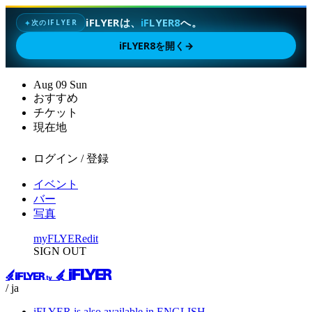
iFLYERは、
iFLYER8
へ。
次のIFLYER
✦
iFLYER8を開く
→
Aug
09
Sun
おすすめ
チケット
現在地
ログイン / 登録
イベント
バー
写真
myFLYER
edit
SIGN OUT
/ ja
iFLYER is also available in ENGLISH.