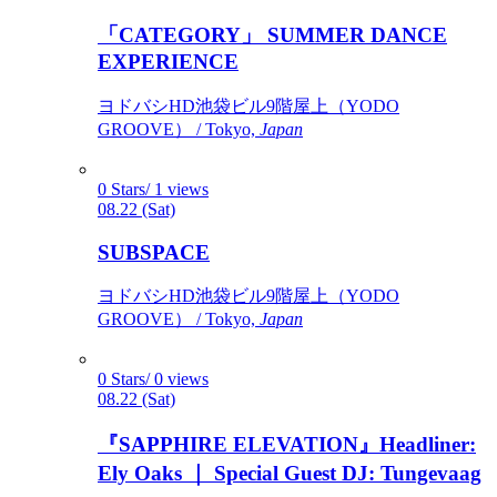
「CATEGORY」 SUMMER DANCE
EXPERIENCE
ヨドバシHD池袋ビル9階屋上（YODO
GROOVE） / Tokyo,
Japan
0 Stars/ 1 views
08.22 (Sat)
SUBSPACE
ヨドバシHD池袋ビル9階屋上（YODO
GROOVE） / Tokyo,
Japan
0 Stars/ 0 views
08.22 (Sat)
『SAPPHIRE ELEVATION』Headliner:
Ely Oaks ｜ Special Guest DJ: Tungevaag