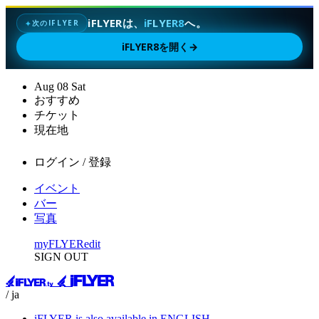
iFLYERは、
iFLYER8
へ。
次のIFLYER
✦
iFLYER8を開く
→
Aug
08
Sat
おすすめ
チケット
現在地
ログイン / 登録
イベント
バー
写真
myFLYER
edit
SIGN OUT
/ ja
iFLYER is also available in ENGLISH.