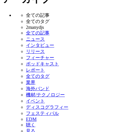
全ての記事
全てのタグ
2manydjs
全ての記事
ニュース
インタビュー
リリース
フィーチャー
ポッドキャスト
レポート
全てのタグ
業界
海外バンド
機材/テクノロジー
イベント
ディスコグラフィー
フェスティバル
EDM
聴く
見る