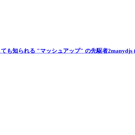
ても知られる "マッシュアップ" の先駆者2manydjs 