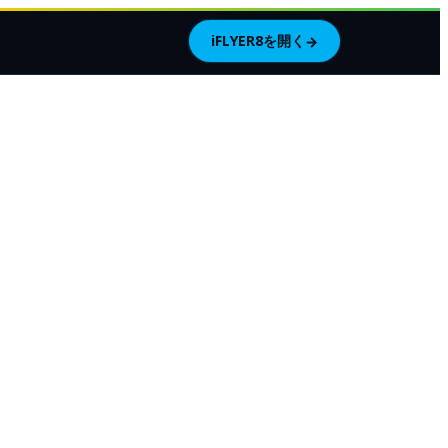
iFLYER8を開く
→