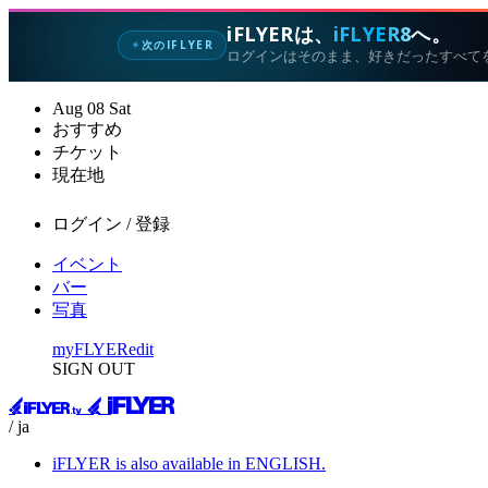
iFLYERは、
iFLYER8
へ。
次のIFLYER
✦
ログインはそのまま、好きだったすべて
Aug
08
Sat
おすすめ
チケット
現在地
ログイン / 登録
イベント
バー
写真
myFLYER
edit
SIGN OUT
/ ja
iFLYER is also available in ENGLISH.