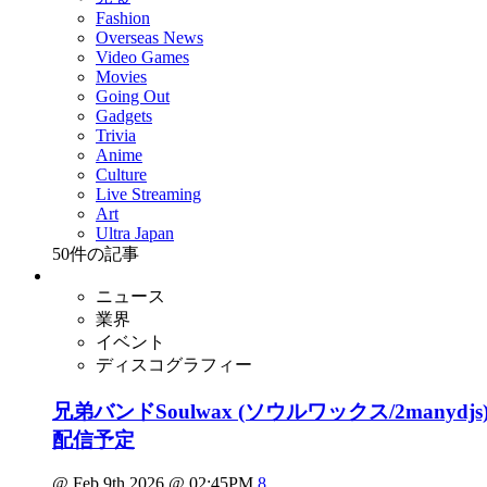
Fashion
Overseas News
Video Games
Movies
Going Out
Gadgets
Trivia
Anime
Culture
Live Streaming
Art
Ultra Japan
50
件の記事
ニュース
業界
イベント
ディスコグラフィー
兄弟バンドSoulwax (ソウルワックス/2man
配信予定
@ Feb 9th 2026 @ 02:45PM
8