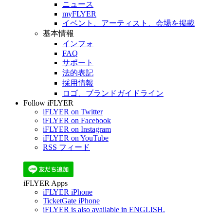
ニュース
myFLYER
イベント、アーティスト、会場を掲載
基本情報
インフォ
FAQ
サポート
法的表記
採用情報
ロゴ、ブランドガイドライン
Follow iFLYER
iFLYER on Twitter
iFLYER on Facebook
iFLYER on Instagram
iFLYER on YouTube
RSS フィード
iFLYER Apps
iFLYER iPhone
TicketGate iPhone
iFLYER is also available in ENGLISH.