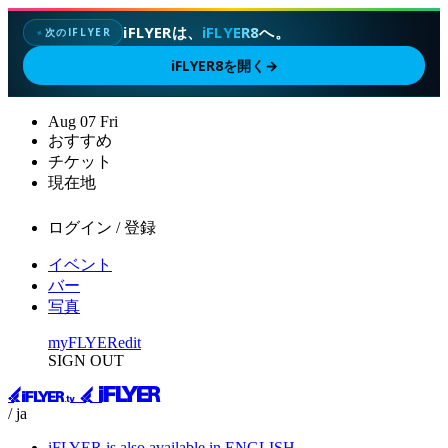
iFLYERは、
iFLYER8
へ。
次のIFLYER
✦
iFLYER8を開く
→
Aug
07
Fri
おすすめ
チケット
現在地
ログイン / 登録
イベント
バー
写真
myFLYER
edit
SIGN OUT
/ ja
iFLYER is also available in ENGLISH.