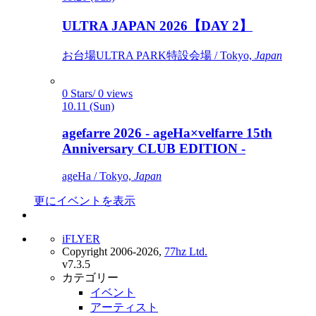
ULTRA JAPAN 2026【DAY 2】
お台場ULTRA PARK特設会場 / Tokyo,
Japan
0 Stars/ 0 views
10.11 (Sun)
agefarre 2026 - ageHa×velfarre 15th
Anniversary CLUB EDITION -
ageHa / Tokyo,
Japan
更にイベントを表示
iFLYER
Copyright 2006-2026,
77hz Ltd.
v7.3.5
カテゴリー
イベント
アーティスト