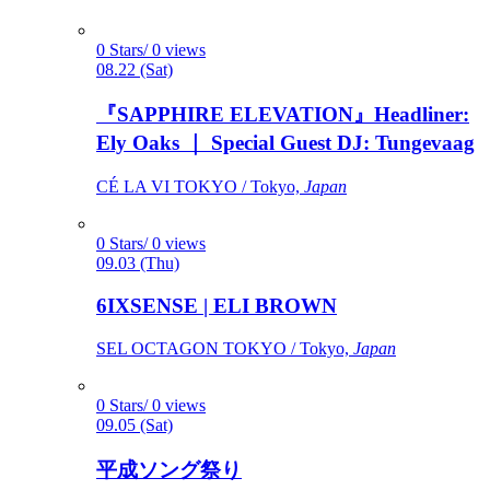
0 Stars/ 0 views
08.22 (Sat)
『SAPPHIRE ELEVATION』Headliner:
Ely Oaks ｜ Special Guest DJ: Tungevaag
CÉ LA VI TOKYO / Tokyo,
Japan
0 Stars/ 0 views
09.03 (Thu)
6IXSENSE | ELI BROWN
SEL OCTAGON TOKYO / Tokyo,
Japan
0 Stars/ 0 views
09.05 (Sat)
平成ソング祭り