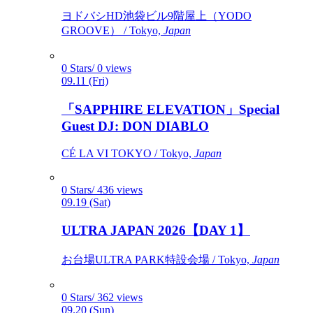
ヨドバシHD池袋ビル9階屋上（YODO
GROOVE） / Tokyo,
Japan
0 Stars/ 0 views
09.11 (Fri)
「SAPPHIRE ELEVATION」Special
Guest DJ: DON DIABLO
CÉ LA VI TOKYO / Tokyo,
Japan
0 Stars/ 436 views
09.19 (Sat)
ULTRA JAPAN 2026【DAY 1】
お台場ULTRA PARK特設会場 / Tokyo,
Japan
0 Stars/ 362 views
09.20 (Sun)