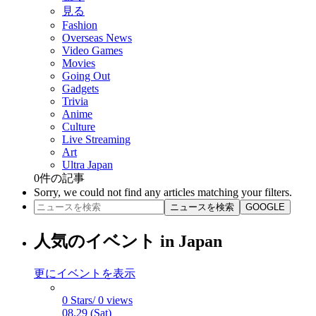
見る
Fashion
Overseas News
Video Games
Movies
Going Out
Gadgets
Trivia
Anime
Culture
Live Streaming
Art
Ultra Japan
0
件の記事
Sorry, we could not find any articles matching your filters.
ニュースを検索
GOOGLE
人気のイベント in Japan
更にイベントを表示
0 Stars/ 0 views
08.29 (Sat)