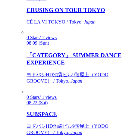
CRUSING ON TOUR TOKYO
CÉ LA VI TOKYO / Tokyo,
Japan
0 Stars/ 1 views
08.09 (Sun)
「CATEGORY」 SUMMER DANCE
EXPERIENCE
ヨドバシHD池袋ビル9階屋上（YODO
GROOVE） / Tokyo,
Japan
0 Stars/ 1 views
08.22 (Sat)
SUBSPACE
ヨドバシHD池袋ビル9階屋上（YODO
GROOVE） / Tokyo,
Japan