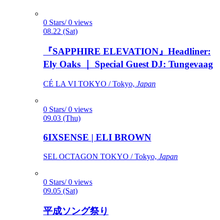
0 Stars/ 0 views
08.22 (Sat)
『SAPPHIRE ELEVATION』Headliner:
Ely Oaks ｜ Special Guest DJ: Tungevaag
CÉ LA VI TOKYO / Tokyo,
Japan
0 Stars/ 0 views
09.03 (Thu)
6IXSENSE | ELI BROWN
SEL OCTAGON TOKYO / Tokyo,
Japan
0 Stars/ 0 views
09.05 (Sat)
平成ソング祭り