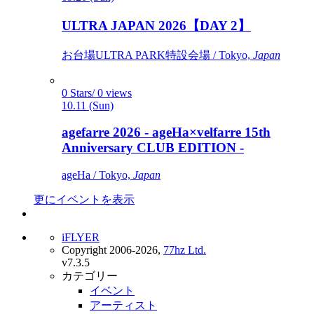
ULTRA JAPAN 2026【DAY 2】
お台場ULTRA PARK特設会場 / Tokyo,
Japan
0 Stars/ 0 views
10.11 (Sun)
agefarre 2026 - ageHa×velfarre 15th
Anniversary CLUB EDITION -
ageHa / Tokyo,
Japan
更にイベントを表示
iFLYER
Copyright 2006-2026,
77hz Ltd.
v7.3.5
カテゴリー
イベント
アーティスト