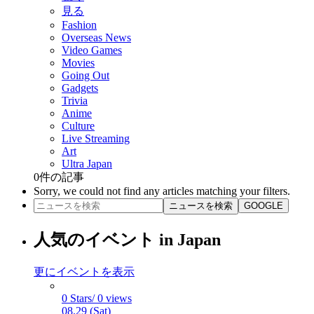
見る
Fashion
Overseas News
Video Games
Movies
Going Out
Gadgets
Trivia
Anime
Culture
Live Streaming
Art
Ultra Japan
0
件の記事
Sorry, we could not find any articles matching your filters.
ニュースを検索
GOOGLE
人気のイベント in Japan
更にイベントを表示
0 Stars/ 0 views
08.29 (Sat)