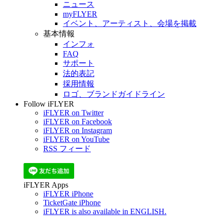
ニュース
myFLYER
イベント、アーティスト、会場を掲載
基本情報
インフォ
FAQ
サポート
法的表記
採用情報
ロゴ、ブランドガイドライン
Follow iFLYER
iFLYER on Twitter
iFLYER on Facebook
iFLYER on Instagram
iFLYER on YouTube
RSS フィード
iFLYER Apps
iFLYER iPhone
TicketGate iPhone
iFLYER is also available in ENGLISH.