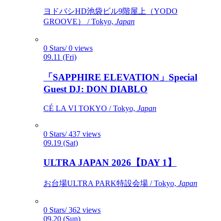
ヨドバシHD池袋ビル9階屋上（YODO
GROOVE） / Tokyo,
Japan
0 Stars/ 0 views
09.11 (Fri)
「SAPPHIRE ELEVATION」Special
Guest DJ: DON DIABLO
CÉ LA VI TOKYO / Tokyo,
Japan
0 Stars/ 437 views
09.19 (Sat)
ULTRA JAPAN 2026【DAY 1】
お台場ULTRA PARK特設会場 / Tokyo,
Japan
0 Stars/ 362 views
09.20 (Sun)