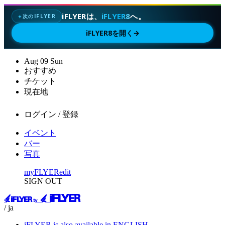
iFLYERは、
iFLYER8
へ。
次のIFLYER
✦
iFLYER8を開く
→
Aug
09
Sun
おすすめ
チケット
現在地
ログイン / 登録
イベント
バー
写真
myFLYER
edit
SIGN OUT
/ ja
iFLYER is also available in ENGLISH.