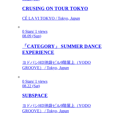
CRUSING ON TOUR TOKYO
CÉ LA VI TOKYO / Tokyo,
Japan
0 Stars/ 1 views
08.09 (Sun)
「CATEGORY」 SUMMER DANCE
EXPERIENCE
ヨドバシHD池袋ビル9階屋上（YODO
GROOVE） / Tokyo,
Japan
0 Stars/ 1 views
08.22 (Sat)
SUBSPACE
ヨドバシHD池袋ビル9階屋上（YODO
GROOVE） / Tokyo,
Japan