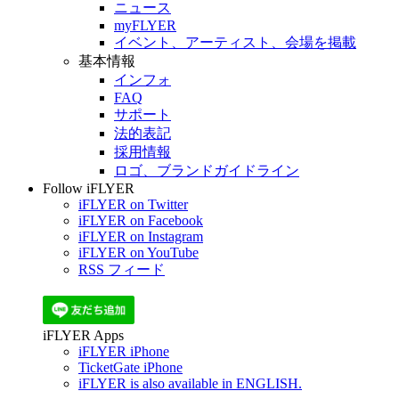
ニュース
myFLYER
イベント、アーティスト、会場を掲載
基本情報
インフォ
FAQ
サポート
法的表記
採用情報
ロゴ、ブランドガイドライン
Follow iFLYER
iFLYER on Twitter
iFLYER on Facebook
iFLYER on Instagram
iFLYER on YouTube
RSS フィード
iFLYER Apps
iFLYER iPhone
TicketGate iPhone
iFLYER is also available in ENGLISH.