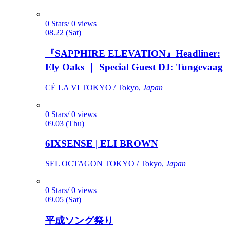
0 Stars/ 0 views
08.22 (Sat)
『SAPPHIRE ELEVATION』Headliner:
Ely Oaks ｜ Special Guest DJ: Tungevaag
CÉ LA VI TOKYO / Tokyo,
Japan
0 Stars/ 0 views
09.03 (Thu)
6IXSENSE | ELI BROWN
SEL OCTAGON TOKYO / Tokyo,
Japan
0 Stars/ 0 views
09.05 (Sat)
平成ソング祭り