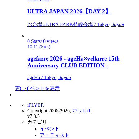
ULTRA JAPAN 2026【DAY 2】
お台場ULTRA PARK特設会場 / Tokyo,
Japan
0 Stars/ 0 views
10.11 (Sun)
agefarre 2026 - ageHa×velfarre 15th
Anniversary CLUB EDITION -
ageHa / Tokyo,
Japan
更にイベントを表示
iFLYER
Copyright 2006-2026,
77hz Ltd.
v7.3.5
カテゴリー
イベント
アーティスト