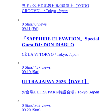
ヨドバシHD池袋ビル9階屋上（YODO
GROOVE） / Tokyo,
Japan
0 Stars/ 0 views
09.11 (Fri)
「SAPPHIRE ELEVATION」Special
Guest DJ: DON DIABLO
CÉ LA VI TOKYO / Tokyo,
Japan
0 Stars/ 437 views
09.19 (Sat)
ULTRA JAPAN 2026【DAY 1】
お台場ULTRA PARK特設会場 / Tokyo,
Japan
0 Stars/ 362 views
09.20 (Sun)