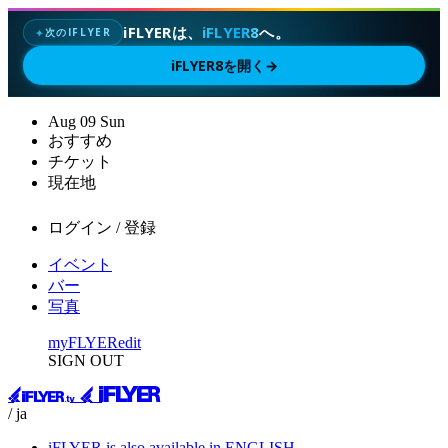
iFLYERは、
iFLYER8
へ。
次のIFLYER
✦
iFLYER8を開く
→
Aug
09
Sun
おすすめ
チケット
現在地
ログイン / 登録
イベント
バー
写真
myFLYER
edit
SIGN OUT
/ ja
iFLYER is also available in ENGLISH.