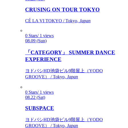
CRUSING ON TOUR TOKYO
CÉ LA VI TOKYO / Tokyo,
Japan
0 Stars/ 1 views
08.09 (Sun)
「CATEGORY」 SUMMER DANCE
EXPERIENCE
ヨドバシHD池袋ビル9階屋上（YODO
GROOVE） / Tokyo,
Japan
0 Stars/ 1 views
08.22 (Sat)
SUBSPACE
ヨドバシHD池袋ビル9階屋上（YODO
GROOVE） / Tokyo,
Japan