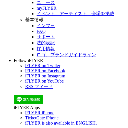
ニュース
myFLYER
イベント、アーティスト、会場を掲載
基本情報
インフォ
FAQ
サポート
法的表記
採用情報
ロゴ、ブランドガイドライン
Follow iFLYER
iFLYER on Twitter
iFLYER on Facebook
iFLYER on Instagram
iFLYER on YouTube
RSS フィード
iFLYER Apps
iFLYER iPhone
TicketGate iPhone
iFLYER is also available in ENGLISH.