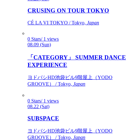
CRUSING ON TOUR TOKYO
CÉ LA VI TOKYO / Tokyo,
Japan
0 Stars/ 1 views
08.09 (Sun)
「CATEGORY」 SUMMER DANCE
EXPERIENCE
ヨドバシHD池袋ビル9階屋上（YODO
GROOVE） / Tokyo,
Japan
0 Stars/ 1 views
08.22 (Sat)
SUBSPACE
ヨドバシHD池袋ビル9階屋上（YODO
GROOVE） / Tokyo,
Japan