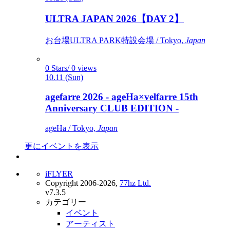
ULTRA JAPAN 2026【DAY 2】
お台場ULTRA PARK特設会場 / Tokyo,
Japan
0 Stars/ 0 views
10.11 (Sun)
agefarre 2026 - ageHa×velfarre 15th
Anniversary CLUB EDITION -
ageHa / Tokyo,
Japan
更にイベントを表示
iFLYER
Copyright 2006-2026,
77hz Ltd.
v7.3.5
カテゴリー
イベント
アーティスト