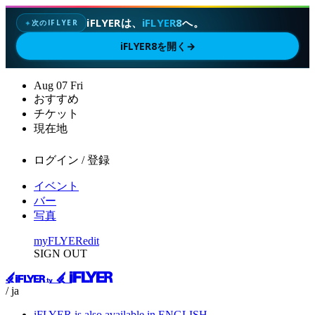
iFLYERは、
iFLYER8
へ。
次のIFLYER
✦
iFLYER8を開く
→
Aug
07
Fri
おすすめ
チケット
現在地
ログイン / 登録
イベント
バー
写真
myFLYER
edit
SIGN OUT
/ ja
iFLYER is also available in ENGLISH.