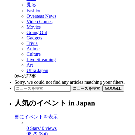
見る
Fashion
Overseas News
Video Games
Movies
Going Out
Gadgets
Trivia
Anime
Culture
Live Streaming
Art
Ultra Japan
0
件の記事
Sorry, we could not find any articles matching your filters.
ニュースを検索
GOOGLE
人気のイベント in Japan
更にイベントを表示
0 Stars/ 0 views
08.29 (Sat)