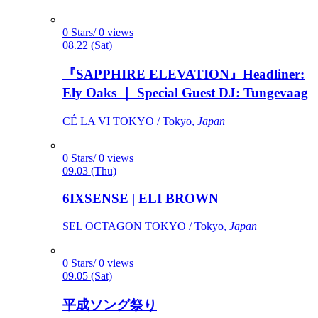
0 Stars/ 0 views
08.22 (Sat)
『SAPPHIRE ELEVATION』Headliner:
Ely Oaks ｜ Special Guest DJ: Tungevaag
CÉ LA VI TOKYO / Tokyo,
Japan
0 Stars/ 0 views
09.03 (Thu)
6IXSENSE | ELI BROWN
SEL OCTAGON TOKYO / Tokyo,
Japan
0 Stars/ 0 views
09.05 (Sat)
平成ソング祭り