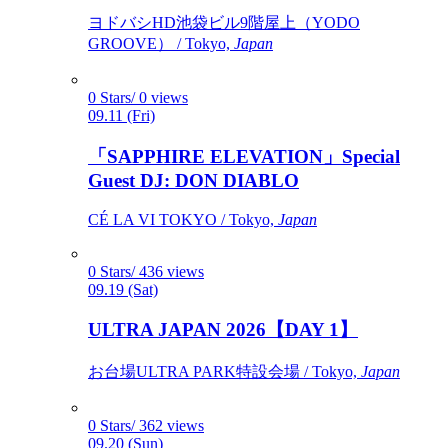
ヨドバシHD池袋ビル9階屋上（YODO
GROOVE） / Tokyo,
Japan
0 Stars/ 0 views
09.11 (Fri)
「SAPPHIRE ELEVATION」Special
Guest DJ: DON DIABLO
CÉ LA VI TOKYO / Tokyo,
Japan
0 Stars/ 436 views
09.19 (Sat)
ULTRA JAPAN 2026【DAY 1】
お台場ULTRA PARK特設会場 / Tokyo,
Japan
0 Stars/ 362 views
09.20 (Sun)