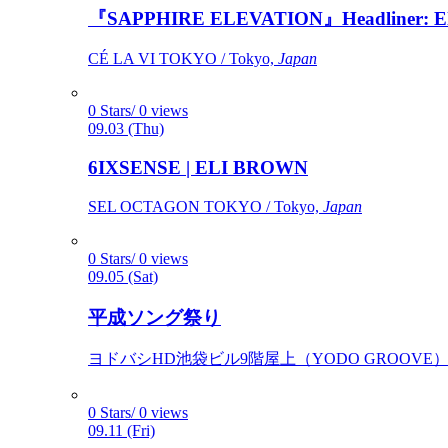
『SAPPHIRE ELEVATION』Headliner: Ely 
CÉ LA VI TOKYO / Tokyo,
Japan
0 Stars/ 0 views
09.03 (Thu)
6IXSENSE | ELI BROWN
SEL OCTAGON TOKYO / Tokyo,
Japan
0 Stars/ 0 views
09.05 (Sat)
平成ソング祭り
ヨドバシHD池袋ビル9階屋上（YODO GROOVE） / 
0 Stars/ 0 views
09.11 (Fri)