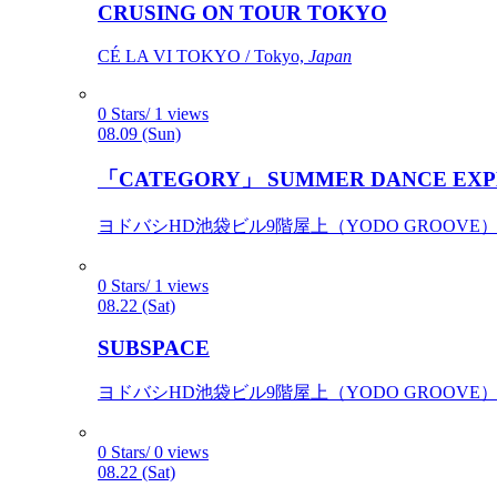
CRUSING ON TOUR TOKYO
CÉ LA VI TOKYO / Tokyo,
Japan
0 Stars/ 1 views
08.09 (Sun)
「CATEGORY」 SUMMER DANCE EXP
ヨドバシHD池袋ビル9階屋上（YODO GROOVE） / 
0 Stars/ 1 views
08.22 (Sat)
SUBSPACE
ヨドバシHD池袋ビル9階屋上（YODO GROOVE） / 
0 Stars/ 0 views
08.22 (Sat)