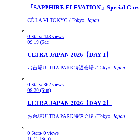
「SAPPHIRE ELEVATION」Special Gues
CÉ LA VI TOKYO / Tokyo,
Japan
0 Stars/ 433 views
09.19 (Sat)
ULTRA JAPAN 2026【DAY 1】
お台場ULTRA PARK特設会場 / Tokyo,
Japan
0 Stars/ 362 views
09.20 (Sun)
ULTRA JAPAN 2026【DAY 2】
お台場ULTRA PARK特設会場 / Tokyo,
Japan
0 Stars/ 0 views
10.11 (Sun)