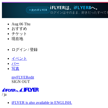
iFLYERは、
iFLYER8
へ。
次のIFLYER
✦
ログインはそのまま、好きだったすべて
Aug
06
Thu
おすすめ
チケット
現在地
ログイン / 登録
イベント
バー
写真
myFLYER
edit
SIGN OUT
/ ja
iFLYER is also available in ENGLISH.