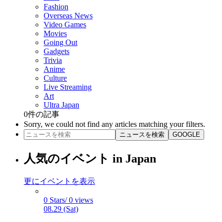
Fashion
Overseas News
Video Games
Movies
Going Out
Gadgets
Trivia
Anime
Culture
Live Streaming
Art
Ultra Japan
0
件の記事
Sorry, we could not find any articles matching your filters.
ニュースを検索
GOOGLE
人気のイベント in Japan
更にイベントを表示
0 Stars/ 0 views
08.29 (Sat)