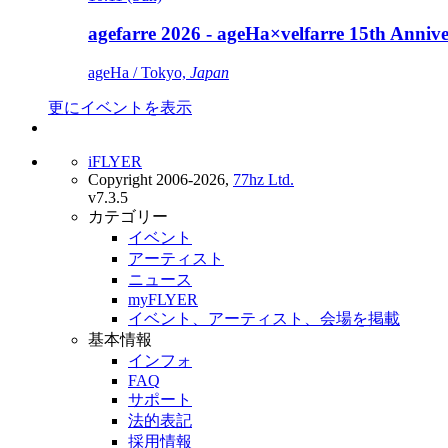
agefarre 2026 - ageHa×velfarre 15th Ann
ageHa / Tokyo,
Japan
更にイベントを表示
iFLYER
Copyright 2006-2026,
77hz Ltd.
v7.3.5
カテゴリー
イベント
アーティスト
ニュース
myFLYER
イベント、アーティスト、会場を掲載
基本情報
インフォ
FAQ
サポート
法的表記
採用情報