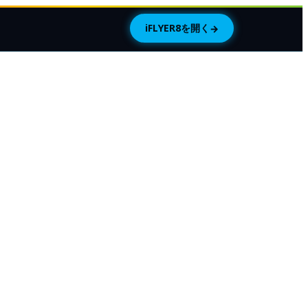
iFLYER8を開く
→