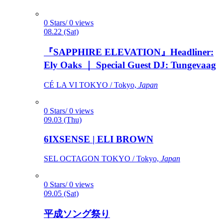
0 Stars/ 0 views
08.22 (Sat)
『SAPPHIRE ELEVATION』Headliner:
Ely Oaks ｜ Special Guest DJ: Tungevaag
CÉ LA VI TOKYO / Tokyo,
Japan
0 Stars/ 0 views
09.03 (Thu)
6IXSENSE | ELI BROWN
SEL OCTAGON TOKYO / Tokyo,
Japan
0 Stars/ 0 views
09.05 (Sat)
平成ソング祭り