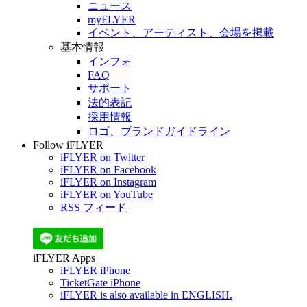
ニュース
myFLYER
イベント、アーティスト、会場を掲載
基本情報
インフォ
FAQ
サポート
法的表記
採用情報
ロゴ、ブランドガイドライン
Follow iFLYER
iFLYER on Twitter
iFLYER on Facebook
iFLYER on Instagram
iFLYER on YouTube
RSS フィード
iFLYER Apps
iFLYER iPhone
TicketGate iPhone
iFLYER is also available in ENGLISH.