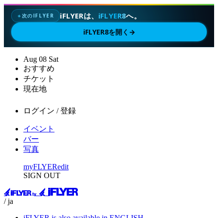
iFLYERは、
iFLYER8
へ。
次のIFLYER
✦
iFLYER8を開く
→
Aug
08
Sat
おすすめ
チケット
現在地
ログイン / 登録
イベント
バー
写真
myFLYER
edit
SIGN OUT
/ ja
iFLYER is also available in ENGLISH.