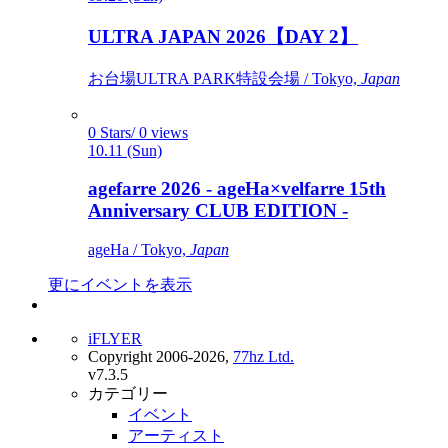
ULTRA JAPAN 2026【DAY 2】
お台場ULTRA PARK特設会場 / Tokyo,
Japan
0 Stars/ 0 views
10.11 (Sun)
agefarre 2026 - ageHa×velfarre 15th
Anniversary CLUB EDITION -
ageHa / Tokyo,
Japan
更にイベントを表示
iFLYER
Copyright 2006-2026,
77hz Ltd.
v7.3.5
カテゴリー
イベント
アーティスト