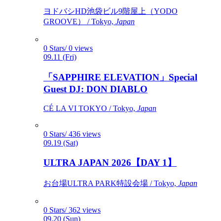
ヨドバシHD池袋ビル9階屋上（YODO
GROOVE） / Tokyo,
Japan
0 Stars/ 0 views
09.11 (Fri)
「SAPPHIRE ELEVATION」Special
Guest DJ: DON DIABLO
CÉ LA VI TOKYO / Tokyo,
Japan
0 Stars/ 436 views
09.19 (Sat)
ULTRA JAPAN 2026【DAY 1】
お台場ULTRA PARK特設会場 / Tokyo,
Japan
0 Stars/ 362 views
09.20 (Sun)