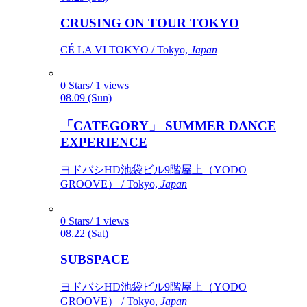
CRUSING ON TOUR TOKYO
CÉ LA VI TOKYO / Tokyo,
Japan
0 Stars/ 1 views
08.09 (Sun)
「CATEGORY」 SUMMER DANCE
EXPERIENCE
ヨドバシHD池袋ビル9階屋上（YODO
GROOVE） / Tokyo,
Japan
0 Stars/ 1 views
08.22 (Sat)
SUBSPACE
ヨドバシHD池袋ビル9階屋上（YODO
GROOVE） / Tokyo,
Japan