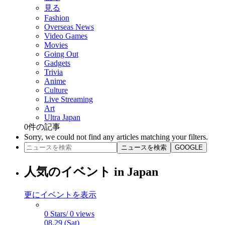
見る
Fashion
Overseas News
Video Games
Movies
Going Out
Gadgets
Trivia
Anime
Culture
Live Streaming
Art
Ultra Japan
0
件の記事
Sorry, we could not find any articles matching your filters.
ニュースを検索
GOOGLE
人気のイベント in Japan
更にイベントを表示
0 Stars/ 0 views
08.29 (Sat)