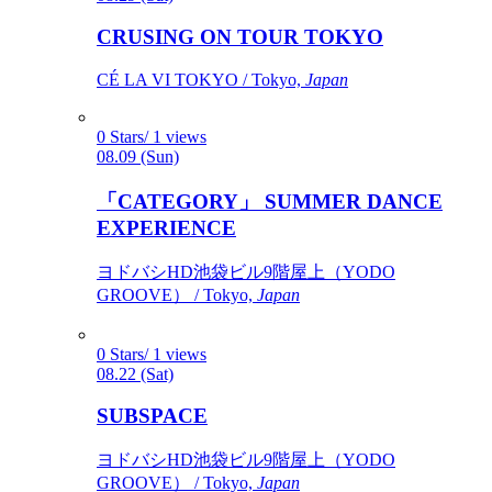
CRUSING ON TOUR TOKYO
CÉ LA VI TOKYO / Tokyo,
Japan
0 Stars/ 1 views
08.09 (Sun)
「CATEGORY」 SUMMER DANCE
EXPERIENCE
ヨドバシHD池袋ビル9階屋上（YODO
GROOVE） / Tokyo,
Japan
0 Stars/ 1 views
08.22 (Sat)
SUBSPACE
ヨドバシHD池袋ビル9階屋上（YODO
GROOVE） / Tokyo,
Japan