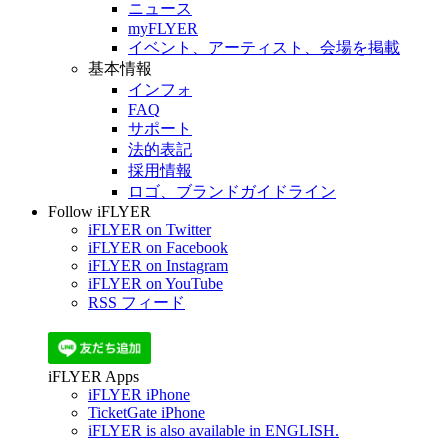
ニュース
myFLYER
イベント、アーティスト、会場を掲載
基本情報
インフォ
FAQ
サポート
法的表記
採用情報
ロゴ、ブランドガイドライン
Follow iFLYER
iFLYER on Twitter
iFLYER on Facebook
iFLYER on Instagram
iFLYER on YouTube
RSS フィード
iFLYER Apps
iFLYER iPhone
TicketGate iPhone
iFLYER is also available in ENGLISH.