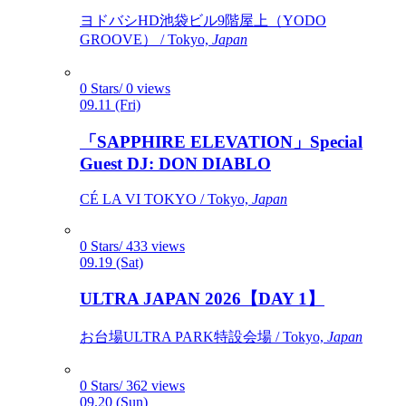
ヨドバシHD池袋ビル9階屋上（YODO
GROOVE） / Tokyo,
Japan
0 Stars/ 0 views
09.11 (Fri)
「SAPPHIRE ELEVATION」Special
Guest DJ: DON DIABLO
CÉ LA VI TOKYO / Tokyo,
Japan
0 Stars/ 433 views
09.19 (Sat)
ULTRA JAPAN 2026【DAY 1】
お台場ULTRA PARK特設会場 / Tokyo,
Japan
0 Stars/ 362 views
09.20 (Sun)