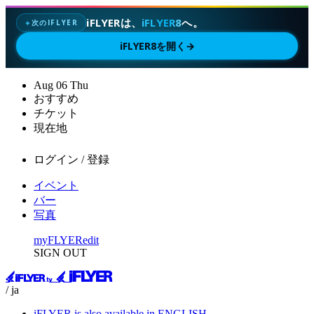
iFLYERは、
iFLYER8
へ。
次のIFLYER
✦
iFLYER8を開く
→
Aug
06
Thu
おすすめ
チケット
現在地
ログイン / 登録
イベント
バー
写真
myFLYER
edit
SIGN OUT
/ ja
iFLYER is also available in ENGLISH.