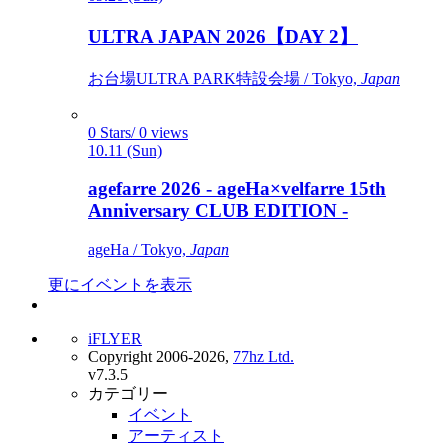
ULTRA JAPAN 2026【DAY 2】
お台場ULTRA PARK特設会場 / Tokyo,
Japan
0 Stars/ 0 views
10.11 (Sun)
agefarre 2026 - ageHa×velfarre 15th
Anniversary CLUB EDITION -
ageHa / Tokyo,
Japan
更にイベントを表示
iFLYER
Copyright 2006-2026,
77hz Ltd.
v7.3.5
カテゴリー
イベント
アーティスト