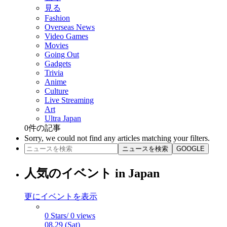
見る
Fashion
Overseas News
Video Games
Movies
Going Out
Gadgets
Trivia
Anime
Culture
Live Streaming
Art
Ultra Japan
0
件の記事
Sorry, we could not find any articles matching your filters.
ニュースを検索
GOOGLE
人気のイベント in Japan
更にイベントを表示
0 Stars/ 0 views
08.29 (Sat)