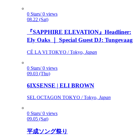
0 Stars/ 0 views
08.22 (Sat)
『SAPPHIRE ELEVATION』Headliner:
Ely Oaks ｜ Special Guest DJ: Tungevaag
CÉ LA VI TOKYO / Tokyo,
Japan
0 Stars/ 0 views
09.03 (Thu)
6IXSENSE | ELI BROWN
SEL OCTAGON TOKYO / Tokyo,
Japan
0 Stars/ 0 views
09.05 (Sat)
平成ソング祭り