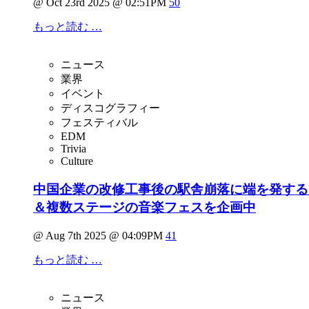
@ Oct 23rd 2025 @ 02:51PM
50
もっと読む …
ニュース
業界
イベント
ディスコグラフィー
フェスティバル
EDM
Trivia
Culture
中国企業の改修工事後の駅舎崩落に端を発する "反
＆複数ステージの音楽フェスを企画中
@ Aug 7th 2025 @ 04:09PM
41
もっと読む …
ニュース