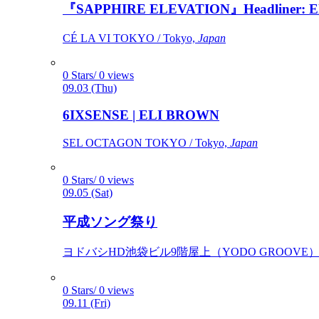
『SAPPHIRE ELEVATION』Headliner: Ely 
CÉ LA VI TOKYO / Tokyo,
Japan
0 Stars/ 0 views
09.03 (Thu)
6IXSENSE | ELI BROWN
SEL OCTAGON TOKYO / Tokyo,
Japan
0 Stars/ 0 views
09.05 (Sat)
平成ソング祭り
ヨドバシHD池袋ビル9階屋上（YODO GROOVE） / 
0 Stars/ 0 views
09.11 (Fri)