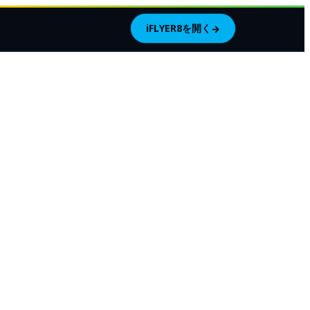
iFLYER8を開く
→