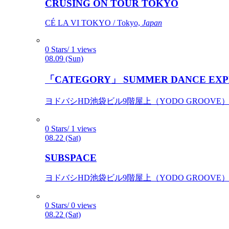
CRUSING ON TOUR TOKYO
CÉ LA VI TOKYO / Tokyo,
Japan
0 Stars/ 1 views
08.09 (Sun)
「CATEGORY」 SUMMER DANCE EXP
ヨドバシHD池袋ビル9階屋上（YODO GROOVE） / 
0 Stars/ 1 views
08.22 (Sat)
SUBSPACE
ヨドバシHD池袋ビル9階屋上（YODO GROOVE） / 
0 Stars/ 0 views
08.22 (Sat)