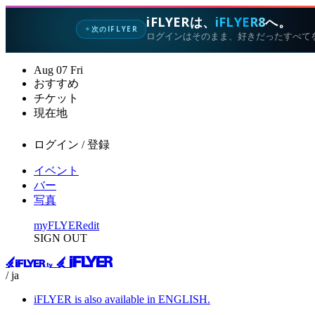
iFLYERは、
iFLYER8
へ。
次のIFLYER
✦
ログインはそのまま、好きだったすべて
Aug
07
Fri
おすすめ
チケット
現在地
ログイン / 登録
イベント
バー
写真
myFLYER
edit
SIGN OUT
/ ja
iFLYER is also available in ENGLISH.