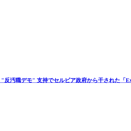
汚職デモ" 支持でセルビア政府から干された「Exit 