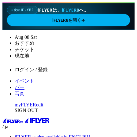
iFLYERは、
iFLYER8
へ。
次のIFLYER
✦
iFLYER8を開く
→
Aug
08
Sat
おすすめ
チケット
現在地
ログイン / 登録
イベント
バー
写真
myFLYER
edit
SIGN OUT
/ ja
iFLYER is also available in ENGLISH.