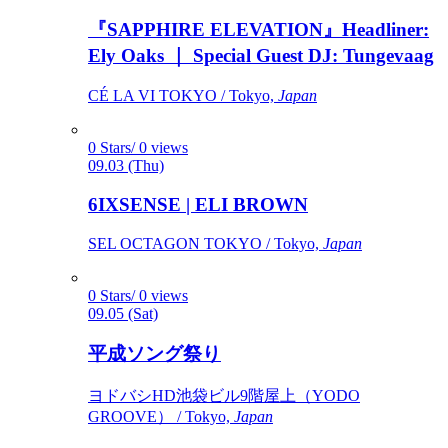
『SAPPHIRE ELEVATION』Headliner:
Ely Oaks ｜ Special Guest DJ: Tungevaag
CÉ LA VI TOKYO / Tokyo,
Japan
0 Stars/ 0 views
09.03 (Thu)
6IXSENSE | ELI BROWN
SEL OCTAGON TOKYO / Tokyo,
Japan
0 Stars/ 0 views
09.05 (Sat)
平成ソング祭り
ヨドバシHD池袋ビル9階屋上（YODO
GROOVE） / Tokyo,
Japan