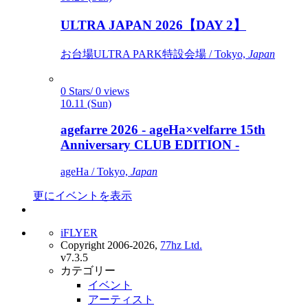
ULTRA JAPAN 2026【DAY 2】
お台場ULTRA PARK特設会場 / Tokyo,
Japan
0 Stars/ 0 views
10.11 (Sun)
agefarre 2026 - ageHa×velfarre 15th
Anniversary CLUB EDITION -
ageHa / Tokyo,
Japan
更にイベントを表示
iFLYER
Copyright 2006-2026,
77hz Ltd.
v7.3.5
カテゴリー
イベント
アーティスト