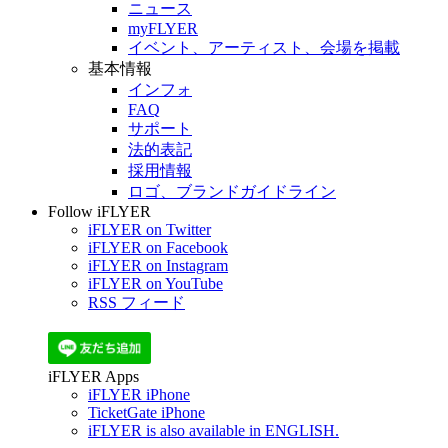
ニュース
myFLYER
イベント、アーティスト、会場を掲載
基本情報
インフォ
FAQ
サポート
法的表記
採用情報
ロゴ、ブランドガイドライン
Follow iFLYER
iFLYER on Twitter
iFLYER on Facebook
iFLYER on Instagram
iFLYER on YouTube
RSS フィード
iFLYER Apps
iFLYER iPhone
TicketGate iPhone
iFLYER is also available in ENGLISH.