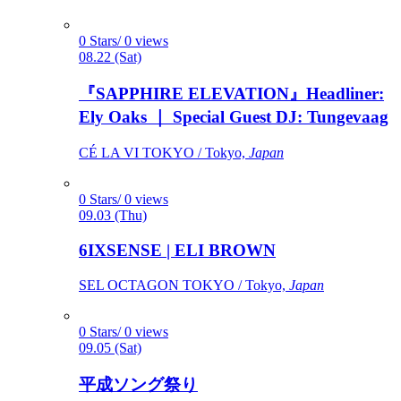
0 Stars/ 0 views
08.22 (Sat)
『SAPPHIRE ELEVATION』Headliner:
Ely Oaks ｜ Special Guest DJ: Tungevaag
CÉ LA VI TOKYO / Tokyo,
Japan
0 Stars/ 0 views
09.03 (Thu)
6IXSENSE | ELI BROWN
SEL OCTAGON TOKYO / Tokyo,
Japan
0 Stars/ 0 views
09.05 (Sat)
平成ソング祭り