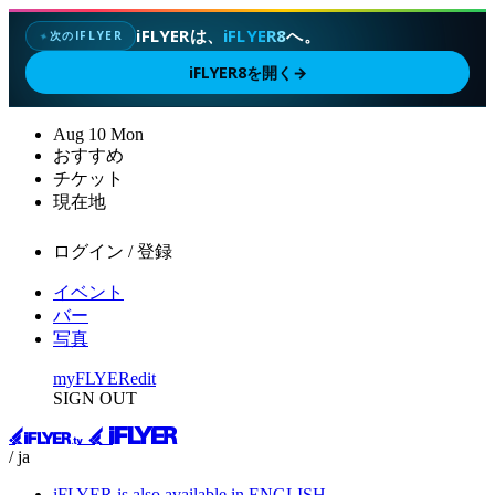
iFLYERは、
iFLYER8
へ。
次のIFLYER
✦
iFLYER8を開く
→
Aug
10
Mon
おすすめ
チケット
現在地
ログイン / 登録
イベント
バー
写真
myFLYER
edit
SIGN OUT
/ ja
iFLYER is also available in ENGLISH.