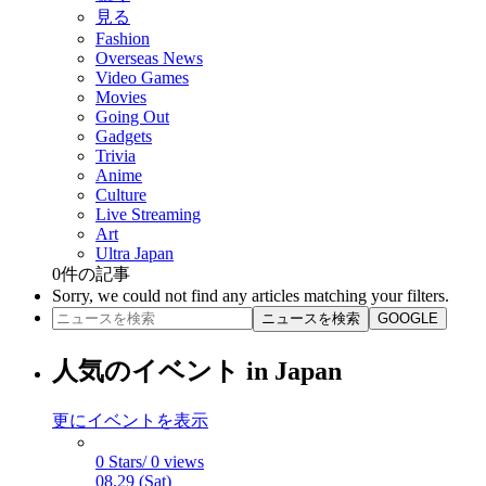
見る
Fashion
Overseas News
Video Games
Movies
Going Out
Gadgets
Trivia
Anime
Culture
Live Streaming
Art
Ultra Japan
0
件の記事
Sorry, we could not find any articles matching your filters.
ニュースを検索
GOOGLE
人気のイベント in Japan
更にイベントを表示
0 Stars/ 0 views
08.29 (Sat)