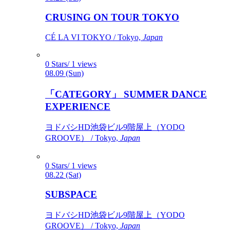
CRUSING ON TOUR TOKYO
CÉ LA VI TOKYO / Tokyo,
Japan
0 Stars/ 1 views
08.09 (Sun)
「CATEGORY」 SUMMER DANCE
EXPERIENCE
ヨドバシHD池袋ビル9階屋上（YODO
GROOVE） / Tokyo,
Japan
0 Stars/ 1 views
08.22 (Sat)
SUBSPACE
ヨドバシHD池袋ビル9階屋上（YODO
GROOVE） / Tokyo,
Japan