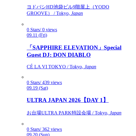
ヨドバシHD池袋ビル9階屋上（YODO
GROOVE） / Tokyo,
Japan
0 Stars/ 0 views
09.11 (Fri)
「SAPPHIRE ELEVATION」Special
Guest DJ: DON DIABLO
CÉ LA VI TOKYO / Tokyo,
Japan
0 Stars/ 439 views
09.19 (Sat)
ULTRA JAPAN 2026【DAY 1】
お台場ULTRA PARK特設会場 / Tokyo,
Japan
0 Stars/ 362 views
09.20 (Sun)