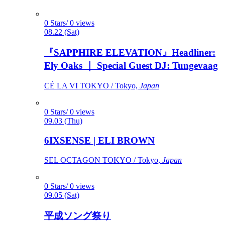
0 Stars/ 0 views
08.22 (Sat)
『SAPPHIRE ELEVATION』Headliner:
Ely Oaks ｜ Special Guest DJ: Tungevaag
CÉ LA VI TOKYO / Tokyo,
Japan
0 Stars/ 0 views
09.03 (Thu)
6IXSENSE | ELI BROWN
SEL OCTAGON TOKYO / Tokyo,
Japan
0 Stars/ 0 views
09.05 (Sat)
平成ソング祭り