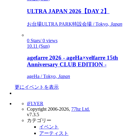
ULTRA JAPAN 2026【DAY 2】
お台場ULTRA PARK特設会場 / Tokyo,
Japan
0 Stars/ 0 views
10.11 (Sun)
agefarre 2026 - ageHa×velfarre 15th
Anniversary CLUB EDITION -
ageHa / Tokyo,
Japan
更にイベントを表示
iFLYER
Copyright 2006-2026,
77hz Ltd.
v7.3.5
カテゴリー
イベント
アーティスト