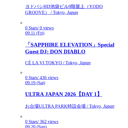
ヨドバシHD池袋ビル9階屋上（YODO
GROOVE） / Tokyo,
Japan
0 Stars/ 0 views
09.11 (Fri)
「SAPPHIRE ELEVATION」Special
Guest DJ: DON DIABLO
CÉ LA VI TOKYO / Tokyo,
Japan
0 Stars/ 436 views
09.19 (Sat)
ULTRA JAPAN 2026【DAY 1】
お台場ULTRA PARK特設会場 / Tokyo,
Japan
0 Stars/ 362 views
09.20 (Sun)