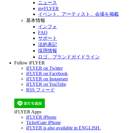
ニュース
myFLYER
イベント、アーティスト、会場を掲載
基本情報
インフォ
FAQ
サポート
法的表記
採用情報
ロゴ、ブランドガイドライン
Follow iFLYER
iFLYER on Twitter
iFLYER on Facebook
iFLYER on Instagram
iFLYER on YouTube
RSS フィード
iFLYER Apps
iFLYER iPhone
TicketGate iPhone
iFLYER is also available in ENGLISH.