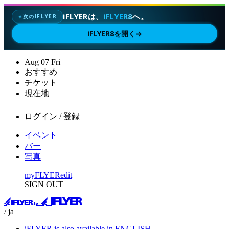
iFLYERは、
iFLYER8
へ。
次のIFLYER
✦
iFLYER8を開く
→
Aug
07
Fri
おすすめ
チケット
現在地
ログイン / 登録
イベント
バー
写真
myFLYER
edit
SIGN OUT
/ ja
iFLYER is also available in ENGLISH.