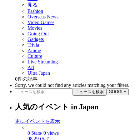
見る
Fashion
Overseas News
Video Games
Movies
Going Out
Gadgets
Trivia
Anime
Culture
Live Streaming
Art
Ultra Japan
0
件の記事
Sorry, we could not find any articles matching your filters.
ニュースを検索
GOOGLE
人気のイベント in Japan
更にイベントを表示
0 Stars/ 0 views
08.29 (Sat)