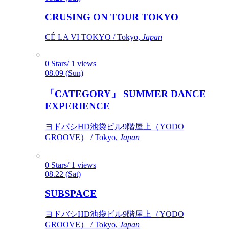
CRUSING ON TOUR TOKYO
CÉ LA VI TOKYO / Tokyo,
Japan
0 Stars/ 1 views
08.09 (Sun)
「CATEGORY」 SUMMER DANCE
EXPERIENCE
ヨドバシHD池袋ビル9階屋上（YODO
GROOVE） / Tokyo,
Japan
0 Stars/ 1 views
08.22 (Sat)
SUBSPACE
ヨドバシHD池袋ビル9階屋上（YODO
GROOVE） / Tokyo,
Japan