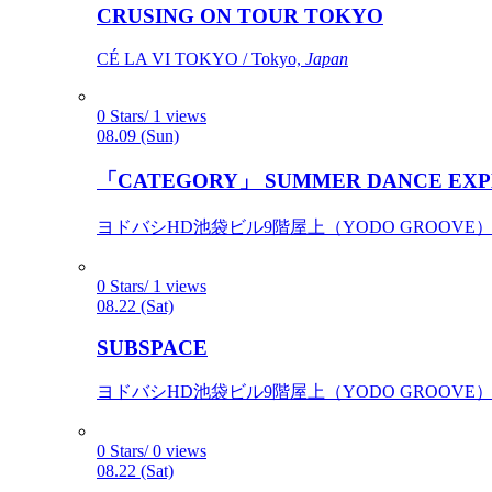
CRUSING ON TOUR TOKYO
CÉ LA VI TOKYO / Tokyo,
Japan
0 Stars/ 1 views
08.09 (Sun)
「CATEGORY」 SUMMER DANCE EXP
ヨドバシHD池袋ビル9階屋上（YODO GROOVE） / 
0 Stars/ 1 views
08.22 (Sat)
SUBSPACE
ヨドバシHD池袋ビル9階屋上（YODO GROOVE） / 
0 Stars/ 0 views
08.22 (Sat)