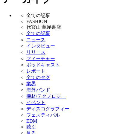
全ての記事
FASHION
代官山 蔦屋書店
全ての記事
ニュース
インタビュー
リリース
フィーチャー
ポッドキャスト
レポート
全てのタグ
業界
海外バンド
機材/テクノロジー
イベント
ディスコグラフィー
フェスティバル
EDM
聴く
見る