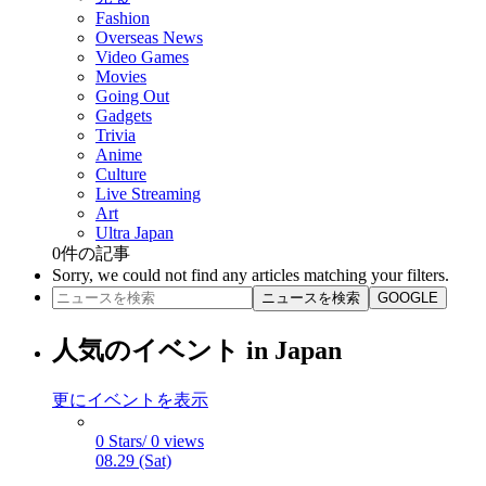
Fashion
Overseas News
Video Games
Movies
Going Out
Gadgets
Trivia
Anime
Culture
Live Streaming
Art
Ultra Japan
0
件の記事
Sorry, we could not find any articles matching your filters.
ニュースを検索
GOOGLE
人気のイベント in Japan
更にイベントを表示
0 Stars/ 0 views
08.29 (Sat)