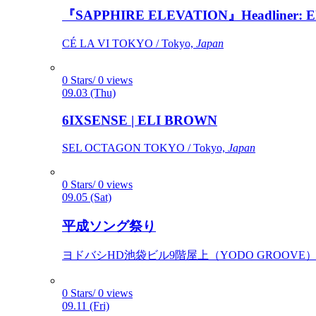
『SAPPHIRE ELEVATION』Headliner: Ely 
CÉ LA VI TOKYO / Tokyo,
Japan
0 Stars/ 0 views
09.03 (Thu)
6IXSENSE | ELI BROWN
SEL OCTAGON TOKYO / Tokyo,
Japan
0 Stars/ 0 views
09.05 (Sat)
平成ソング祭り
ヨドバシHD池袋ビル9階屋上（YODO GROOVE） / 
0 Stars/ 0 views
09.11 (Fri)