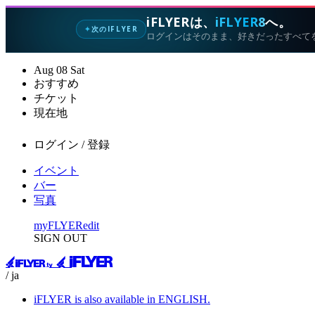
iFLYERは、
iFLYER8
へ。
次のIFLYER
✦
ログインはそのまま、好きだったすべて
Aug
08
Sat
おすすめ
チケット
現在地
ログイン / 登録
イベント
バー
写真
myFLYER
edit
SIGN OUT
/ ja
iFLYER is also available in ENGLISH.