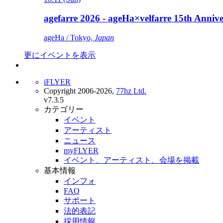
agefarre 2026 - ageHa×velfarre 15th Ann
ageHa / Tokyo,
Japan
更にイベントを表示
iFLYER
Copyright 2006-2026,
77hz Ltd.
v7.3.5
カテゴリー
イベント
アーティスト
ニュース
myFLYER
イベント、アーティスト、会場を掲載
基本情報
インフォ
FAQ
サポート
法的表記
採用情報