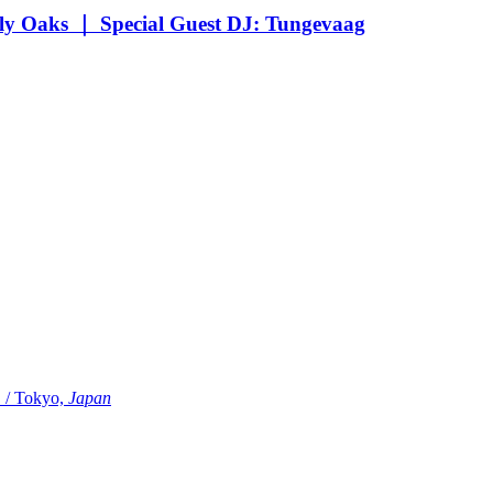
Oaks ｜ Special Guest DJ: Tungevaag
Tokyo,
Japan