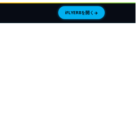
iFLYER8を開く
→