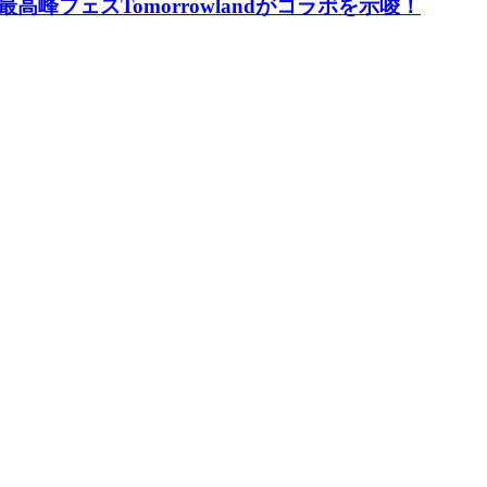
峰フェスTomorrowlandがコラボを示唆！