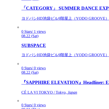
「CATEGORY」 SUMMER DANCE EXP
ヨドバシHD池袋ビル9階屋上（YODO GROOVE） / 
0 Stars/ 1 views
08.22 (Sat)
SUBSPACE
ヨドバシHD池袋ビル9階屋上（YODO GROOVE） / 
0 Stars/ 0 views
08.22 (Sat)
『SAPPHIRE ELEVATION』Headliner: Ely 
CÉ LA VI TOKYO / Tokyo,
Japan
0 Stars/ 0 views