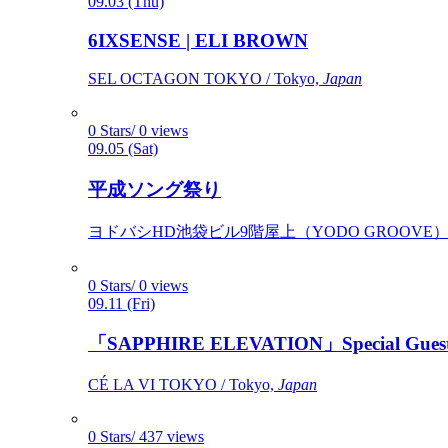
09.03 (Thu)
6IXSENSE | ELI BROWN
SEL OCTAGON TOKYO / Tokyo,
Japan
0 Stars/ 0 views
09.05 (Sat)
平成ソング祭り
ヨドバシHD池袋ビル9階屋上（YODO GROOVE） / 
0 Stars/ 0 views
09.11 (Fri)
「SAPPHIRE ELEVATION」Special Gues
CÉ LA VI TOKYO / Tokyo,
Japan
0 Stars/ 437 views