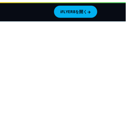
iFLYER8を開く
→