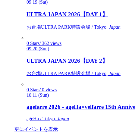
09.19 (Sat)
ULTRA JAPAN 2026【DAY 1】
お台場ULTRA PARK特設会場 / Tokyo,
Japan
0 Stars/ 362 views
09.20 (Sun)
ULTRA JAPAN 2026【DAY 2】
お台場ULTRA PARK特設会場 / Tokyo,
Japan
0 Stars/ 0 views
10.11 (Sun)
agefarre 2026 - ageHa×velfarre 15th Ann
ageHa / Tokyo,
Japan
更にイベントを表示