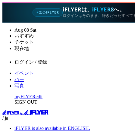
iFLYERは、
iFLYER8
へ。
次のIFLYER
✦
ログインはそのまま、好きだったすべて
Aug
08
Sat
おすすめ
チケット
現在地
ログイン / 登録
イベント
バー
写真
myFLYER
edit
SIGN OUT
/ ja
iFLYER is also available in ENGLISH.