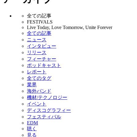
全ての記事
FESTIVALS
Live Today, Love Tomorrow, Unite Forever
全ての記事
ニュース
インタビュー
リリース
フィーチャー
ポッドキャスト
レポート
全てのタグ
業界
海外バンド
機材/テクノロジー
イベント
ディスコグラフィー
フェスティバル
EDM
聴く
見る