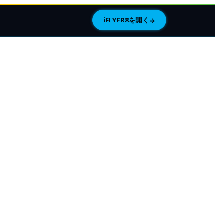
iFLYER8を開く
→