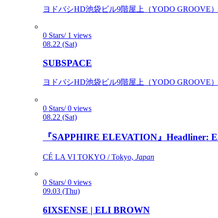
ヨドバシHD池袋ビル9階屋上（YODO GROOVE） / 
0 Stars/ 1 views
08.22 (Sat)
SUBSPACE
ヨドバシHD池袋ビル9階屋上（YODO GROOVE） / 
0 Stars/ 0 views
08.22 (Sat)
『SAPPHIRE ELEVATION』Headliner: Ely 
CÉ LA VI TOKYO / Tokyo,
Japan
0 Stars/ 0 views
09.03 (Thu)
6IXSENSE | ELI BROWN