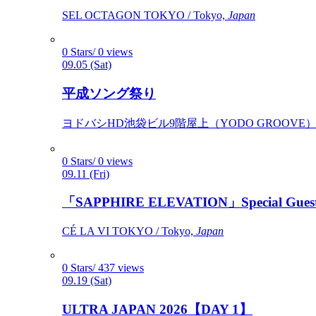
SEL OCTAGON TOKYO / Tokyo,
Japan
0 Stars/ 0 views
09.05 (Sat)
平成ソング祭り
ヨドバシHD池袋ビル9階屋上（YODO GROOVE） / 
0 Stars/ 0 views
09.11 (Fri)
「SAPPHIRE ELEVATION」Special Gues
CÉ LA VI TOKYO / Tokyo,
Japan
0 Stars/ 437 views
09.19 (Sat)
ULTRA JAPAN 2026【DAY 1】