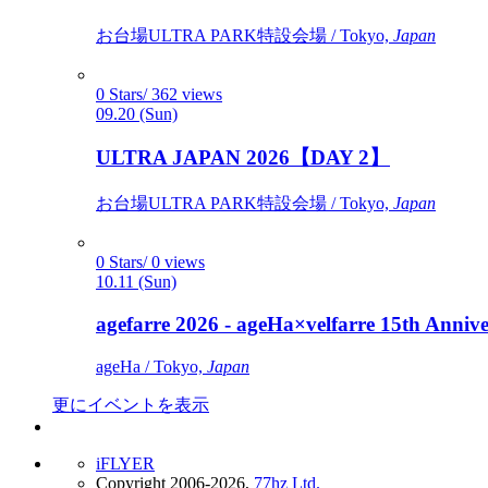
お台場ULTRA PARK特設会場 / Tokyo,
Japan
0 Stars/ 362 views
09.20 (Sun)
ULTRA JAPAN 2026【DAY 2】
お台場ULTRA PARK特設会場 / Tokyo,
Japan
0 Stars/ 0 views
10.11 (Sun)
agefarre 2026 - ageHa×velfarre 15th Ann
ageHa / Tokyo,
Japan
更にイベントを表示
iFLYER
Copyright 2006-2026,
77hz Ltd.