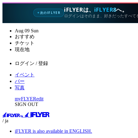
iFLYERは、
iFLYER8
へ。
次のIFLYER
✦
ログインはそのまま、好きだったすべて
Aug
09
Sun
おすすめ
チケット
現在地
ログイン / 登録
イベント
バー
写真
myFLYER
edit
SIGN OUT
/ ja
iFLYER is also available in ENGLISH.