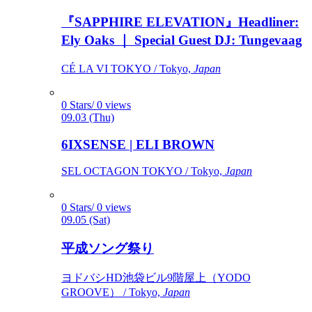
『SAPPHIRE ELEVATION』Headliner:
Ely Oaks ｜ Special Guest DJ: Tungevaag
CÉ LA VI TOKYO / Tokyo,
Japan
0 Stars/ 0 views
09.03 (Thu)
6IXSENSE | ELI BROWN
SEL OCTAGON TOKYO / Tokyo,
Japan
0 Stars/ 0 views
09.05 (Sat)
平成ソング祭り
ヨドバシHD池袋ビル9階屋上（YODO
GROOVE） / Tokyo,
Japan