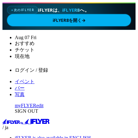
iFLYERは、
iFLYER8
へ。
次のIFLYER
✦
iFLYER8を開く
→
Aug
07
Fri
おすすめ
チケット
現在地
ログイン / 登録
イベント
バー
写真
myFLYER
edit
SIGN OUT
/ ja
iFLYER is also available in ENGLISH.