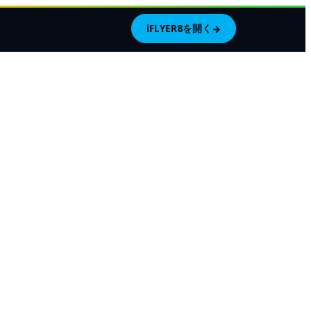
iFLYER8を開く
→