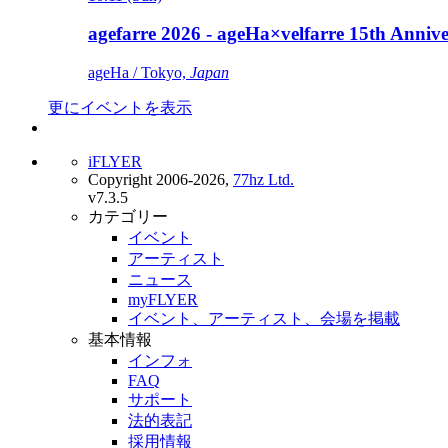
agefarre 2026 - ageHa×velfarre 15th Ann
ageHa / Tokyo,
Japan
更にイベントを表示
iFLYER
Copyright 2006-2026,
77hz Ltd.
v7.3.5
カテゴリー
イベント
アーティスト
ニュース
myFLYER
イベント、アーティスト、会場を掲載
基本情報
インフォ
FAQ
サポート
法的表記
採用情報