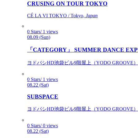
CRUSING ON TOUR TOKYO
CÉ LA VI TOKYO / Tokyo,
Japan
0 Stars/ 1 views
08.09 (Sun)
「CATEGORY」 SUMMER DANCE EXP
ヨドバシHD池袋ビル9階屋上（YODO GROOVE） / 
0 Stars/ 1 views
08.22 (Sat)
SUBSPACE
ヨドバシHD池袋ビル9階屋上（YODO GROOVE） / 
0 Stars/ 0 views
08.22 (Sat)