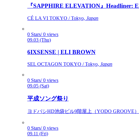
『SAPPHIRE ELEVATION』Headliner: Ely 
CÉ LA VI TOKYO / Tokyo,
Japan
0 Stars/ 0 views
09.03 (Thu)
6IXSENSE | ELI BROWN
SEL OCTAGON TOKYO / Tokyo,
Japan
0 Stars/ 0 views
09.05 (Sat)
平成ソング祭り
ヨドバシHD池袋ビル9階屋上（YODO GROOVE） / 
0 Stars/ 0 views
09.11 (Fri)