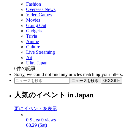
Fashion
Overseas News
Video Games
Movies
Going Out
Gadgets
Trivia
Anime
Culture
Live Streaming
Art
Ultra Japan
0
件の記事
Sorry, we could not find any articles matching your filters.
ニュースを検索
GOOGLE
人気のイベント in Japan
更にイベントを表示
0 Stars/ 0 views
08.29 (Sat)