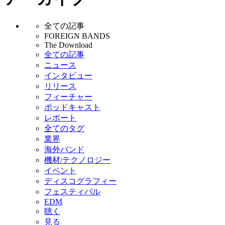
全ての記事
FOREIGN BANDS
The Download
全ての記事
ニュース
インタビュー
リリース
フィーチャー
ポッドキャスト
レポート
全てのタグ
業界
海外バンド
機材/テクノロジー
イベント
ディスコグラフィー
フェスティバル
EDM
聴く
見る