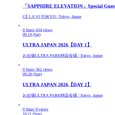
「SAPPHIRE ELEVATION」Special Gues
CÉ LA VI TOKYO / Tokyo,
Japan
0 Stars/ 434 views
09.19 (Sat)
ULTRA JAPAN 2026【DAY 1】
お台場ULTRA PARK特設会場 / Tokyo,
Japan
0 Stars/ 362 views
09.20 (Sun)
ULTRA JAPAN 2026【DAY 2】
お台場ULTRA PARK特設会場 / Tokyo,
Japan
0 Stars/ 0 views
10.11 (Sun)