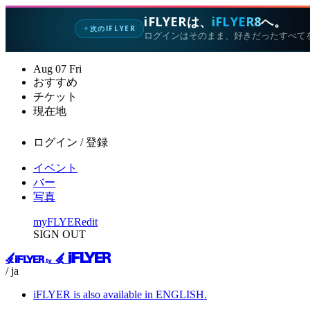
iFLYERは、
iFLYER8
へ。
次のIFLYER
✦
ログインはそのまま、好きだったすべて
Aug
07
Fri
おすすめ
チケット
現在地
ログイン / 登録
イベント
バー
写真
myFLYER
edit
SIGN OUT
/ ja
iFLYER is also available in ENGLISH.