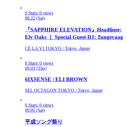
0 Stars/ 0 views
08.22 (Sat)
『SAPPHIRE ELEVATION』Headliner:
Ely Oaks ｜ Special Guest DJ: Tungevaag
CÉ LA VI TOKYO / Tokyo,
Japan
0 Stars/ 0 views
09.03 (Thu)
6IXSENSE | ELI BROWN
SEL OCTAGON TOKYO / Tokyo,
Japan
0 Stars/ 0 views
09.05 (Sat)
平成ソング祭り