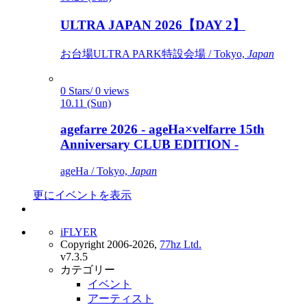
ULTRA JAPAN 2026【DAY 2】
お台場ULTRA PARK特設会場 / Tokyo,
Japan
0 Stars/ 0 views
10.11 (Sun)
agefarre 2026 - ageHa×velfarre 15th
Anniversary CLUB EDITION -
ageHa / Tokyo,
Japan
更にイベントを表示
iFLYER
Copyright 2006-2026,
77hz Ltd.
v7.3.5
カテゴリー
イベント
アーティスト