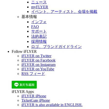
ニュース
myFLYER
イベント、アーティスト、会場を掲載
基本情報
インフォ
FAQ
サポート
法的表記
採用情報
ロゴ、ブランドガイドライン
Follow iFLYER
iFLYER on Twitter
iFLYER on Facebook
iFLYER on Instagram
iFLYER on YouTube
RSS フィード
iFLYER Apps
iFLYER iPhone
TicketGate iPhone
iFLYER is also available in ENGLISH.