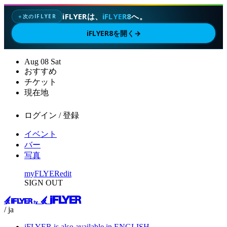
iFLYERは、
iFLYER8
へ。
次のIFLYER
✦
iFLYER8を開く
→
Aug
08
Sat
おすすめ
チケット
現在地
ログイン / 登録
イベント
バー
写真
myFLYER
edit
SIGN OUT
/ ja
iFLYER is also available in ENGLISH.