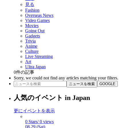
見る
Fashion
Overseas News
Video Games
Movies
Going Out
Gadgets
Trivia
Anime
Culture
Live Streaming
Art
Ultra Japan
0
件の記事
Sorry, we could not find any articles matching your filters.
ニュースを検索
GOOGLE
人気のイベント in Japan
更にイベントを表示
0 Stars/ 0 views
08.29 (Sat)