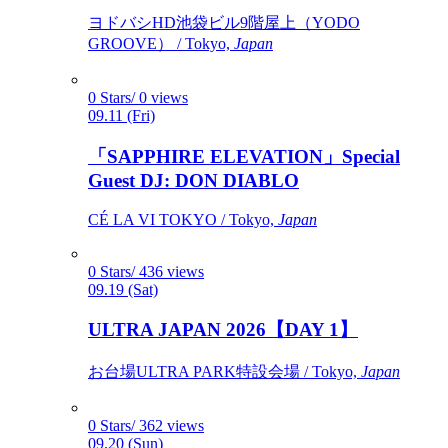
ヨドバシHD池袋ビル9階屋上（YODO
GROOVE） / Tokyo,
Japan
0 Stars/ 0 views
09.11 (Fri)
「SAPPHIRE ELEVATION」Special
Guest DJ: DON DIABLO
CÉ LA VI TOKYO / Tokyo,
Japan
0 Stars/ 436 views
09.19 (Sat)
ULTRA JAPAN 2026【DAY 1】
お台場ULTRA PARK特設会場 / Tokyo,
Japan
0 Stars/ 362 views
09.20 (Sun)