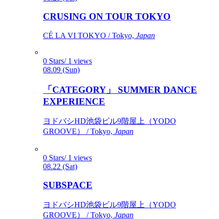
CRUSING ON TOUR TOKYO
CÉ LA VI TOKYO / Tokyo,
Japan
0 Stars/ 1 views
08.09 (Sun)
「CATEGORY」 SUMMER DANCE
EXPERIENCE
ヨドバシHD池袋ビル9階屋上（YODO
GROOVE） / Tokyo,
Japan
0 Stars/ 1 views
08.22 (Sat)
SUBSPACE
ヨドバシHD池袋ビル9階屋上（YODO
GROOVE） / Tokyo,
Japan