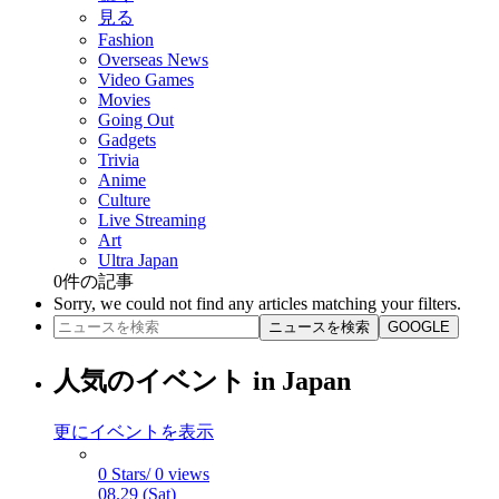
見る
Fashion
Overseas News
Video Games
Movies
Going Out
Gadgets
Trivia
Anime
Culture
Live Streaming
Art
Ultra Japan
0
件の記事
Sorry, we could not find any articles matching your filters.
ニュースを検索
GOOGLE
人気のイベント in Japan
更にイベントを表示
0 Stars/ 0 views
08.29 (Sat)