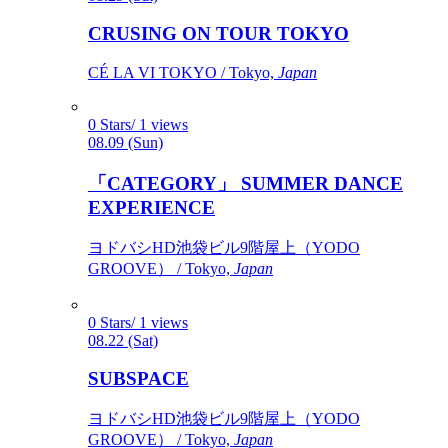
CRUSING ON TOUR TOKYO
CÉ LA VI TOKYO / Tokyo,
Japan
0 Stars/ 1 views
08.09 (Sun)
「CATEGORY」 SUMMER DANCE
EXPERIENCE
ヨドバシHD池袋ビル9階屋上（YODO
GROOVE） / Tokyo,
Japan
0 Stars/ 1 views
08.22 (Sat)
SUBSPACE
ヨドバシHD池袋ビル9階屋上（YODO
GROOVE） / Tokyo,
Japan