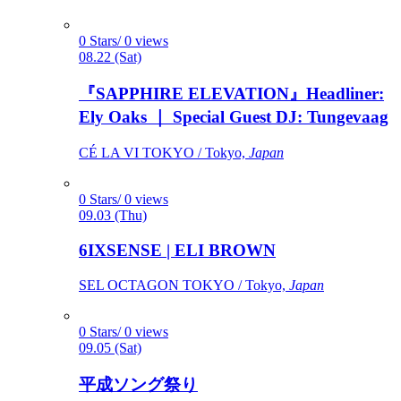
0 Stars/ 0 views
08.22 (Sat)
『SAPPHIRE ELEVATION』Headliner:
Ely Oaks ｜ Special Guest DJ: Tungevaag
CÉ LA VI TOKYO / Tokyo,
Japan
0 Stars/ 0 views
09.03 (Thu)
6IXSENSE | ELI BROWN
SEL OCTAGON TOKYO / Tokyo,
Japan
0 Stars/ 0 views
09.05 (Sat)
平成ソング祭り