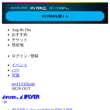
iFLYERは、
iFLYER8
へ。
次のIFLYER
✦
iFLYER8を開く
→
Aug
06
Thu
おすすめ
チケット
現在地
ログイン / 登録
イベント
バー
写真
myFLYER
edit
SIGN OUT
/ ja
iFLYER is also available in ENGLISH.