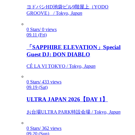
ヨドバシHD池袋ビル9階屋上（YODO
GROOVE） / Tokyo,
Japan
0 Stars/ 0 views
09.11 (Fri)
「SAPPHIRE ELEVATION」Special
Guest DJ: DON DIABLO
CÉ LA VI TOKYO / Tokyo,
Japan
0 Stars/ 433 views
09.19 (Sat)
ULTRA JAPAN 2026【DAY 1】
お台場ULTRA PARK特設会場 / Tokyo,
Japan
0 Stars/ 362 views
09.20 (Sun)