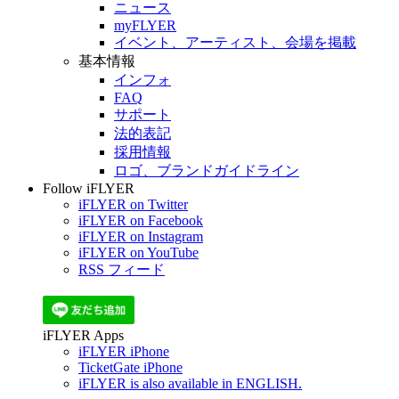
ニュース
myFLYER
イベント、アーティスト、会場を掲載
基本情報
インフォ
FAQ
サポート
法的表記
採用情報
ロゴ、ブランドガイドライン
Follow iFLYER
iFLYER on Twitter
iFLYER on Facebook
iFLYER on Instagram
iFLYER on YouTube
RSS フィード
iFLYER Apps
iFLYER iPhone
TicketGate iPhone
iFLYER is also available in ENGLISH.