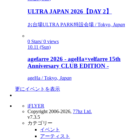
ULTRA JAPAN 2026【DAY 2】
お台場ULTRA PARK特設会場 / Tokyo,
Japan
0 Stars/ 0 views
10.11 (Sun)
agefarre 2026 - ageHa×velfarre 15th
Anniversary CLUB EDITION -
ageHa / Tokyo,
Japan
更にイベントを表示
iFLYER
Copyright 2006-2026,
77hz Ltd.
v7.3.5
カテゴリー
イベント
アーティスト