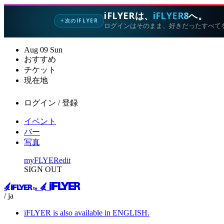
iFLYERは、
iFLYER8
へ。
次のIFLYER
✦
ログインはそのまま、好きだったすべて
Aug
09
Sun
おすすめ
チケット
現在地
ログイン / 登録
イベント
バー
写真
myFLYER
edit
SIGN OUT
/ ja
iFLYER is also available in ENGLISH.