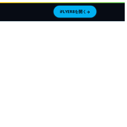
iFLYER8を開く
→