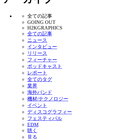
全ての記事
GOING OUT
H2KGRAPHICS
全ての記事
ニュース
インタビュー
リリース
フィーチャー
ポッドキャスト
レポート
全てのタグ
業界
海外バンド
機材/テクノロジー
イベント
ディスコグラフィー
フェスティバル
EDM
聴く
見る