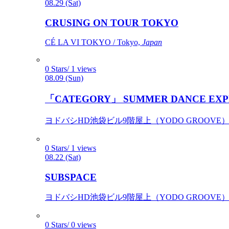
08.29 (Sat)
CRUSING ON TOUR TOKYO
CÉ LA VI TOKYO / Tokyo,
Japan
0 Stars/ 1 views
08.09 (Sun)
「CATEGORY」 SUMMER DANCE EXP
ヨドバシHD池袋ビル9階屋上（YODO GROOVE） / 
0 Stars/ 1 views
08.22 (Sat)
SUBSPACE
ヨドバシHD池袋ビル9階屋上（YODO GROOVE） / 
0 Stars/ 0 views