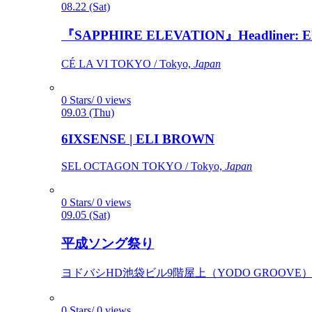
08.22 (Sat)
『SAPPHIRE ELEVATION』Headliner: Ely 
CÉ LA VI TOKYO / Tokyo,
Japan
0 Stars/ 0 views
09.03 (Thu)
6IXSENSE | ELI BROWN
SEL OCTAGON TOKYO / Tokyo,
Japan
0 Stars/ 0 views
09.05 (Sat)
平成ソング祭り
ヨドバシHD池袋ビル9階屋上（YODO GROOVE） / 
0 Stars/ 0 views