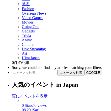
見る
Fashion
Overseas News
Video Games
Movies
Going Out
Gadgets
Trivia
Anime
Culture
Live Streaming
Art
Ultra Japan
0
件の記事
Sorry, we could not find any articles matching your filters.
ニュースを検索
GOOGLE
人気のイベント in Japan
更にイベントを表示
0 Stars/ 0 views
08.29 (Sat)