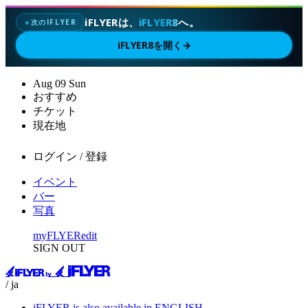
iFLYERは、
iFLYER8
へ。
次のIFLYER
✦
iFLYER8を開く
→
Aug
09
Sun
おすすめ
チケット
現在地
ログイン / 登録
イベント
バー
写真
myFLYER
edit
SIGN OUT
/ ja
iFLYER is also available in ENGLISH.