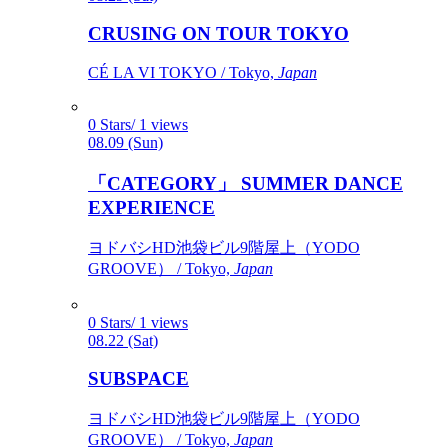
CRUSING ON TOUR TOKYO
CÉ LA VI TOKYO / Tokyo,
Japan
0 Stars/ 1 views
08.09 (Sun)
「CATEGORY」 SUMMER DANCE
EXPERIENCE
ヨドバシHD池袋ビル9階屋上（YODO
GROOVE） / Tokyo,
Japan
0 Stars/ 1 views
08.22 (Sat)
SUBSPACE
ヨドバシHD池袋ビル9階屋上（YODO
GROOVE） / Tokyo,
Japan