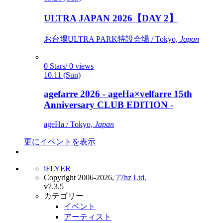
ULTRA JAPAN 2026【DAY 2】
お台場ULTRA PARK特設会場 / Tokyo,
Japan
0 Stars/ 0 views
10.11 (Sun)
agefarre 2026 - ageHa×velfarre 15th
Anniversary CLUB EDITION -
ageHa / Tokyo,
Japan
更にイベントを表示
iFLYER
Copyright 2006-2026,
77hz Ltd.
v7.3.5
カテゴリー
イベント
アーティスト