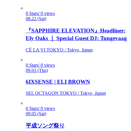
0 Stars/ 0 views
08.22 (Sat)
『SAPPHIRE ELEVATION』Headliner:
Ely Oaks ｜ Special Guest DJ: Tungevaag
CÉ LA VI TOKYO / Tokyo,
Japan
0 Stars/ 0 views
09.03 (Thu)
6IXSENSE | ELI BROWN
SEL OCTAGON TOKYO / Tokyo,
Japan
0 Stars/ 0 views
09.05 (Sat)
平成ソング祭り