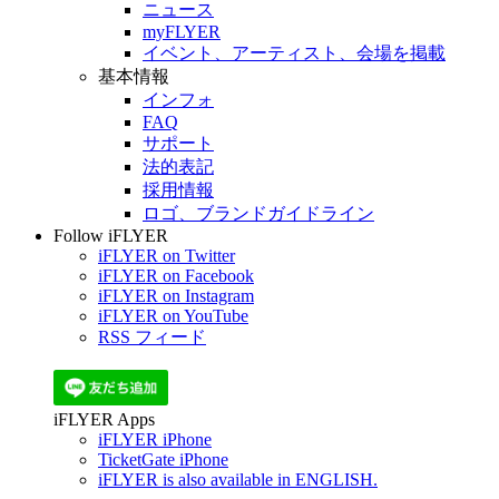
ニュース
myFLYER
イベント、アーティスト、会場を掲載
基本情報
インフォ
FAQ
サポート
法的表記
採用情報
ロゴ、ブランドガイドライン
Follow iFLYER
iFLYER on Twitter
iFLYER on Facebook
iFLYER on Instagram
iFLYER on YouTube
RSS フィード
iFLYER Apps
iFLYER iPhone
TicketGate iPhone
iFLYER is also available in ENGLISH.