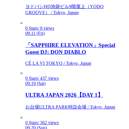
ヨドバシHD池袋ビル9階屋上（YODO
GROOVE） / Tokyo,
Japan
0 Stars/ 0 views
09.11 (Fri)
「SAPPHIRE ELEVATION」Special
Guest DJ: DON DIABLO
CÉ LA VI TOKYO / Tokyo,
Japan
0 Stars/ 437 views
09.19 (Sat)
ULTRA JAPAN 2026【DAY 1】
お台場ULTRA PARK特設会場 / Tokyo,
Japan
0 Stars/ 362 views
09.20 (Sun)