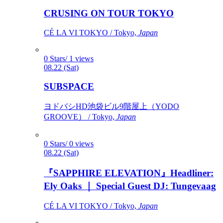
CRUSING ON TOUR TOKYO
CÉ LA VI TOKYO / Tokyo,
Japan
0 Stars/ 1 views
08.22 (Sat)
SUBSPACE
ヨドバシHD池袋ビル9階屋上（YODO
GROOVE） / Tokyo,
Japan
0 Stars/ 0 views
08.22 (Sat)
『SAPPHIRE ELEVATION』Headliner:
Ely Oaks ｜ Special Guest DJ: Tungevaag
CÉ LA VI TOKYO / Tokyo,
Japan