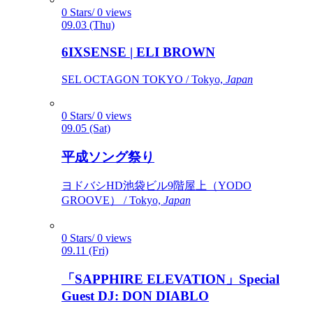
0 Stars/ 0 views
09.03 (Thu)
6IXSENSE | ELI BROWN
SEL OCTAGON TOKYO / Tokyo,
Japan
0 Stars/ 0 views
09.05 (Sat)
平成ソング祭り
ヨドバシHD池袋ビル9階屋上（YODO
GROOVE） / Tokyo,
Japan
0 Stars/ 0 views
09.11 (Fri)
「SAPPHIRE ELEVATION」Special
Guest DJ: DON DIABLO