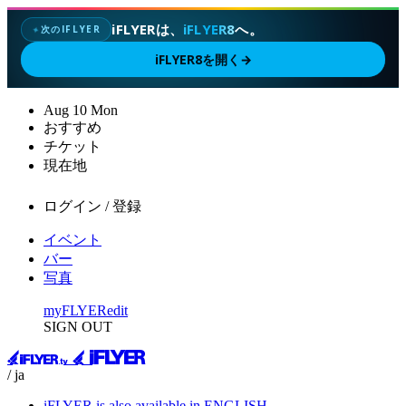
iFLYERは、
iFLYER8
へ。
次のIFLYER
✦
iFLYER8を開く
→
Aug
10
Mon
おすすめ
チケット
現在地
ログイン / 登録
イベント
バー
写真
myFLYER
edit
SIGN OUT
/ ja
iFLYER is also available in ENGLISH.