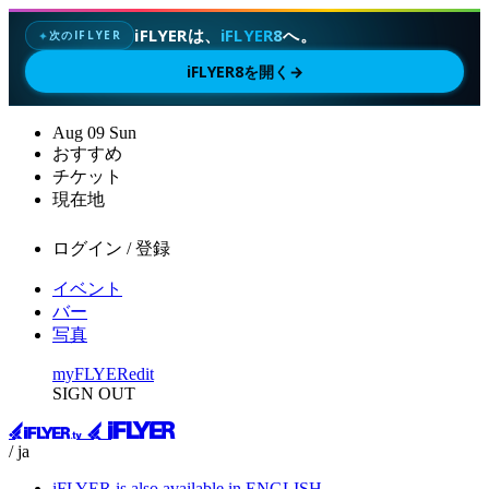
iFLYERは、
iFLYER8
へ。
次のIFLYER
✦
iFLYER8を開く
→
Aug
09
Sun
おすすめ
チケット
現在地
ログイン / 登録
イベント
バー
写真
myFLYER
edit
SIGN OUT
/ ja
iFLYER is also available in ENGLISH.