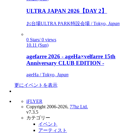
ULTRA JAPAN 2026【DAY 2】
お台場ULTRA PARK特設会場 / Tokyo,
Japan
0 Stars/ 0 views
10.11 (Sun)
agefarre 2026 - ageHa×velfarre 15th
Anniversary CLUB EDITION -
ageHa / Tokyo,
Japan
更にイベントを表示
iFLYER
Copyright 2006-2026,
77hz Ltd.
v7.3.5
カテゴリー
イベント
アーティスト