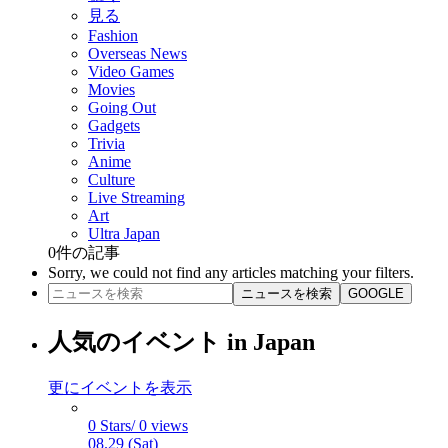
見る
Fashion
Overseas News
Video Games
Movies
Going Out
Gadgets
Trivia
Anime
Culture
Live Streaming
Art
Ultra Japan
0
件の記事
Sorry, we could not find any articles matching your filters.
ニュースを検索
GOOGLE
人気のイベント in Japan
更にイベントを表示
0 Stars/ 0 views
08.29 (Sat)