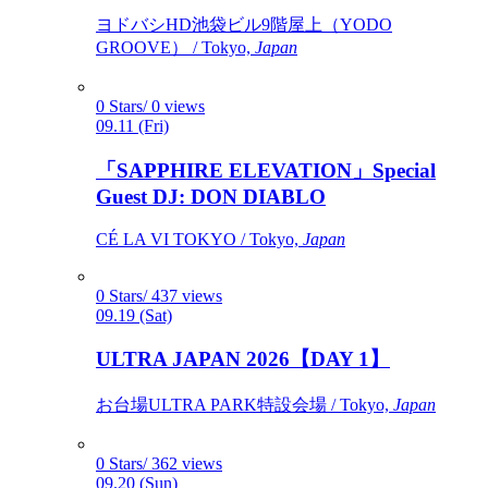
ヨドバシHD池袋ビル9階屋上（YODO
GROOVE） / Tokyo,
Japan
0 Stars/ 0 views
09.11 (Fri)
「SAPPHIRE ELEVATION」Special
Guest DJ: DON DIABLO
CÉ LA VI TOKYO / Tokyo,
Japan
0 Stars/ 437 views
09.19 (Sat)
ULTRA JAPAN 2026【DAY 1】
お台場ULTRA PARK特設会場 / Tokyo,
Japan
0 Stars/ 362 views
09.20 (Sun)