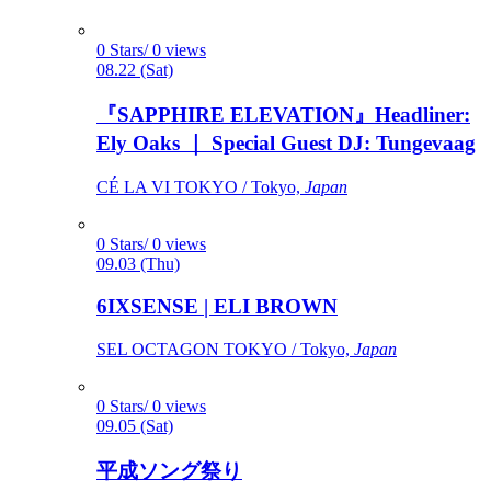
0 Stars/ 0 views
08.22 (Sat)
『SAPPHIRE ELEVATION』Headliner:
Ely Oaks ｜ Special Guest DJ: Tungevaag
CÉ LA VI TOKYO / Tokyo,
Japan
0 Stars/ 0 views
09.03 (Thu)
6IXSENSE | ELI BROWN
SEL OCTAGON TOKYO / Tokyo,
Japan
0 Stars/ 0 views
09.05 (Sat)
平成ソング祭り