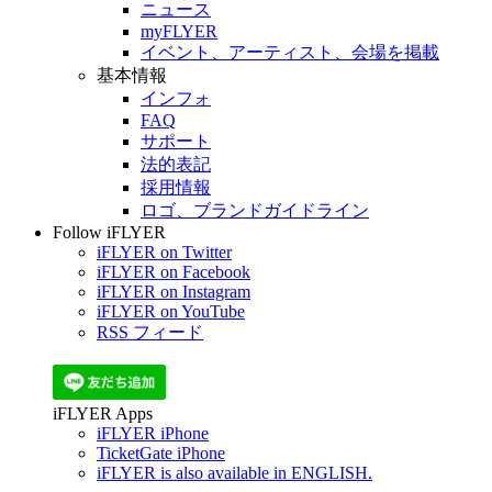
ニュース
myFLYER
イベント、アーティスト、会場を掲載
基本情報
インフォ
FAQ
サポート
法的表記
採用情報
ロゴ、ブランドガイドライン
Follow iFLYER
iFLYER on Twitter
iFLYER on Facebook
iFLYER on Instagram
iFLYER on YouTube
RSS フィード
iFLYER Apps
iFLYER iPhone
TicketGate iPhone
iFLYER is also available in ENGLISH.