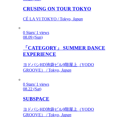
CRUSING ON TOUR TOKYO
CÉ LA VI TOKYO / Tokyo,
Japan
0 Stars/ 1 views
08.09 (Sun)
「CATEGORY」 SUMMER DANCE
EXPERIENCE
ヨドバシHD池袋ビル9階屋上（YODO
GROOVE） / Tokyo,
Japan
0 Stars/ 1 views
08.22 (Sat)
SUBSPACE
ヨドバシHD池袋ビル9階屋上（YODO
GROOVE） / Tokyo,
Japan