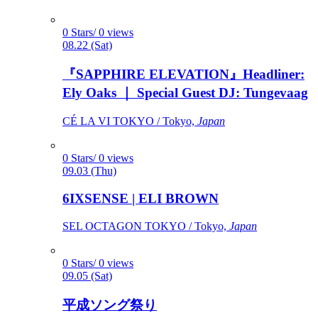
0 Stars/ 0 views
08.22 (Sat)
『SAPPHIRE ELEVATION』Headliner:
Ely Oaks ｜ Special Guest DJ: Tungevaag
CÉ LA VI TOKYO / Tokyo,
Japan
0 Stars/ 0 views
09.03 (Thu)
6IXSENSE | ELI BROWN
SEL OCTAGON TOKYO / Tokyo,
Japan
0 Stars/ 0 views
09.05 (Sat)
平成ソング祭り