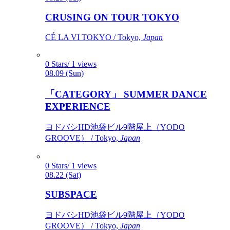
CRUSING ON TOUR TOKYO
CÉ LA VI TOKYO / Tokyo,
Japan
0 Stars/ 1 views
08.09 (Sun)
「CATEGORY」 SUMMER DANCE
EXPERIENCE
ヨドバシHD池袋ビル9階屋上（YODO
GROOVE） / Tokyo,
Japan
0 Stars/ 1 views
08.22 (Sat)
SUBSPACE
ヨドバシHD池袋ビル9階屋上（YODO
GROOVE） / Tokyo,
Japan