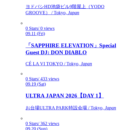
ヨドバシHD池袋ビル9階屋上（YODO
GROOVE） / Tokyo,
Japan
0 Stars/ 0 views
09.11 (Fri)
「SAPPHIRE ELEVATION」Special
Guest DJ: DON DIABLO
CÉ LA VI TOKYO / Tokyo,
Japan
0 Stars/ 433 views
09.19 (Sat)
ULTRA JAPAN 2026【DAY 1】
お台場ULTRA PARK特設会場 / Tokyo,
Japan
0 Stars/ 362 views
09.20 (Sun)