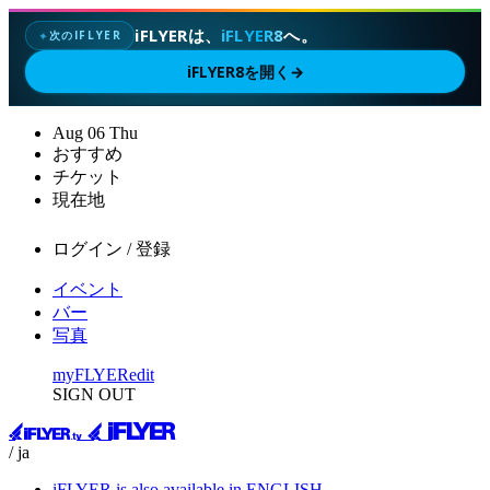
iFLYERは、
iFLYER8
へ。
次のIFLYER
✦
iFLYER8を開く
→
Aug
06
Thu
おすすめ
チケット
現在地
ログイン / 登録
イベント
バー
写真
myFLYER
edit
SIGN OUT
/ ja
iFLYER is also available in ENGLISH.