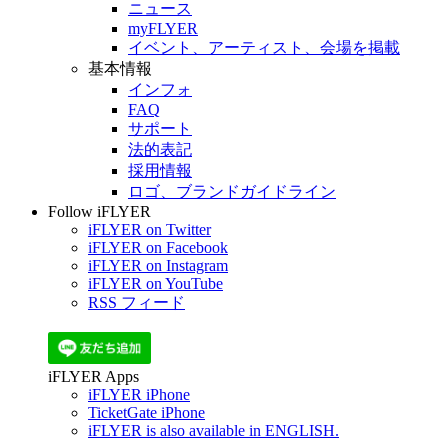
ニュース
myFLYER
イベント、アーティスト、会場を掲載
基本情報
インフォ
FAQ
サポート
法的表記
採用情報
ロゴ、ブランドガイドライン
Follow iFLYER
iFLYER on Twitter
iFLYER on Facebook
iFLYER on Instagram
iFLYER on YouTube
RSS フィード
iFLYER Apps
iFLYER iPhone
TicketGate iPhone
iFLYER is also available in ENGLISH.