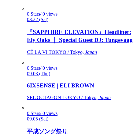
0 Stars/ 0 views
08.22 (Sat)
『SAPPHIRE ELEVATION』Headliner:
Ely Oaks ｜ Special Guest DJ: Tungevaag
CÉ LA VI TOKYO / Tokyo,
Japan
0 Stars/ 0 views
09.03 (Thu)
6IXSENSE | ELI BROWN
SEL OCTAGON TOKYO / Tokyo,
Japan
0 Stars/ 0 views
09.05 (Sat)
平成ソング祭り