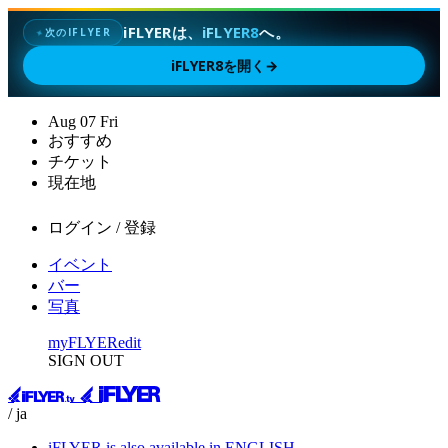
iFLYERは、
iFLYER8
へ。
次のIFLYER
✦
iFLYER8を開く
→
Aug
07
Fri
おすすめ
チケット
現在地
ログイン / 登録
イベント
バー
写真
myFLYER
edit
SIGN OUT
/ ja
iFLYER is also available in ENGLISH.