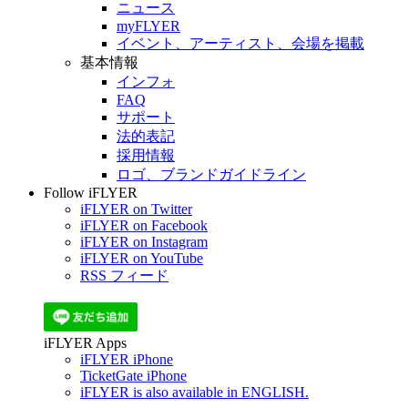
ニュース
myFLYER
イベント、アーティスト、会場を掲載
基本情報
インフォ
FAQ
サポート
法的表記
採用情報
ロゴ、ブランドガイドライン
Follow iFLYER
iFLYER on Twitter
iFLYER on Facebook
iFLYER on Instagram
iFLYER on YouTube
RSS フィード
iFLYER Apps
iFLYER iPhone
TicketGate iPhone
iFLYER is also available in ENGLISH.