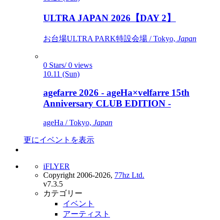
ULTRA JAPAN 2026【DAY 2】
お台場ULTRA PARK特設会場 / Tokyo,
Japan
0 Stars/ 0 views
10.11 (Sun)
agefarre 2026 - ageHa×velfarre 15th
Anniversary CLUB EDITION -
ageHa / Tokyo,
Japan
更にイベントを表示
iFLYER
Copyright 2006-2026,
77hz Ltd.
v7.3.5
カテゴリー
イベント
アーティスト