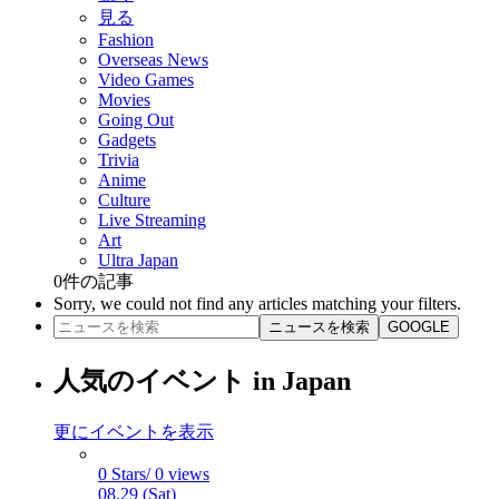
見る
Fashion
Overseas News
Video Games
Movies
Going Out
Gadgets
Trivia
Anime
Culture
Live Streaming
Art
Ultra Japan
0
件の記事
Sorry, we could not find any articles matching your filters.
ニュースを検索
GOOGLE
人気のイベント in Japan
更にイベントを表示
0 Stars/ 0 views
08.29 (Sat)