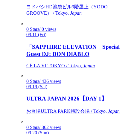
ヨドバシHD池袋ビル9階屋上（YODO
GROOVE） / Tokyo,
Japan
0 Stars/ 0 views
09.11 (Fri)
「SAPPHIRE ELEVATION」Special
Guest DJ: DON DIABLO
CÉ LA VI TOKYO / Tokyo,
Japan
0 Stars/ 436 views
09.19 (Sat)
ULTRA JAPAN 2026【DAY 1】
お台場ULTRA PARK特設会場 / Tokyo,
Japan
0 Stars/ 362 views
09.20 (Sun)