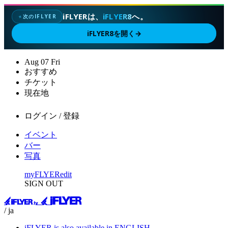
iFLYERは、
iFLYER8
へ。
次のIFLYER
✦
iFLYER8を開く
→
Aug
07
Fri
おすすめ
チケット
現在地
ログイン / 登録
イベント
バー
写真
myFLYER
edit
SIGN OUT
/ ja
iFLYER is also available in ENGLISH.