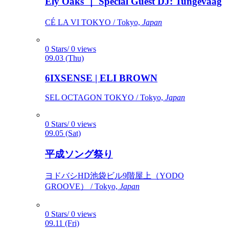
Ely Oaks ｜ Special Guest DJ: Tungevaag
CÉ LA VI TOKYO / Tokyo,
Japan
0 Stars/ 0 views
09.03 (Thu)
6IXSENSE | ELI BROWN
SEL OCTAGON TOKYO / Tokyo,
Japan
0 Stars/ 0 views
09.05 (Sat)
平成ソング祭り
ヨドバシHD池袋ビル9階屋上（YODO
GROOVE） / Tokyo,
Japan
0 Stars/ 0 views
09.11 (Fri)