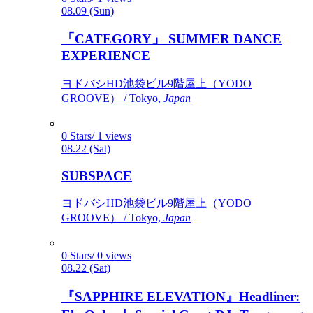
08.09 (Sun)
「CATEGORY」 SUMMER DANCE
EXPERIENCE
ヨドバシHD池袋ビル9階屋上（YODO
GROOVE） / Tokyo,
Japan
0 Stars/ 1 views
08.22 (Sat)
SUBSPACE
ヨドバシHD池袋ビル9階屋上（YODO
GROOVE） / Tokyo,
Japan
0 Stars/ 0 views
08.22 (Sat)
『SAPPHIRE ELEVATION』Headliner: