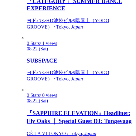
「CATEGORY」 SUMMER DANCE
EXPERIENCE
ヨドバシHD池袋ビル9階屋上（YODO
GROOVE） / Tokyo,
Japan
0 Stars/ 1 views
08.22 (Sat)
SUBSPACE
ヨドバシHD池袋ビル9階屋上（YODO
GROOVE） / Tokyo,
Japan
0 Stars/ 0 views
08.22 (Sat)
『SAPPHIRE ELEVATION』Headliner:
Ely Oaks ｜ Special Guest DJ: Tungevaag
CÉ LA VI TOKYO / Tokyo,
Japan