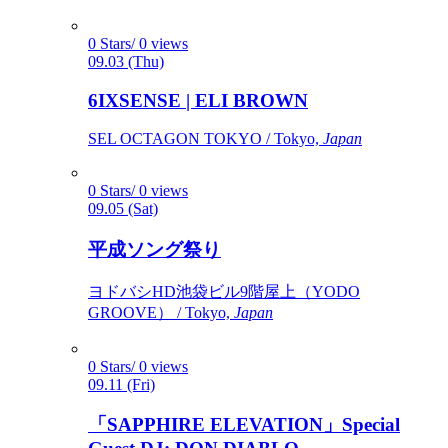
0 Stars/ 0 views
09.03 (Thu)
6IXSENSE | ELI BROWN
SEL OCTAGON TOKYO / Tokyo,
Japan
0 Stars/ 0 views
09.05 (Sat)
平成ソング祭り
ヨドバシHD池袋ビル9階屋上（YODO
GROOVE） / Tokyo,
Japan
0 Stars/ 0 views
09.11 (Fri)
「SAPPHIRE ELEVATION」Special