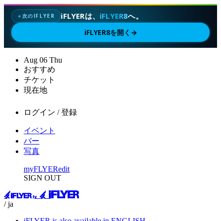
iFLYERは、
iFLYER8
へ。
次のIFLYER
✦
iFLYER8を開く
→
Aug
06
Thu
おすすめ
チケット
現在地
ログイン / 登録
イベント
バー
写真
myFLYER
edit
SIGN OUT
/ ja
iFLYER is also available in ENGLISH.