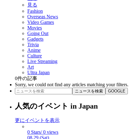
見る
Fashion
Overseas News
Video Games
Movies
Going Out
Gadgets
Trivia
Anime
Culture
Live Streaming
Art
Ultra Japan
0
件の記事
Sorry, we could not find any articles matching your filters.
ニュースを検索
GOOGLE
人気のイベント in Japan
更にイベントを表示
0 Stars/ 0 views
08.29 (Sat)