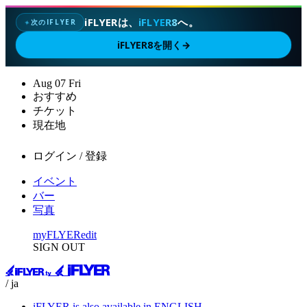
iFLYERは、
iFLYER8
へ。
次のIFLYER
✦
iFLYER8を開く
→
Aug
07
Fri
おすすめ
チケット
現在地
ログイン / 登録
イベント
バー
写真
myFLYER
edit
SIGN OUT
/ ja
iFLYER is also available in ENGLISH.