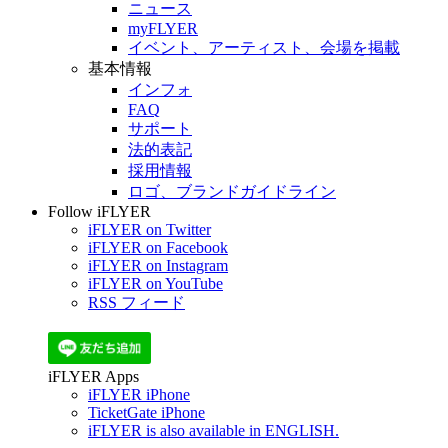
ニュース
myFLYER
イベント、アーティスト、会場を掲載
基本情報
インフォ
FAQ
サポート
法的表記
採用情報
ロゴ、ブランドガイドライン
Follow iFLYER
iFLYER on Twitter
iFLYER on Facebook
iFLYER on Instagram
iFLYER on YouTube
RSS フィード
iFLYER Apps
iFLYER iPhone
TicketGate iPhone
iFLYER is also available in ENGLISH.