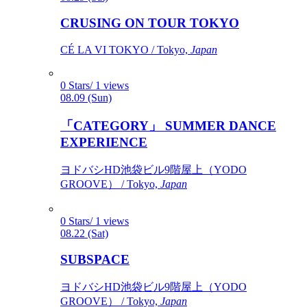
CRUSING ON TOUR TOKYO
CÉ LA VI TOKYO / Tokyo,
Japan
0 Stars/ 1 views
08.09 (Sun)
「CATEGORY」 SUMMER DANCE
EXPERIENCE
ヨドバシHD池袋ビル9階屋上（YODO
GROOVE） / Tokyo,
Japan
0 Stars/ 1 views
08.22 (Sat)
SUBSPACE
ヨドバシHD池袋ビル9階屋上（YODO
GROOVE） / Tokyo,
Japan