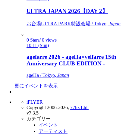
ULTRA JAPAN 2026【DAY 2】
お台場ULTRA PARK特設会場 / Tokyo,
Japan
0 Stars/ 0 views
10.11 (Sun)
agefarre 2026 - ageHa×velfarre 15th
Anniversary CLUB EDITION -
ageHa / Tokyo,
Japan
更にイベントを表示
iFLYER
Copyright 2006-2026,
77hz Ltd.
v7.3.5
カテゴリー
イベント
アーティスト