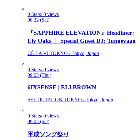
0 Stars/ 0 views
08.22 (Sat)
『SAPPHIRE ELEVATION』Headliner:
Ely Oaks ｜ Special Guest DJ: Tungevaag
CÉ LA VI TOKYO / Tokyo,
Japan
0 Stars/ 0 views
09.03 (Thu)
6IXSENSE | ELI BROWN
SEL OCTAGON TOKYO / Tokyo,
Japan
0 Stars/ 0 views
09.05 (Sat)
平成ソング祭り