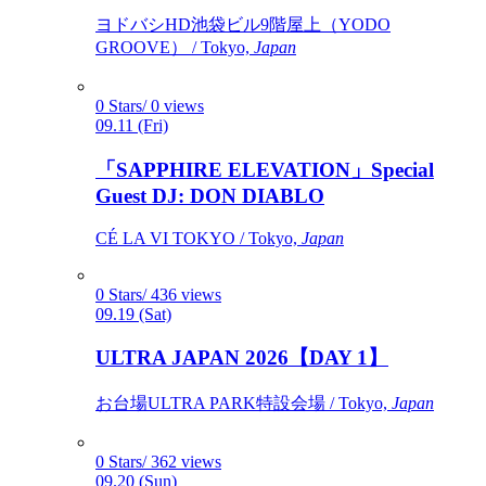
ヨドバシHD池袋ビル9階屋上（YODO
GROOVE） / Tokyo,
Japan
0 Stars/ 0 views
09.11 (Fri)
「SAPPHIRE ELEVATION」Special
Guest DJ: DON DIABLO
CÉ LA VI TOKYO / Tokyo,
Japan
0 Stars/ 436 views
09.19 (Sat)
ULTRA JAPAN 2026【DAY 1】
お台場ULTRA PARK特設会場 / Tokyo,
Japan
0 Stars/ 362 views
09.20 (Sun)