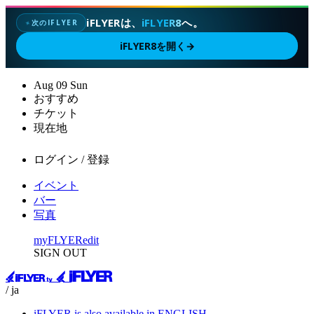
iFLYERは、
iFLYER8
へ。
次のIFLYER
✦
iFLYER8を開く
→
Aug
09
Sun
おすすめ
チケット
現在地
ログイン / 登録
イベント
バー
写真
myFLYER
edit
SIGN OUT
/ ja
iFLYER is also available in ENGLISH.