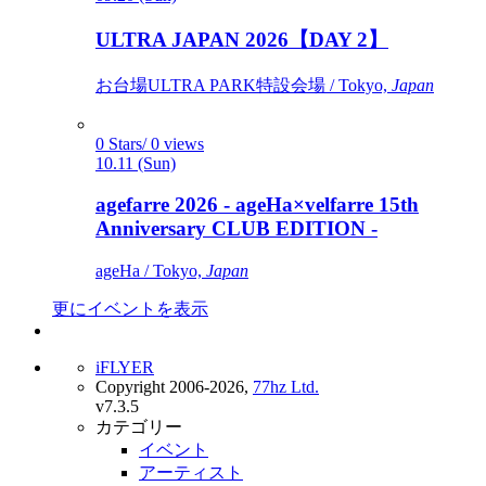
ULTRA JAPAN 2026【DAY 2】
お台場ULTRA PARK特設会場 / Tokyo,
Japan
0 Stars/ 0 views
10.11 (Sun)
agefarre 2026 - ageHa×velfarre 15th
Anniversary CLUB EDITION -
ageHa / Tokyo,
Japan
更にイベントを表示
iFLYER
Copyright 2006-2026,
77hz Ltd.
v7.3.5
カテゴリー
イベント
アーティスト