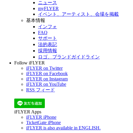
ニュース
myFLYER
イベント、アーティスト、会場を掲載
基本情報
インフォ
FAQ
サポート
法的表記
採用情報
ロゴ、ブランドガイドライン
Follow iFLYER
iFLYER on Twitter
iFLYER on Facebook
iFLYER on Instagram
iFLYER on YouTube
RSS フィード
iFLYER Apps
iFLYER iPhone
TicketGate iPhone
iFLYER is also available in ENGLISH.