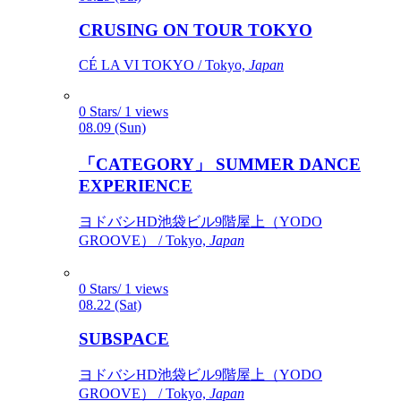
CRUSING ON TOUR TOKYO
CÉ LA VI TOKYO / Tokyo,
Japan
0 Stars/ 1 views
08.09 (Sun)
「CATEGORY」 SUMMER DANCE
EXPERIENCE
ヨドバシHD池袋ビル9階屋上（YODO
GROOVE） / Tokyo,
Japan
0 Stars/ 1 views
08.22 (Sat)
SUBSPACE
ヨドバシHD池袋ビル9階屋上（YODO
GROOVE） / Tokyo,
Japan