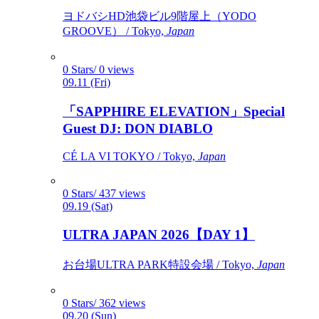
ヨドバシHD池袋ビル9階屋上（YODO
GROOVE） / Tokyo,
Japan
0 Stars/ 0 views
09.11 (Fri)
「SAPPHIRE ELEVATION」Special
Guest DJ: DON DIABLO
CÉ LA VI TOKYO / Tokyo,
Japan
0 Stars/ 437 views
09.19 (Sat)
ULTRA JAPAN 2026【DAY 1】
お台場ULTRA PARK特設会場 / Tokyo,
Japan
0 Stars/ 362 views
09.20 (Sun)