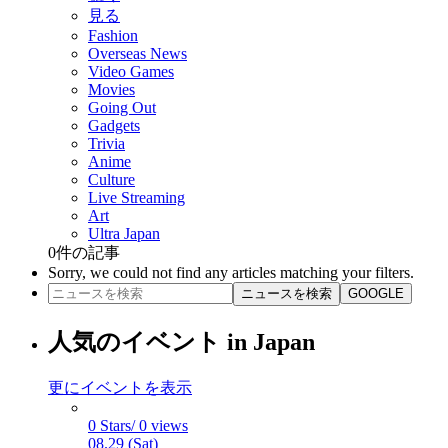
見る
Fashion
Overseas News
Video Games
Movies
Going Out
Gadgets
Trivia
Anime
Culture
Live Streaming
Art
Ultra Japan
0
件の記事
Sorry, we could not find any articles matching your filters.
ニュースを検索
GOOGLE
人気のイベント in Japan
更にイベントを表示
0 Stars/ 0 views
08.29 (Sat)