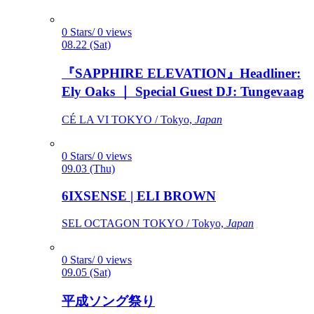
0 Stars/ 0 views
08.22 (Sat)
『SAPPHIRE ELEVATION』Headliner:
Ely Oaks ｜ Special Guest DJ: Tungevaag
CÉ LA VI TOKYO / Tokyo,
Japan
0 Stars/ 0 views
09.03 (Thu)
6IXSENSE | ELI BROWN
SEL OCTAGON TOKYO / Tokyo,
Japan
0 Stars/ 0 views
09.05 (Sat)
平成ソング祭り