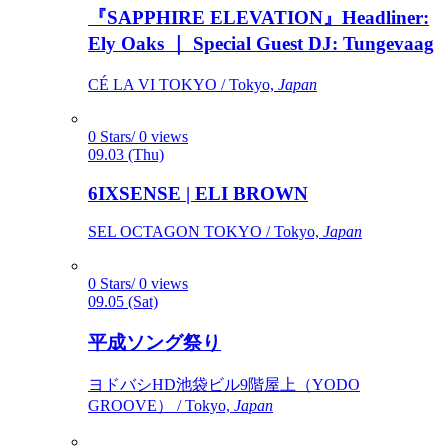
『SAPPHIRE ELEVATION』Headliner:
Ely Oaks ｜ Special Guest DJ: Tungevaag
CÉ LA VI TOKYO / Tokyo,
Japan
0 Stars/ 0 views
09.03 (Thu)
6IXSENSE | ELI BROWN
SEL OCTAGON TOKYO / Tokyo,
Japan
0 Stars/ 0 views
09.05 (Sat)
平成ソング祭り
ヨドバシHD池袋ビル9階屋上（YODO
GROOVE） / Tokyo,
Japan