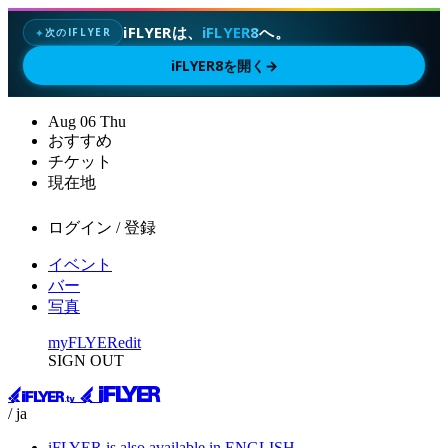
iFLYERは、
iFLYER8
へ。
次のIFLYER
✦
iFLYER8を開く
→
Aug
06
Thu
おすすめ
チケット
現在地
ログイン / 登録
イベント
バー
写真
myFLYER
edit
SIGN OUT
/ ja
iFLYER is also available in ENGLISH.