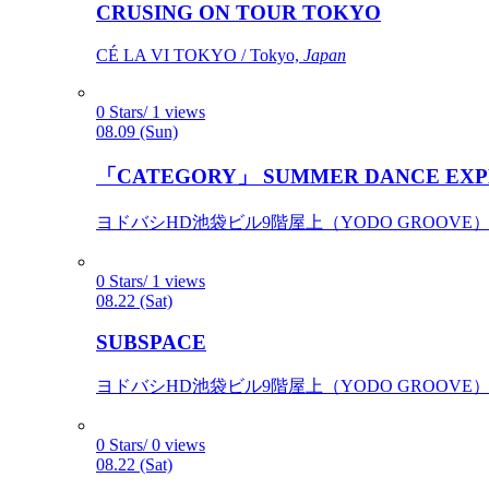
CRUSING ON TOUR TOKYO
CÉ LA VI TOKYO / Tokyo,
Japan
0 Stars/ 1 views
08.09 (Sun)
「CATEGORY」 SUMMER DANCE EXP
ヨドバシHD池袋ビル9階屋上（YODO GROOVE） / 
0 Stars/ 1 views
08.22 (Sat)
SUBSPACE
ヨドバシHD池袋ビル9階屋上（YODO GROOVE） / 
0 Stars/ 0 views
08.22 (Sat)