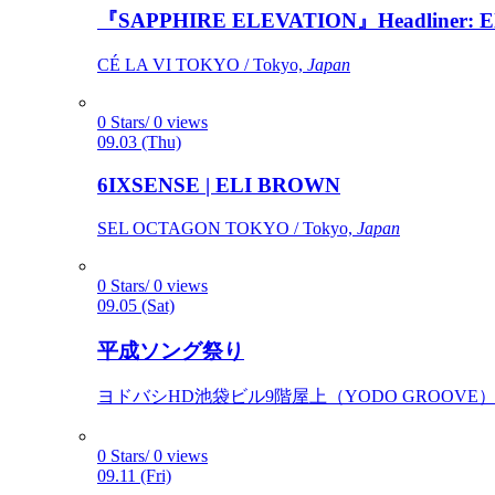
『SAPPHIRE ELEVATION』Headliner: Ely 
CÉ LA VI TOKYO / Tokyo,
Japan
0 Stars/ 0 views
09.03 (Thu)
6IXSENSE | ELI BROWN
SEL OCTAGON TOKYO / Tokyo,
Japan
0 Stars/ 0 views
09.05 (Sat)
平成ソング祭り
ヨドバシHD池袋ビル9階屋上（YODO GROOVE） / 
0 Stars/ 0 views
09.11 (Fri)