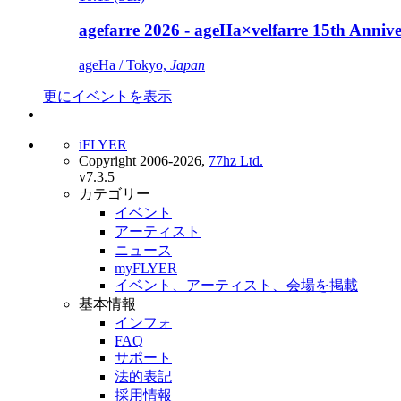
agefarre 2026 - ageHa×velfarre 15th Ann
ageHa / Tokyo,
Japan
更にイベントを表示
iFLYER
Copyright 2006-2026,
77hz Ltd.
v7.3.5
カテゴリー
イベント
アーティスト
ニュース
myFLYER
イベント、アーティスト、会場を掲載
基本情報
インフォ
FAQ
サポート
法的表記
採用情報