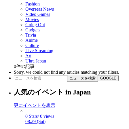
Fashion
Overseas News
Video Games
Movies
Going Out
Gadgets
Trivia
Anime
Culture
Live Streaming
Art
Ultra Japan
0
件の記事
Sorry, we could not find any articles matching your filters.
ニュースを検索
GOOGLE
人気のイベント in Japan
更にイベントを表示
0 Stars/ 0 views
08.29 (Sat)