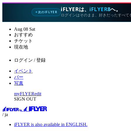
iFLYERは、
iFLYER8
へ。
次のIFLYER
✦
ログインはそのまま、好きだったすべて
Aug
08
Sat
おすすめ
チケット
現在地
ログイン / 登録
イベント
バー
写真
myFLYER
edit
SIGN OUT
/ ja
iFLYER is also available in ENGLISH.