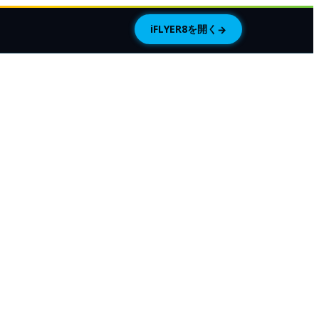
iFLYER8を開く
→