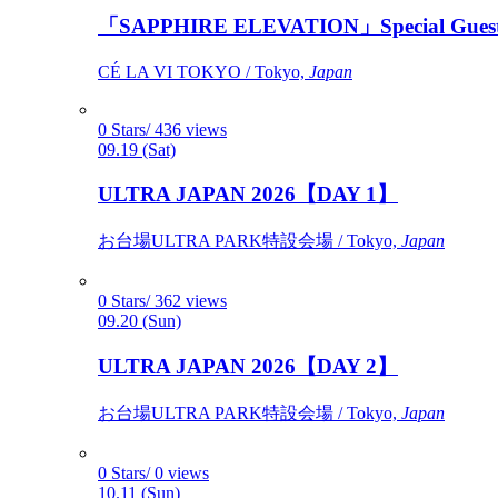
「SAPPHIRE ELEVATION」Special Gues
CÉ LA VI TOKYO / Tokyo,
Japan
0 Stars/ 436 views
09.19 (Sat)
ULTRA JAPAN 2026【DAY 1】
お台場ULTRA PARK特設会場 / Tokyo,
Japan
0 Stars/ 362 views
09.20 (Sun)
ULTRA JAPAN 2026【DAY 2】
お台場ULTRA PARK特設会場 / Tokyo,
Japan
0 Stars/ 0 views
10.11 (Sun)