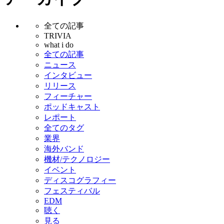
全ての記事
TRIVIA
what i do
全ての記事
ニュース
インタビュー
リリース
フィーチャー
ポッドキャスト
レポート
全てのタグ
業界
海外バンド
機材/テクノロジー
イベント
ディスコグラフィー
フェスティバル
EDM
聴く
見る