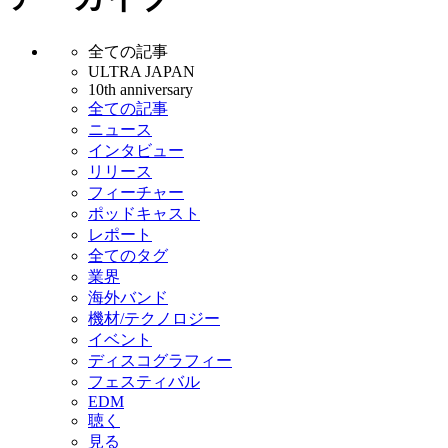
全ての記事
ULTRA JAPAN
10th anniversary
全ての記事
ニュース
インタビュー
リリース
フィーチャー
ポッドキャスト
レポート
全てのタグ
業界
海外バンド
機材/テクノロジー
イベント
ディスコグラフィー
フェスティバル
EDM
聴く
見る