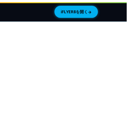
iFLYER8を開く
→