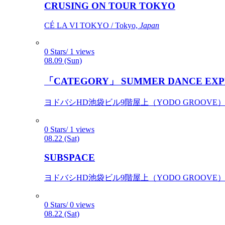
CRUSING ON TOUR TOKYO
CÉ LA VI TOKYO / Tokyo,
Japan
0 Stars/ 1 views
08.09 (Sun)
「CATEGORY」 SUMMER DANCE EXP
ヨドバシHD池袋ビル9階屋上（YODO GROOVE） / 
0 Stars/ 1 views
08.22 (Sat)
SUBSPACE
ヨドバシHD池袋ビル9階屋上（YODO GROOVE） / 
0 Stars/ 0 views
08.22 (Sat)