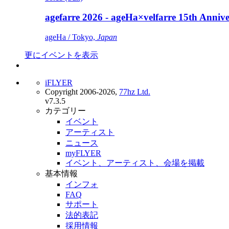
agefarre 2026 - ageHa×velfarre 15th Ann
ageHa / Tokyo,
Japan
更にイベントを表示
iFLYER
Copyright 2006-2026,
77hz Ltd.
v7.3.5
カテゴリー
イベント
アーティスト
ニュース
myFLYER
イベント、アーティスト、会場を掲載
基本情報
インフォ
FAQ
サポート
法的表記
採用情報