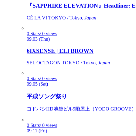
『SAPPHIRE ELEVATION』Headliner: Ely 
CÉ LA VI TOKYO / Tokyo,
Japan
0 Stars/ 0 views
09.03 (Thu)
6IXSENSE | ELI BROWN
SEL OCTAGON TOKYO / Tokyo,
Japan
0 Stars/ 0 views
09.05 (Sat)
平成ソング祭り
ヨドバシHD池袋ビル9階屋上（YODO GROOVE） / 
0 Stars/ 0 views
09.11 (Fri)