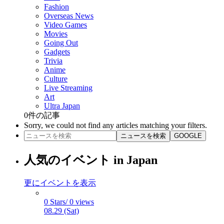
Fashion
Overseas News
Video Games
Movies
Going Out
Gadgets
Trivia
Anime
Culture
Live Streaming
Art
Ultra Japan
0
件の記事
Sorry, we could not find any articles matching your filters.
ニュースを検索
GOOGLE
人気のイベント in Japan
更にイベントを表示
0 Stars/ 0 views
08.29 (Sat)