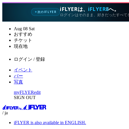
iFLYERは、
iFLYER8
へ。
次のIFLYER
✦
ログインはそのまま、好きだったすべて
Aug
08
Sat
おすすめ
チケット
現在地
ログイン / 登録
イベント
バー
写真
myFLYER
edit
SIGN OUT
/ ja
iFLYER is also available in ENGLISH.