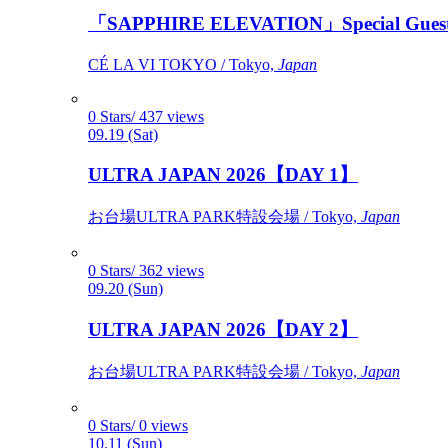
「SAPPHIRE ELEVATION」Special Gues
CÉ LA VI TOKYO / Tokyo,
Japan
0 Stars/ 437 views
09.19 (Sat)
ULTRA JAPAN 2026【DAY 1】
お台場ULTRA PARK特設会場 / Tokyo,
Japan
0 Stars/ 362 views
09.20 (Sun)
ULTRA JAPAN 2026【DAY 2】
お台場ULTRA PARK特設会場 / Tokyo,
Japan
0 Stars/ 0 views
10.11 (Sun)