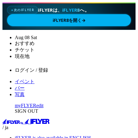
iFLYERは、
iFLYER8
へ。
次のIFLYER
✦
iFLYER8を開く
→
Aug
08
Sat
おすすめ
チケット
現在地
ログイン / 登録
イベント
バー
写真
myFLYER
edit
SIGN OUT
/ ja
iFLYER is also available in ENGLISH.