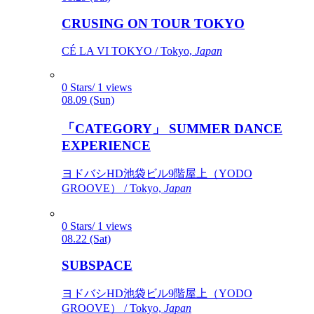
CRUSING ON TOUR TOKYO
CÉ LA VI TOKYO / Tokyo,
Japan
0 Stars/ 1 views
08.09 (Sun)
「CATEGORY」 SUMMER DANCE
EXPERIENCE
ヨドバシHD池袋ビル9階屋上（YODO
GROOVE） / Tokyo,
Japan
0 Stars/ 1 views
08.22 (Sat)
SUBSPACE
ヨドバシHD池袋ビル9階屋上（YODO
GROOVE） / Tokyo,
Japan