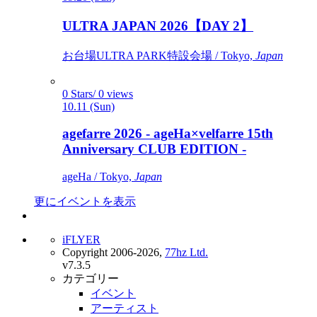
ULTRA JAPAN 2026【DAY 2】
お台場ULTRA PARK特設会場 / Tokyo,
Japan
0 Stars/ 0 views
10.11 (Sun)
agefarre 2026 - ageHa×velfarre 15th
Anniversary CLUB EDITION -
ageHa / Tokyo,
Japan
更にイベントを表示
iFLYER
Copyright 2006-2026,
77hz Ltd.
v7.3.5
カテゴリー
イベント
アーティスト