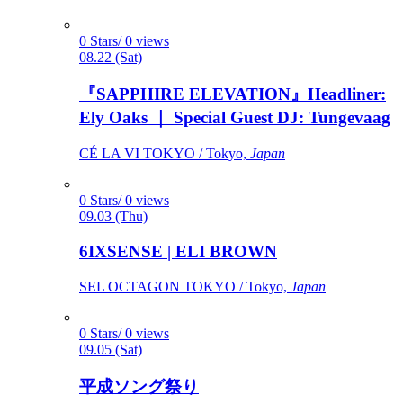
0 Stars/ 0 views
08.22 (Sat)
『SAPPHIRE ELEVATION』Headliner:
Ely Oaks ｜ Special Guest DJ: Tungevaag
CÉ LA VI TOKYO / Tokyo,
Japan
0 Stars/ 0 views
09.03 (Thu)
6IXSENSE | ELI BROWN
SEL OCTAGON TOKYO / Tokyo,
Japan
0 Stars/ 0 views
09.05 (Sat)
平成ソング祭り