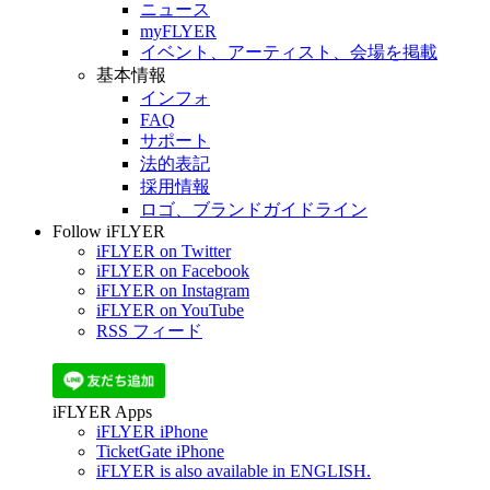
ニュース
myFLYER
イベント、アーティスト、会場を掲載
基本情報
インフォ
FAQ
サポート
法的表記
採用情報
ロゴ、ブランドガイドライン
Follow iFLYER
iFLYER on Twitter
iFLYER on Facebook
iFLYER on Instagram
iFLYER on YouTube
RSS フィード
iFLYER Apps
iFLYER iPhone
TicketGate iPhone
iFLYER is also available in ENGLISH.