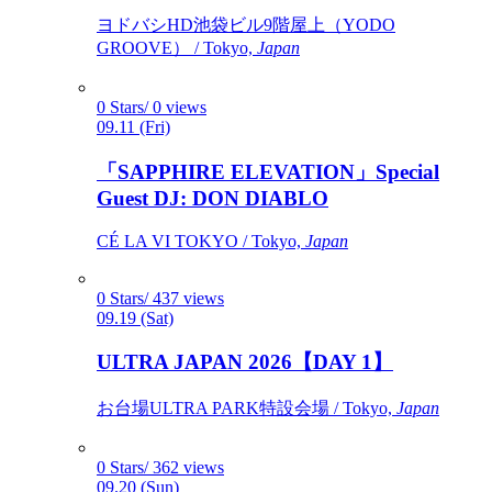
ヨドバシHD池袋ビル9階屋上（YODO
GROOVE） / Tokyo,
Japan
0 Stars/ 0 views
09.11 (Fri)
「SAPPHIRE ELEVATION」Special
Guest DJ: DON DIABLO
CÉ LA VI TOKYO / Tokyo,
Japan
0 Stars/ 437 views
09.19 (Sat)
ULTRA JAPAN 2026【DAY 1】
お台場ULTRA PARK特設会場 / Tokyo,
Japan
0 Stars/ 362 views
09.20 (Sun)