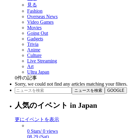
見る
Fashion
Overseas News
Video Games
Movies
Going Out
Gadgets
Trivia
Anime
Culture
Live Streaming
Art
Ultra Japan
0
件の記事
Sorry, we could not find any articles matching your filters.
ニュースを検索
GOOGLE
人気のイベント in Japan
更にイベントを表示
0 Stars/ 0 views
08.29 (Sat)