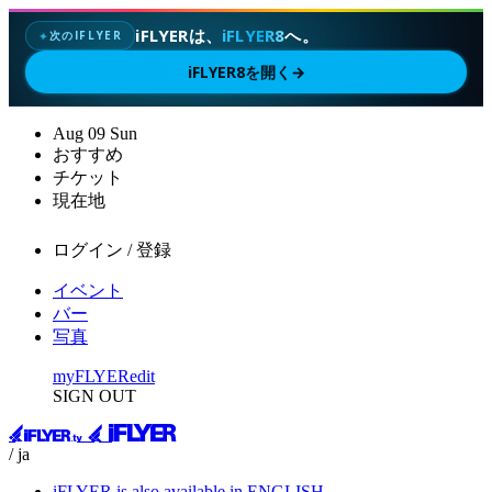
iFLYERは、
iFLYER8
へ。
次のIFLYER
✦
iFLYER8を開く
→
Aug
09
Sun
おすすめ
チケット
現在地
ログイン / 登録
イベント
バー
写真
myFLYER
edit
SIGN OUT
/ ja
iFLYER is also available in ENGLISH.