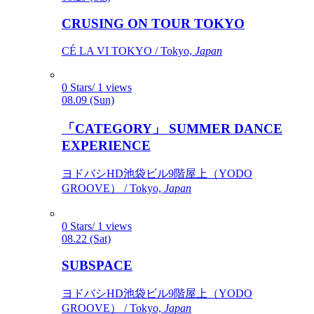
CRUSING ON TOUR TOKYO
CÉ LA VI TOKYO / Tokyo,
Japan
0 Stars/ 1 views
08.09 (Sun)
「CATEGORY」 SUMMER DANCE
EXPERIENCE
ヨドバシHD池袋ビル9階屋上（YODO
GROOVE） / Tokyo,
Japan
0 Stars/ 1 views
08.22 (Sat)
SUBSPACE
ヨドバシHD池袋ビル9階屋上（YODO
GROOVE） / Tokyo,
Japan