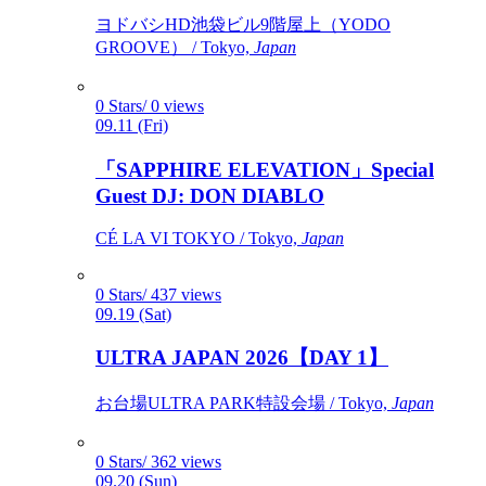
ヨドバシHD池袋ビル9階屋上（YODO
GROOVE） / Tokyo,
Japan
0 Stars/ 0 views
09.11 (Fri)
「SAPPHIRE ELEVATION」Special
Guest DJ: DON DIABLO
CÉ LA VI TOKYO / Tokyo,
Japan
0 Stars/ 437 views
09.19 (Sat)
ULTRA JAPAN 2026【DAY 1】
お台場ULTRA PARK特設会場 / Tokyo,
Japan
0 Stars/ 362 views
09.20 (Sun)