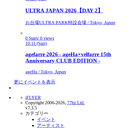
ULTRA JAPAN 2026【DAY 2】
お台場ULTRA PARK特設会場 / Tokyo,
Japan
0 Stars/ 0 views
10.11 (Sun)
agefarre 2026 - ageHa×velfarre 15th
Anniversary CLUB EDITION -
ageHa / Tokyo,
Japan
更にイベントを表示
iFLYER
Copyright 2006-2026,
77hz Ltd.
v7.3.5
カテゴリー
イベント
アーティスト