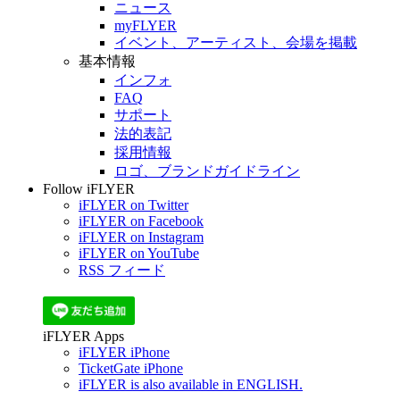
ニュース
myFLYER
イベント、アーティスト、会場を掲載
基本情報
インフォ
FAQ
サポート
法的表記
採用情報
ロゴ、ブランドガイドライン
Follow iFLYER
iFLYER on Twitter
iFLYER on Facebook
iFLYER on Instagram
iFLYER on YouTube
RSS フィード
iFLYER Apps
iFLYER iPhone
TicketGate iPhone
iFLYER is also available in ENGLISH.