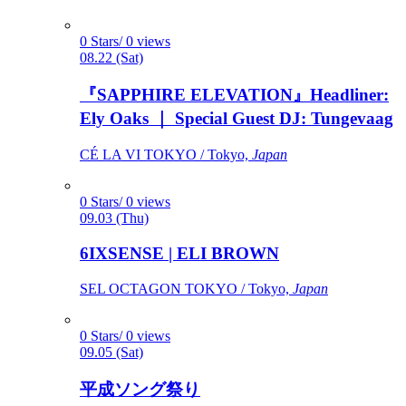
0 Stars/ 0 views
08.22 (Sat)
『SAPPHIRE ELEVATION』Headliner:
Ely Oaks ｜ Special Guest DJ: Tungevaag
CÉ LA VI TOKYO / Tokyo,
Japan
0 Stars/ 0 views
09.03 (Thu)
6IXSENSE | ELI BROWN
SEL OCTAGON TOKYO / Tokyo,
Japan
0 Stars/ 0 views
09.05 (Sat)
平成ソング祭り