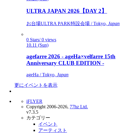
ULTRA JAPAN 2026【DAY 2】
お台場ULTRA PARK特設会場 / Tokyo,
Japan
0 Stars/ 0 views
10.11 (Sun)
agefarre 2026 - ageHa×velfarre 15th
Anniversary CLUB EDITION -
ageHa / Tokyo,
Japan
更にイベントを表示
iFLYER
Copyright 2006-2026,
77hz Ltd.
v7.3.5
カテゴリー
イベント
アーティスト