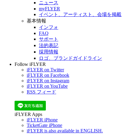
ニュース
myFLYER
イベント、アーティスト、会場を掲載
基本情報
インフォ
FAQ
サポート
法的表記
採用情報
ロゴ、ブランドガイドライン
Follow iFLYER
iFLYER on Twitter
iFLYER on Facebook
iFLYER on Instagram
iFLYER on YouTube
RSS フィード
iFLYER Apps
iFLYER iPhone
TicketGate iPhone
iFLYER is also available in ENGLISH.