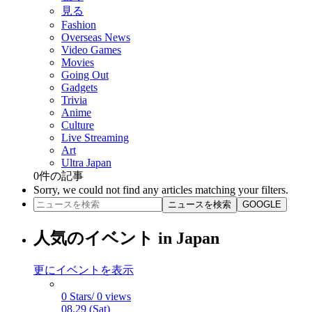
見る
Fashion
Overseas News
Video Games
Movies
Going Out
Gadgets
Trivia
Anime
Culture
Live Streaming
Art
Ultra Japan
0
件の記事
Sorry, we could not find any articles matching your filters.
ニュースを検索
GOOGLE
人気のイベント in Japan
更にイベントを表示
0 Stars/ 0 views
08.29 (Sat)