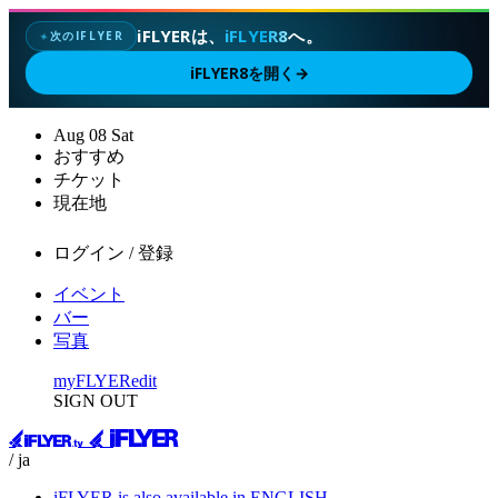
iFLYERは、
iFLYER8
へ。
次のIFLYER
✦
iFLYER8を開く
→
Aug
08
Sat
おすすめ
チケット
現在地
ログイン / 登録
イベント
バー
写真
myFLYER
edit
SIGN OUT
/ ja
iFLYER is also available in ENGLISH.