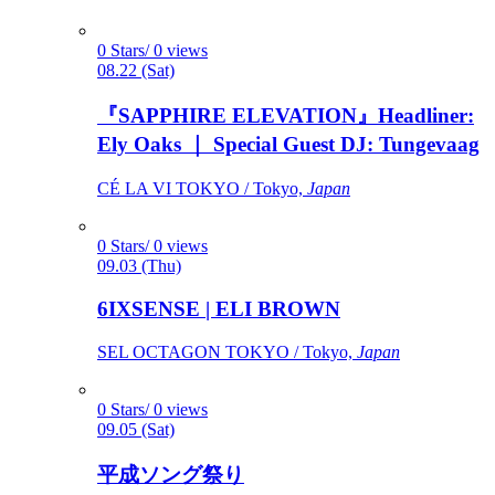
0 Stars/ 0 views
08.22 (Sat)
『SAPPHIRE ELEVATION』Headliner:
Ely Oaks ｜ Special Guest DJ: Tungevaag
CÉ LA VI TOKYO / Tokyo,
Japan
0 Stars/ 0 views
09.03 (Thu)
6IXSENSE | ELI BROWN
SEL OCTAGON TOKYO / Tokyo,
Japan
0 Stars/ 0 views
09.05 (Sat)
平成ソング祭り