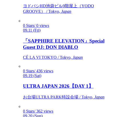
ヨドバシHD池袋ビル9階屋上（YODO
GROOVE） / Tokyo,
Japan
0 Stars/ 0 views
09.11 (Fri)
「SAPPHIRE ELEVATION」Special
Guest DJ: DON DIABLO
CÉ LA VI TOKYO / Tokyo,
Japan
0 Stars/ 436 views
09.19 (Sat)
ULTRA JAPAN 2026【DAY 1】
お台場ULTRA PARK特設会場 / Tokyo,
Japan
0 Stars/ 362 views
09.20 (Sun)