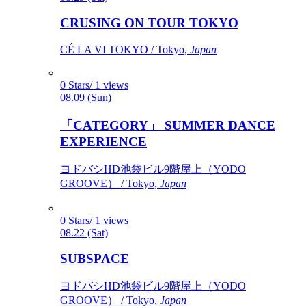
CRUSING ON TOUR TOKYO
CÉ LA VI TOKYO / Tokyo,
Japan
0 Stars/ 1 views
08.09 (Sun)
「CATEGORY」 SUMMER DANCE
EXPERIENCE
ヨドバシHD池袋ビル9階屋上（YODO
GROOVE） / Tokyo,
Japan
0 Stars/ 1 views
08.22 (Sat)
SUBSPACE
ヨドバシHD池袋ビル9階屋上（YODO
GROOVE） / Tokyo,
Japan