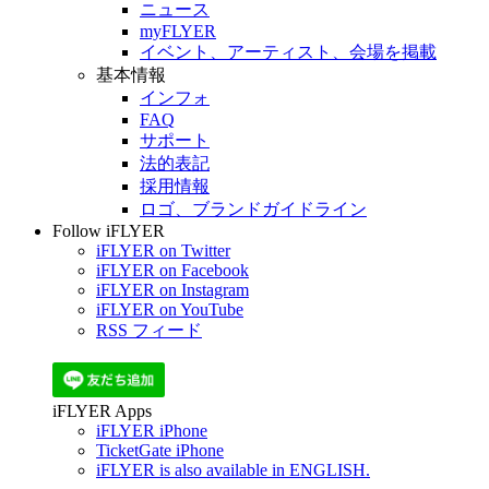
ニュース
myFLYER
イベント、アーティスト、会場を掲載
基本情報
インフォ
FAQ
サポート
法的表記
採用情報
ロゴ、ブランドガイドライン
Follow iFLYER
iFLYER on Twitter
iFLYER on Facebook
iFLYER on Instagram
iFLYER on YouTube
RSS フィード
iFLYER Apps
iFLYER iPhone
TicketGate iPhone
iFLYER is also available in ENGLISH.