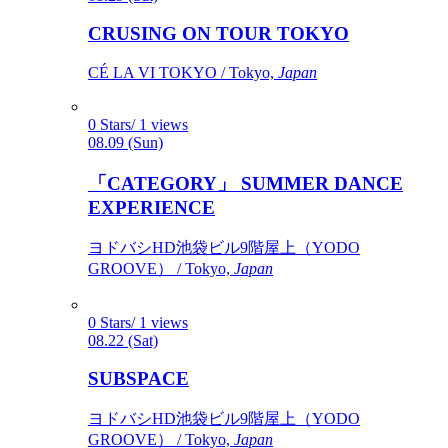
CRUSING ON TOUR TOKYO
CÉ LA VI TOKYO / Tokyo,
Japan
0 Stars/ 1 views
08.09 (Sun)
「CATEGORY」 SUMMER DANCE
EXPERIENCE
ヨドバシHD池袋ビル9階屋上（YODO
GROOVE） / Tokyo,
Japan
0 Stars/ 1 views
08.22 (Sat)
SUBSPACE
ヨドバシHD池袋ビル9階屋上（YODO
GROOVE） / Tokyo,
Japan