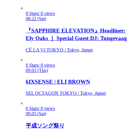
0 Stars/ 0 views
08.22 (Sat)
『SAPPHIRE ELEVATION』Headliner:
Ely Oaks ｜ Special Guest DJ: Tungevaag
CÉ LA VI TOKYO / Tokyo,
Japan
0 Stars/ 0 views
09.03 (Thu)
6IXSENSE | ELI BROWN
SEL OCTAGON TOKYO / Tokyo,
Japan
0 Stars/ 0 views
09.05 (Sat)
平成ソング祭り