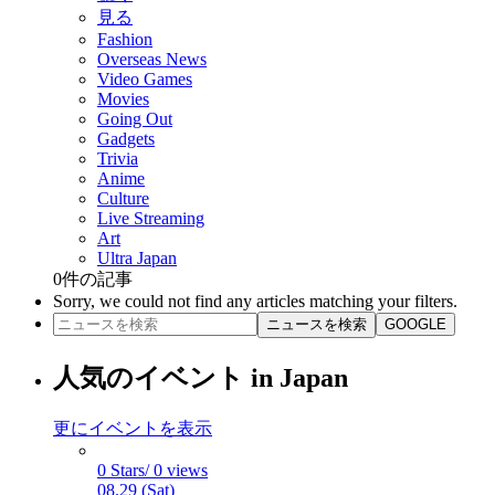
見る
Fashion
Overseas News
Video Games
Movies
Going Out
Gadgets
Trivia
Anime
Culture
Live Streaming
Art
Ultra Japan
0
件の記事
Sorry, we could not find any articles matching your filters.
ニュースを検索
GOOGLE
人気のイベント in Japan
更にイベントを表示
0 Stars/ 0 views
08.29 (Sat)