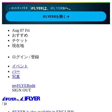
iFLYERは、
iFLYER8
へ。
次のIFLYER
✦
iFLYER8を開く
→
Aug
07
Fri
おすすめ
チケット
現在地
ログイン / 登録
イベント
バー
写真
myFLYER
edit
SIGN OUT
/ ja
iFLYER is also available in ENGLISH.