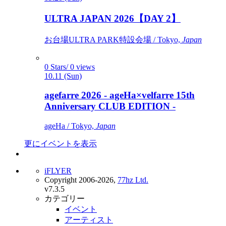
ULTRA JAPAN 2026【DAY 2】
お台場ULTRA PARK特設会場 / Tokyo,
Japan
0 Stars/ 0 views
10.11 (Sun)
agefarre 2026 - ageHa×velfarre 15th
Anniversary CLUB EDITION -
ageHa / Tokyo,
Japan
更にイベントを表示
iFLYER
Copyright 2006-2026,
77hz Ltd.
v7.3.5
カテゴリー
イベント
アーティスト