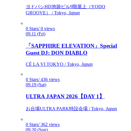
ヨドバシHD池袋ビル9階屋上（YODO
GROOVE） / Tokyo,
Japan
0 Stars/ 0 views
09.11 (Fri)
「SAPPHIRE ELEVATION」Special
Guest DJ: DON DIABLO
CÉ LA VI TOKYO / Tokyo,
Japan
0 Stars/ 436 views
09.19 (Sat)
ULTRA JAPAN 2026【DAY 1】
お台場ULTRA PARK特設会場 / Tokyo,
Japan
0 Stars/ 362 views
09.20 (Sun)