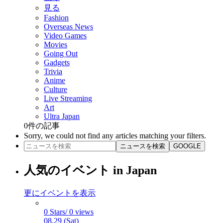
見る
Fashion
Overseas News
Video Games
Movies
Going Out
Gadgets
Trivia
Anime
Culture
Live Streaming
Art
Ultra Japan
0
件の記事
Sorry, we could not find any articles matching your filters.
ニュースを検索
GOOGLE
人気のイベント in Japan
更にイベントを表示
0 Stars/ 0 views
08.29 (Sat)