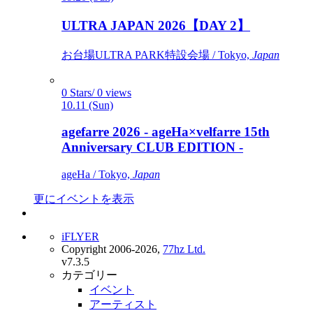
ULTRA JAPAN 2026【DAY 2】
お台場ULTRA PARK特設会場 / Tokyo,
Japan
0 Stars/ 0 views
10.11 (Sun)
agefarre 2026 - ageHa×velfarre 15th
Anniversary CLUB EDITION -
ageHa / Tokyo,
Japan
更にイベントを表示
iFLYER
Copyright 2006-2026,
77hz Ltd.
v7.3.5
カテゴリー
イベント
アーティスト