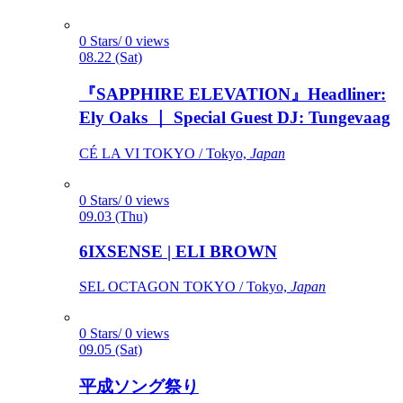
0 Stars/ 0 views
08.22 (Sat)
『SAPPHIRE ELEVATION』Headliner:
Ely Oaks ｜ Special Guest DJ: Tungevaag
CÉ LA VI TOKYO / Tokyo,
Japan
0 Stars/ 0 views
09.03 (Thu)
6IXSENSE | ELI BROWN
SEL OCTAGON TOKYO / Tokyo,
Japan
0 Stars/ 0 views
09.05 (Sat)
平成ソング祭り