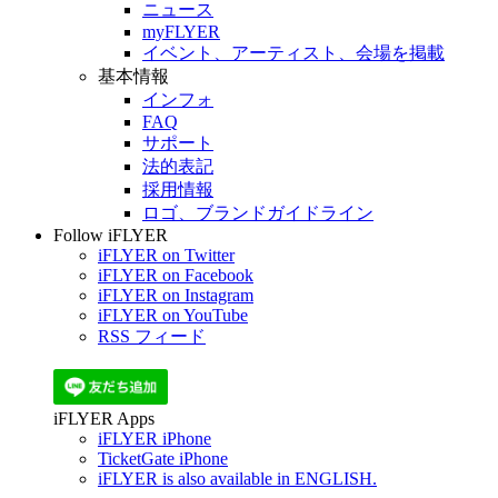
ニュース
myFLYER
イベント、アーティスト、会場を掲載
基本情報
インフォ
FAQ
サポート
法的表記
採用情報
ロゴ、ブランドガイドライン
Follow iFLYER
iFLYER on Twitter
iFLYER on Facebook
iFLYER on Instagram
iFLYER on YouTube
RSS フィード
iFLYER Apps
iFLYER iPhone
TicketGate iPhone
iFLYER is also available in ENGLISH.