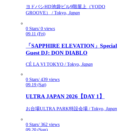
ヨドバシHD池袋ビル9階屋上（YODO
GROOVE） / Tokyo,
Japan
0 Stars/ 0 views
09.11 (Fri)
「SAPPHIRE ELEVATION」Special
Guest DJ: DON DIABLO
CÉ LA VI TOKYO / Tokyo,
Japan
0 Stars/ 439 views
09.19 (Sat)
ULTRA JAPAN 2026【DAY 1】
お台場ULTRA PARK特設会場 / Tokyo,
Japan
0 Stars/ 362 views
09.20 (Sun)