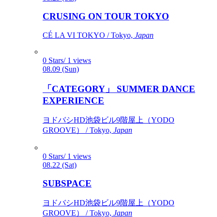
CRUSING ON TOUR TOKYO
CÉ LA VI TOKYO / Tokyo,
Japan
0 Stars/ 1 views
08.09 (Sun)
「CATEGORY」 SUMMER DANCE
EXPERIENCE
ヨドバシHD池袋ビル9階屋上（YODO
GROOVE） / Tokyo,
Japan
0 Stars/ 1 views
08.22 (Sat)
SUBSPACE
ヨドバシHD池袋ビル9階屋上（YODO
GROOVE） / Tokyo,
Japan