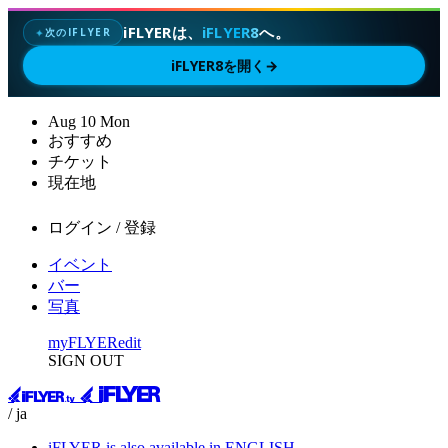
iFLYERは、
iFLYER8
へ。
次のIFLYER
✦
iFLYER8を開く
→
Aug
10
Mon
おすすめ
チケット
現在地
ログイン / 登録
イベント
バー
写真
myFLYER
edit
SIGN OUT
/ ja
iFLYER is also available in ENGLISH.