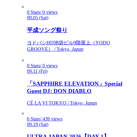
0 Stars/ 0 views
09.05 (Sat)
平成ソング祭り
ヨドバシHD池袋ビル9階屋上（YODO
GROOVE） / Tokyo,
Japan
0 Stars/ 0 views
09.11 (Fri)
「SAPPHIRE ELEVATION」Special
Guest DJ: DON DIABLO
CÉ LA VI TOKYO / Tokyo,
Japan
0 Stars/ 439 views
09.19 (Sat)
ULTRA JAPAN 2026【DAY 1】