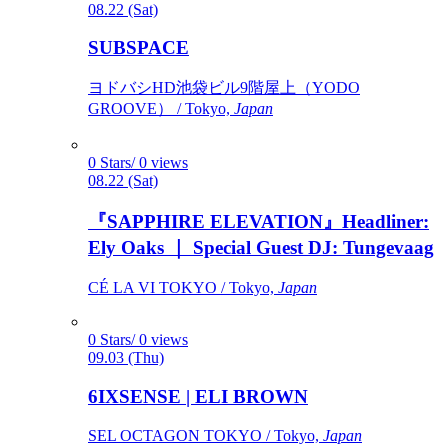
08.22 (Sat)
SUBSPACE
ヨドバシHD池袋ビル9階屋上（YODO
GROOVE） / Tokyo,
Japan
0 Stars/ 0 views
08.22 (Sat)
『SAPPHIRE ELEVATION』Headliner:
Ely Oaks ｜ Special Guest DJ: Tungevaag
CÉ LA VI TOKYO / Tokyo,
Japan
0 Stars/ 0 views
09.03 (Thu)
6IXSENSE | ELI BROWN
SEL OCTAGON TOKYO / Tokyo,
Japan