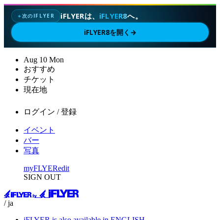
iFLYERは、
iFLYER8
へ。
次のIFLYER
✦
iFLYER8を開く
→
Aug
10
Mon
おすすめ
チケット
現在地
ログイン / 登録
イベント
バー
写真
myFLYER
edit
SIGN OUT
/ ja
iFLYER is also available in ENGLISH.