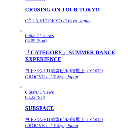
CRUSING ON TOUR TOKYO
CÉ LA VI TOKYO / Tokyo,
Japan
0 Stars/ 1 views
08.09 (Sun)
「CATEGORY」 SUMMER DANCE
EXPERIENCE
ヨドバシHD池袋ビル9階屋上（YODO
GROOVE） / Tokyo,
Japan
0 Stars/ 1 views
08.22 (Sat)
SUBSPACE
ヨドバシHD池袋ビル9階屋上（YODO
GROOVE） / Tokyo,
Japan