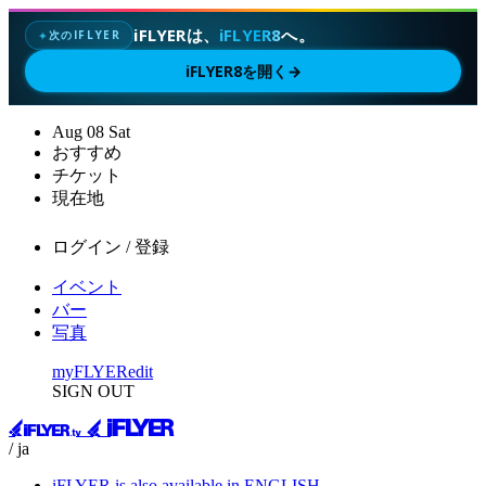
iFLYERは、
iFLYER8
へ。
次のIFLYER
✦
iFLYER8を開く
→
Aug
08
Sat
おすすめ
チケット
現在地
ログイン / 登録
イベント
バー
写真
myFLYER
edit
SIGN OUT
/ ja
iFLYER is also available in ENGLISH.