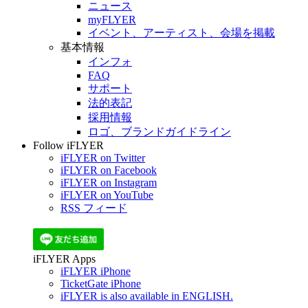
ニュース
myFLYER
イベント、アーティスト、会場を掲載
基本情報
インフォ
FAQ
サポート
法的表記
採用情報
ロゴ、ブランドガイドライン
Follow iFLYER
iFLYER on Twitter
iFLYER on Facebook
iFLYER on Instagram
iFLYER on YouTube
RSS フィード
iFLYER Apps
iFLYER iPhone
TicketGate iPhone
iFLYER is also available in ENGLISH.