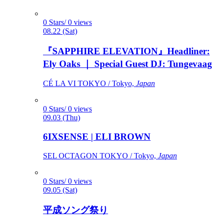
0 Stars/ 0 views
08.22 (Sat)
『SAPPHIRE ELEVATION』Headliner:
Ely Oaks ｜ Special Guest DJ: Tungevaag
CÉ LA VI TOKYO / Tokyo,
Japan
0 Stars/ 0 views
09.03 (Thu)
6IXSENSE | ELI BROWN
SEL OCTAGON TOKYO / Tokyo,
Japan
0 Stars/ 0 views
09.05 (Sat)
平成ソング祭り