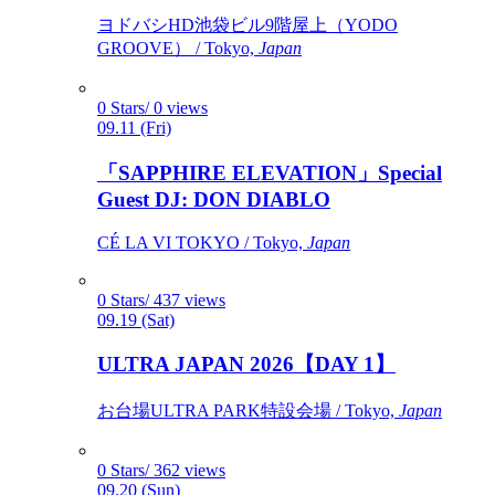
ヨドバシHD池袋ビル9階屋上（YODO
GROOVE） / Tokyo,
Japan
0 Stars/ 0 views
09.11 (Fri)
「SAPPHIRE ELEVATION」Special
Guest DJ: DON DIABLO
CÉ LA VI TOKYO / Tokyo,
Japan
0 Stars/ 437 views
09.19 (Sat)
ULTRA JAPAN 2026【DAY 1】
お台場ULTRA PARK特設会場 / Tokyo,
Japan
0 Stars/ 362 views
09.20 (Sun)