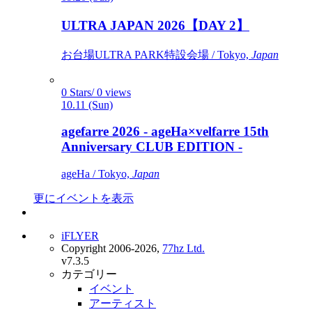
ULTRA JAPAN 2026【DAY 2】
お台場ULTRA PARK特設会場 / Tokyo,
Japan
0 Stars/ 0 views
10.11 (Sun)
agefarre 2026 - ageHa×velfarre 15th
Anniversary CLUB EDITION -
ageHa / Tokyo,
Japan
更にイベントを表示
iFLYER
Copyright 2006-2026,
77hz Ltd.
v7.3.5
カテゴリー
イベント
アーティスト