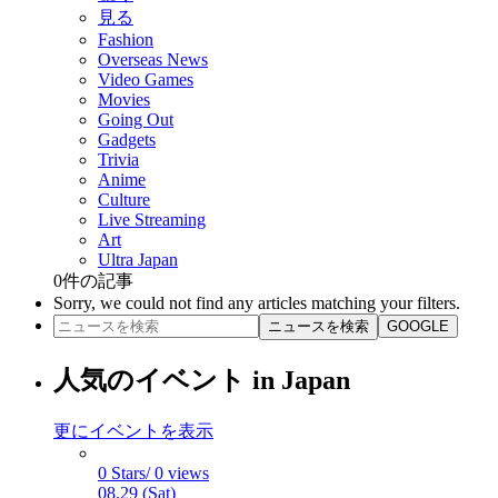
見る
Fashion
Overseas News
Video Games
Movies
Going Out
Gadgets
Trivia
Anime
Culture
Live Streaming
Art
Ultra Japan
0
件の記事
Sorry, we could not find any articles matching your filters.
ニュースを検索
GOOGLE
人気のイベント in Japan
更にイベントを表示
0 Stars/ 0 views
08.29 (Sat)