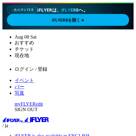
iFLYERは、
iFLYER8
へ。
次のIFLYER
✦
iFLYER8を開く
→
Aug
08
Sat
おすすめ
チケット
現在地
ログイン / 登録
イベント
バー
写真
myFLYER
edit
SIGN OUT
/ ja
iFLYER is also available in ENGLISH.