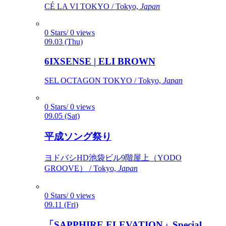
CÉ LA VI TOKYO / Tokyo,
Japan
0 Stars/ 0 views
09.03 (Thu)
6IXSENSE | ELI BROWN
SEL OCTAGON TOKYO / Tokyo,
Japan
0 Stars/ 0 views
09.05 (Sat)
平成ソング祭り
ヨドバシHD池袋ビル9階屋上（YODO
GROOVE） / Tokyo,
Japan
0 Stars/ 0 views
09.11 (Fri)
「SAPPHIRE ELEVATION」Special