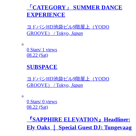
「CATEGORY」 SUMMER DANCE
EXPERIENCE
ヨドバシHD池袋ビル9階屋上（YODO
GROOVE） / Tokyo,
Japan
0 Stars/ 1 views
08.22 (Sat)
SUBSPACE
ヨドバシHD池袋ビル9階屋上（YODO
GROOVE） / Tokyo,
Japan
0 Stars/ 0 views
08.22 (Sat)
『SAPPHIRE ELEVATION』Headliner:
Ely Oaks ｜ Special Guest DJ: Tungevaag