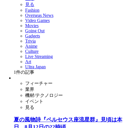
見る
Fashion
Overseas News
Video Games
Movies
Going Out
Gadgets
Trivia
Anime
Culture
Live Streaming
Art
Ultra Japan
1
件の記事
フィーチャー
業界
機材/テクノロジー
イベント
見る
夏の風物詩『ペルセウス座流星群』見頃は本
日、8月12日の22時頃