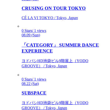
CRUSING ON TOUR TOKYO
CÉ LA VI TOKYO / Tokyo,
Japan
0 Stars/ 1 views
08.09 (Sun)
「CATEGORY」 SUMMER DANCE
EXPERIENCE
ヨドバシHD池袋ビル9階屋上（YODO
GROOVE） / Tokyo,
Japan
0 Stars/ 1 views
08.22 (Sat)
SUBSPACE
ヨドバシHD池袋ビル9階屋上（YODO
GROOVE） / Tokyo,
Japan