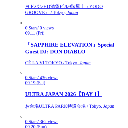
ヨドバシHD池袋ビル9階屋上（YODO
GROOVE） / Tokyo,
Japan
0 Stars/ 0 views
09.11 (Fri)
「SAPPHIRE ELEVATION」Special
Guest DJ: DON DIABLO
CÉ LA VI TOKYO / Tokyo,
Japan
0 Stars/ 436 views
09.19 (Sat)
ULTRA JAPAN 2026【DAY 1】
お台場ULTRA PARK特設会場 / Tokyo,
Japan
0 Stars/ 362 views
09.20 (Sun)