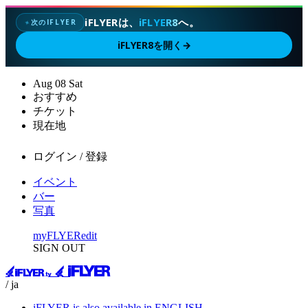
iFLYERは、
iFLYER8
へ。
次のIFLYER
✦
iFLYER8を開く
→
Aug
08
Sat
おすすめ
チケット
現在地
ログイン / 登録
イベント
バー
写真
myFLYER
edit
SIGN OUT
/ ja
iFLYER is also available in ENGLISH.