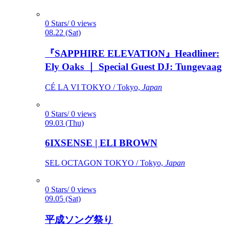
0 Stars/ 0 views
08.22 (Sat)
『SAPPHIRE ELEVATION』Headliner:
Ely Oaks ｜ Special Guest DJ: Tungevaag
CÉ LA VI TOKYO / Tokyo,
Japan
0 Stars/ 0 views
09.03 (Thu)
6IXSENSE | ELI BROWN
SEL OCTAGON TOKYO / Tokyo,
Japan
0 Stars/ 0 views
09.05 (Sat)
平成ソング祭り