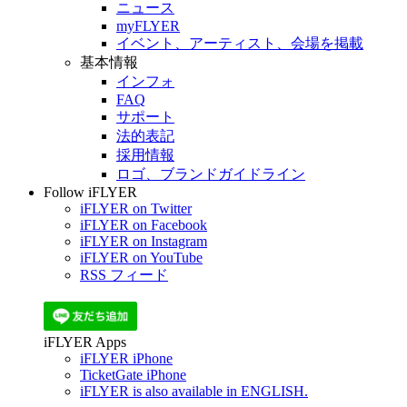
ニュース
myFLYER
イベント、アーティスト、会場を掲載
基本情報
インフォ
FAQ
サポート
法的表記
採用情報
ロゴ、ブランドガイドライン
Follow iFLYER
iFLYER on Twitter
iFLYER on Facebook
iFLYER on Instagram
iFLYER on YouTube
RSS フィード
iFLYER Apps
iFLYER iPhone
TicketGate iPhone
iFLYER is also available in ENGLISH.