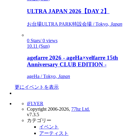
ULTRA JAPAN 2026【DAY 2】
お台場ULTRA PARK特設会場 / Tokyo,
Japan
0 Stars/ 0 views
10.11 (Sun)
agefarre 2026 - ageHa×velfarre 15th
Anniversary CLUB EDITION -
ageHa / Tokyo,
Japan
更にイベントを表示
iFLYER
Copyright 2006-2026,
77hz Ltd.
v7.3.5
カテゴリー
イベント
アーティスト