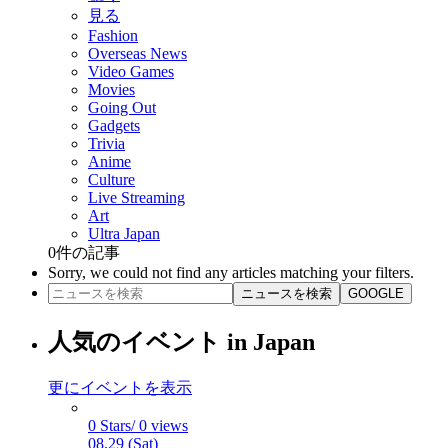
見る
Fashion
Overseas News
Video Games
Movies
Going Out
Gadgets
Trivia
Anime
Culture
Live Streaming
Art
Ultra Japan
0
件の記事
Sorry, we could not find any articles matching your filters.
ニュースを検索
GOOGLE
人気のイベント in Japan
更にイベントを表示
0 Stars/ 0 views
08.29 (Sat)