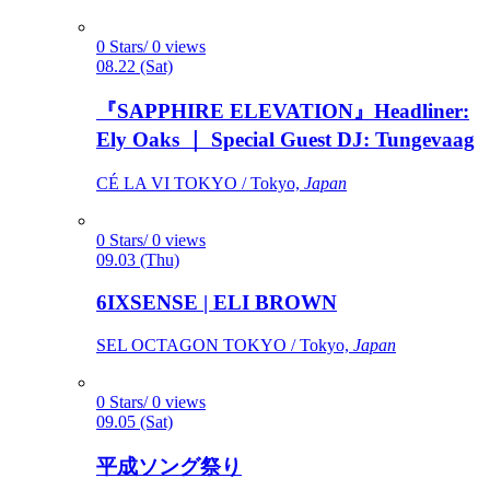
0 Stars/ 0 views
08.22 (Sat)
『SAPPHIRE ELEVATION』Headliner:
Ely Oaks ｜ Special Guest DJ: Tungevaag
CÉ LA VI TOKYO / Tokyo,
Japan
0 Stars/ 0 views
09.03 (Thu)
6IXSENSE | ELI BROWN
SEL OCTAGON TOKYO / Tokyo,
Japan
0 Stars/ 0 views
09.05 (Sat)
平成ソング祭り