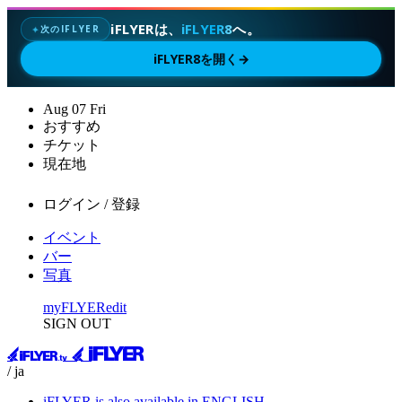
iFLYERは、
iFLYER8
へ。
次のIFLYER
✦
iFLYER8を開く
→
Aug
07
Fri
おすすめ
チケット
現在地
ログイン / 登録
イベント
バー
写真
myFLYER
edit
SIGN OUT
/ ja
iFLYER is also available in ENGLISH.