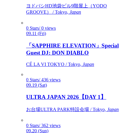
ヨドバシHD池袋ビル9階屋上（YODO
GROOVE） / Tokyo,
Japan
0 Stars/ 0 views
09.11 (Fri)
「SAPPHIRE ELEVATION」Special
Guest DJ: DON DIABLO
CÉ LA VI TOKYO / Tokyo,
Japan
0 Stars/ 436 views
09.19 (Sat)
ULTRA JAPAN 2026【DAY 1】
お台場ULTRA PARK特設会場 / Tokyo,
Japan
0 Stars/ 362 views
09.20 (Sun)