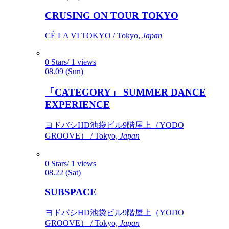
CRUSING ON TOUR TOKYO
CÉ LA VI TOKYO / Tokyo,
Japan
0 Stars/ 1 views
08.09 (Sun)
「CATEGORY」 SUMMER DANCE
EXPERIENCE
ヨドバシHD池袋ビル9階屋上（YODO
GROOVE） / Tokyo,
Japan
0 Stars/ 1 views
08.22 (Sat)
SUBSPACE
ヨドバシHD池袋ビル9階屋上（YODO
GROOVE） / Tokyo,
Japan