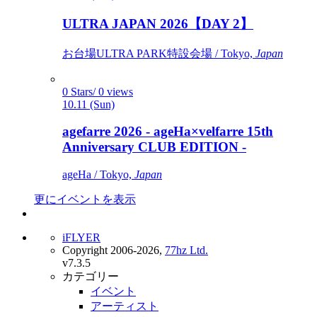
ULTRA JAPAN 2026【DAY 2】
お台場ULTRA PARK特設会場 / Tokyo,
Japan
0 Stars/ 0 views
10.11 (Sun)
agefarre 2026 - ageHa×velfarre 15th
Anniversary CLUB EDITION -
ageHa / Tokyo,
Japan
更にイベントを表示
iFLYER
Copyright 2006-2026,
77hz Ltd.
v7.3.5
カテゴリー
イベント
アーティスト