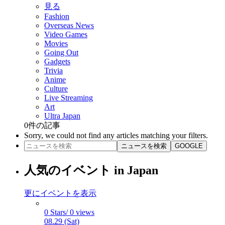
見る
Fashion
Overseas News
Video Games
Movies
Going Out
Gadgets
Trivia
Anime
Culture
Live Streaming
Art
Ultra Japan
0
件の記事
Sorry, we could not find any articles matching your filters.
ニュースを検索
GOOGLE
人気のイベント in Japan
更にイベントを表示
0 Stars/ 0 views
08.29 (Sat)