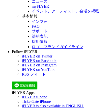
ニュース
myFLYER
イベント、アーティスト、会場を掲載
基本情報
インフォ
FAQ
サポート
法的表記
採用情報
ロゴ、ブランドガイドライン
Follow iFLYER
iFLYER on Twitter
iFLYER on Facebook
iFLYER on Instagram
iFLYER on YouTube
RSS フィード
iFLYER Apps
iFLYER iPhone
TicketGate iPhone
iFLYER is also available in ENGLISH.