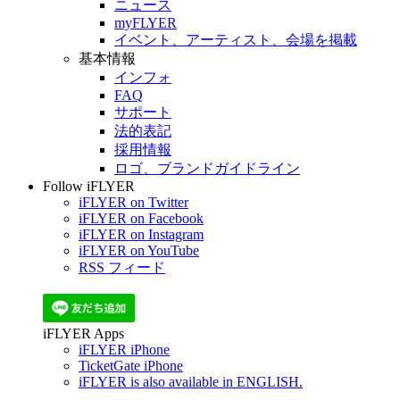
ニュース
myFLYER
イベント、アーティスト、会場を掲載
基本情報
インフォ
FAQ
サポート
法的表記
採用情報
ロゴ、ブランドガイドライン
Follow iFLYER
iFLYER on Twitter
iFLYER on Facebook
iFLYER on Instagram
iFLYER on YouTube
RSS フィード
iFLYER Apps
iFLYER iPhone
TicketGate iPhone
iFLYER is also available in ENGLISH.