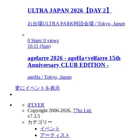
ULTRA JAPAN 2026【DAY 2】
お台場ULTRA PARK特設会場 / Tokyo,
Japan
0 Stars/ 0 views
10.11 (Sun)
agefarre 2026 - ageHa×velfarre 15th
Anniversary CLUB EDITION -
ageHa / Tokyo,
Japan
更にイベントを表示
iFLYER
Copyright 2006-2026,
77hz Ltd.
v7.3.5
カテゴリー
イベント
アーティスト