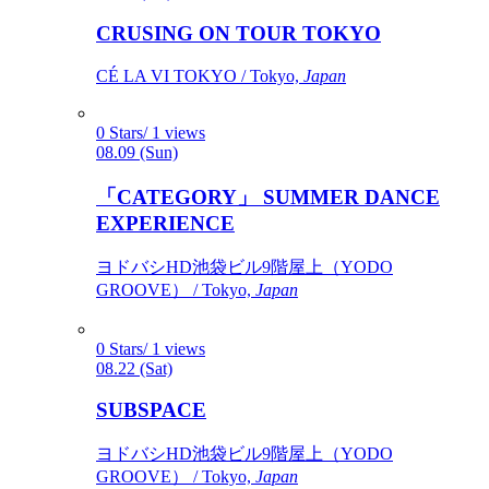
CRUSING ON TOUR TOKYO
CÉ LA VI TOKYO / Tokyo,
Japan
0 Stars/ 1 views
08.09 (Sun)
「CATEGORY」 SUMMER DANCE
EXPERIENCE
ヨドバシHD池袋ビル9階屋上（YODO
GROOVE） / Tokyo,
Japan
0 Stars/ 1 views
08.22 (Sat)
SUBSPACE
ヨドバシHD池袋ビル9階屋上（YODO
GROOVE） / Tokyo,
Japan