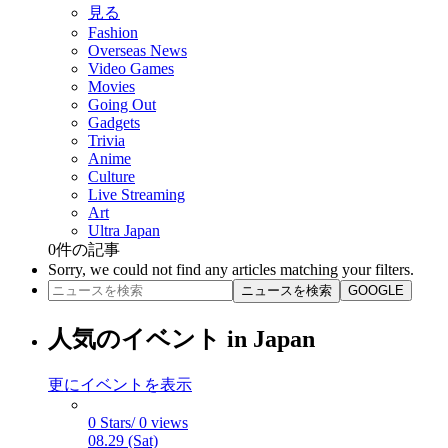
見る
Fashion
Overseas News
Video Games
Movies
Going Out
Gadgets
Trivia
Anime
Culture
Live Streaming
Art
Ultra Japan
0
件の記事
Sorry, we could not find any articles matching your filters.
ニュースを検索
GOOGLE
人気のイベント in Japan
更にイベントを表示
0 Stars/ 0 views
08.29 (Sat)