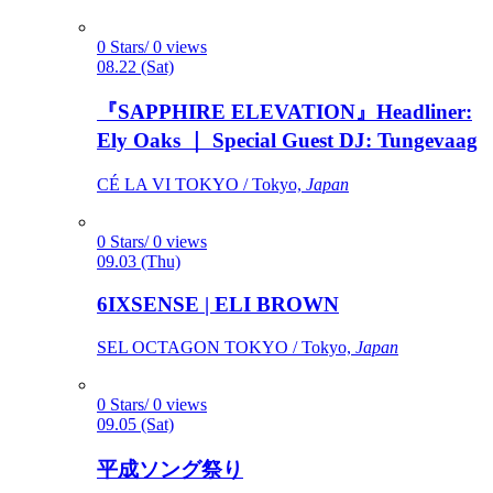
0 Stars/ 0 views
08.22 (Sat)
『SAPPHIRE ELEVATION』Headliner:
Ely Oaks ｜ Special Guest DJ: Tungevaag
CÉ LA VI TOKYO / Tokyo,
Japan
0 Stars/ 0 views
09.03 (Thu)
6IXSENSE | ELI BROWN
SEL OCTAGON TOKYO / Tokyo,
Japan
0 Stars/ 0 views
09.05 (Sat)
平成ソング祭り