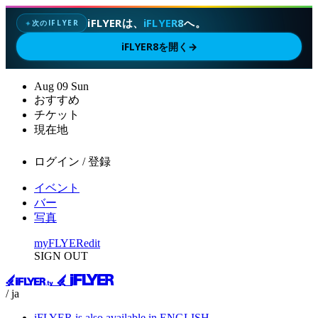
iFLYERは、
iFLYER8
へ。
次のIFLYER
✦
iFLYER8を開く
→
Aug
09
Sun
おすすめ
チケット
現在地
ログイン / 登録
イベント
バー
写真
myFLYER
edit
SIGN OUT
/ ja
iFLYER is also available in ENGLISH.