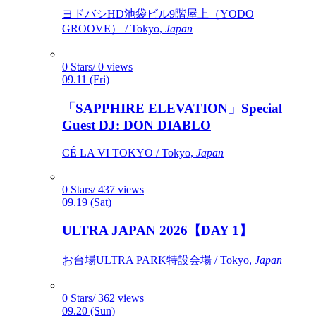
ヨドバシHD池袋ビル9階屋上（YODO
GROOVE） / Tokyo,
Japan
0 Stars/ 0 views
09.11 (Fri)
「SAPPHIRE ELEVATION」Special
Guest DJ: DON DIABLO
CÉ LA VI TOKYO / Tokyo,
Japan
0 Stars/ 437 views
09.19 (Sat)
ULTRA JAPAN 2026【DAY 1】
お台場ULTRA PARK特設会場 / Tokyo,
Japan
0 Stars/ 362 views
09.20 (Sun)