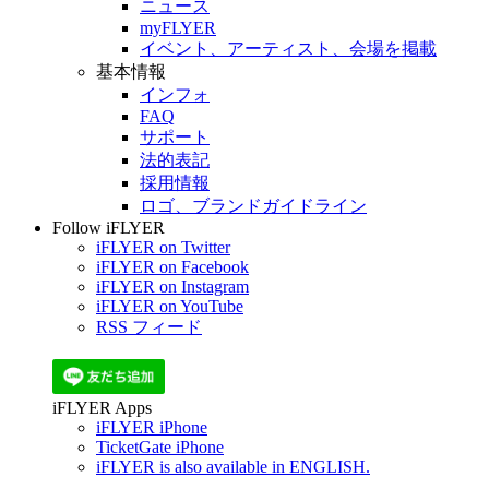
ニュース
myFLYER
イベント、アーティスト、会場を掲載
基本情報
インフォ
FAQ
サポート
法的表記
採用情報
ロゴ、ブランドガイドライン
Follow iFLYER
iFLYER on Twitter
iFLYER on Facebook
iFLYER on Instagram
iFLYER on YouTube
RSS フィード
iFLYER Apps
iFLYER iPhone
TicketGate iPhone
iFLYER is also available in ENGLISH.