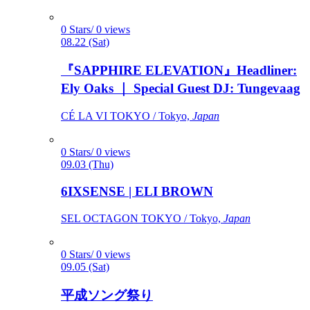
0 Stars/ 0 views
08.22 (Sat)
『SAPPHIRE ELEVATION』Headliner:
Ely Oaks ｜ Special Guest DJ: Tungevaag
CÉ LA VI TOKYO / Tokyo,
Japan
0 Stars/ 0 views
09.03 (Thu)
6IXSENSE | ELI BROWN
SEL OCTAGON TOKYO / Tokyo,
Japan
0 Stars/ 0 views
09.05 (Sat)
平成ソング祭り