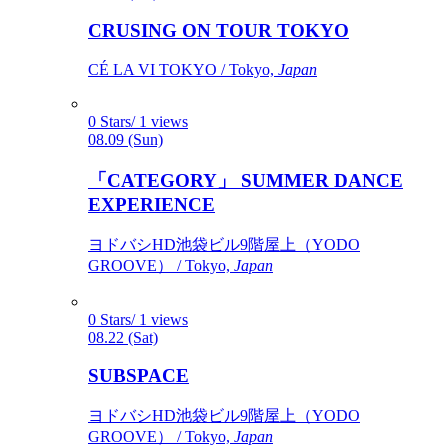
CRUSING ON TOUR TOKYO
CÉ LA VI TOKYO / Tokyo,
Japan
0 Stars/ 1 views
08.09 (Sun)
「CATEGORY」 SUMMER DANCE
EXPERIENCE
ヨドバシHD池袋ビル9階屋上（YODO
GROOVE） / Tokyo,
Japan
0 Stars/ 1 views
08.22 (Sat)
SUBSPACE
ヨドバシHD池袋ビル9階屋上（YODO
GROOVE） / Tokyo,
Japan