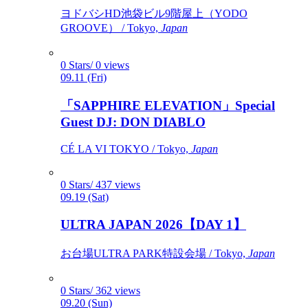
ヨドバシHD池袋ビル9階屋上（YODO
GROOVE） / Tokyo,
Japan
0 Stars/ 0 views
09.11 (Fri)
「SAPPHIRE ELEVATION」Special
Guest DJ: DON DIABLO
CÉ LA VI TOKYO / Tokyo,
Japan
0 Stars/ 437 views
09.19 (Sat)
ULTRA JAPAN 2026【DAY 1】
お台場ULTRA PARK特設会場 / Tokyo,
Japan
0 Stars/ 362 views
09.20 (Sun)