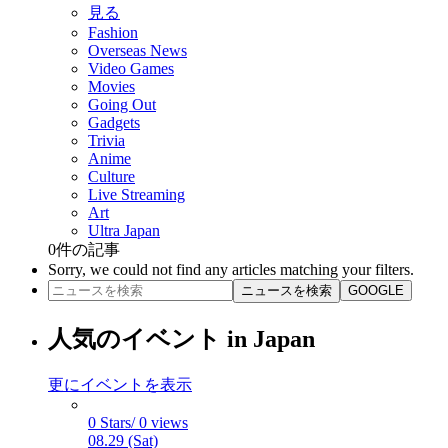
見る
Fashion
Overseas News
Video Games
Movies
Going Out
Gadgets
Trivia
Anime
Culture
Live Streaming
Art
Ultra Japan
0
件の記事
Sorry, we could not find any articles matching your filters.
ニュースを検索
GOOGLE
人気のイベント in Japan
更にイベントを表示
0 Stars/ 0 views
08.29 (Sat)