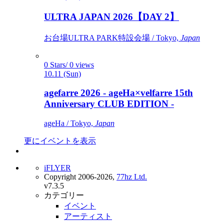
ULTRA JAPAN 2026【DAY 2】
お台場ULTRA PARK特設会場 / Tokyo,
Japan
0 Stars/ 0 views
10.11 (Sun)
agefarre 2026 - ageHa×velfarre 15th
Anniversary CLUB EDITION -
ageHa / Tokyo,
Japan
更にイベントを表示
iFLYER
Copyright 2006-2026,
77hz Ltd.
v7.3.5
カテゴリー
イベント
アーティスト