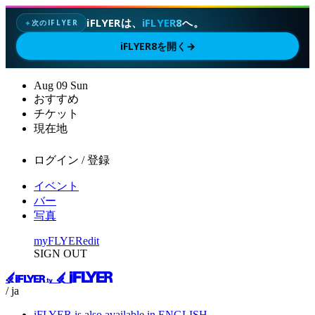
iFLYERは、
iFLYER8
へ。
次のIFLYER
✦
iFLYER8を開く
→
Aug
09
Sun
おすすめ
チケット
現在地
ログイン / 登録
イベント
バー
写真
myFLYER
edit
SIGN OUT
/ ja
iFLYER is also available in ENGLISH.