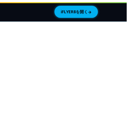
iFLYER8を開く
→