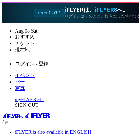
iFLYERは、
iFLYER8
へ。
次のIFLYER
✦
ログインはそのまま、好きだったすべて
Aug
08
Sat
おすすめ
チケット
現在地
ログイン / 登録
イベント
バー
写真
myFLYER
edit
SIGN OUT
/ ja
iFLYER is also available in ENGLISH.