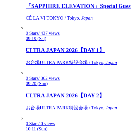
「SAPPHIRE ELEVATION」Special Gues
CÉ LA VI TOKYO / Tokyo,
Japan
0 Stars/ 437 views
09.19 (Sat)
ULTRA JAPAN 2026【DAY 1】
お台場ULTRA PARK特設会場 / Tokyo,
Japan
0 Stars/ 362 views
09.20 (Sun)
ULTRA JAPAN 2026【DAY 2】
お台場ULTRA PARK特設会場 / Tokyo,
Japan
0 Stars/ 0 views
10.11 (Sun)