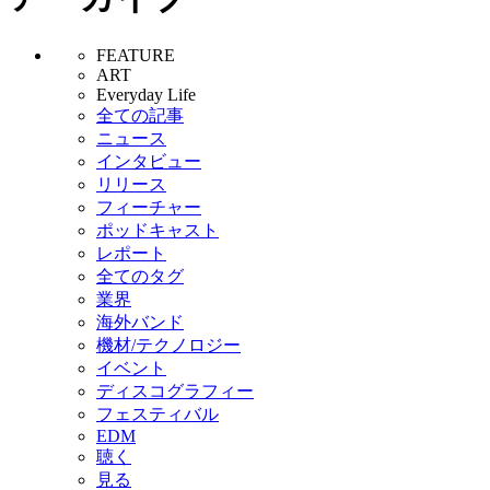
FEATURE
ART
Everyday Life
全ての記事
ニュース
インタビュー
リリース
フィーチャー
ポッドキャスト
レポート
全てのタグ
業界
海外バンド
機材/テクノロジー
イベント
ディスコグラフィー
フェスティバル
EDM
聴く
見る