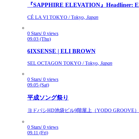
『SAPPHIRE ELEVATION』Headliner: Ely 
CÉ LA VI TOKYO / Tokyo,
Japan
0 Stars/ 0 views
09.03 (Thu)
6IXSENSE | ELI BROWN
SEL OCTAGON TOKYO / Tokyo,
Japan
0 Stars/ 0 views
09.05 (Sat)
平成ソング祭り
ヨドバシHD池袋ビル9階屋上（YODO GROOVE） / 
0 Stars/ 0 views
09.11 (Fri)