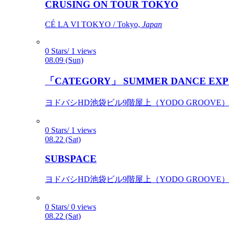
CRUSING ON TOUR TOKYO
CÉ LA VI TOKYO / Tokyo,
Japan
0 Stars/ 1 views
08.09 (Sun)
「CATEGORY」 SUMMER DANCE EXP
ヨドバシHD池袋ビル9階屋上（YODO GROOVE） / 
0 Stars/ 1 views
08.22 (Sat)
SUBSPACE
ヨドバシHD池袋ビル9階屋上（YODO GROOVE） / 
0 Stars/ 0 views
08.22 (Sat)