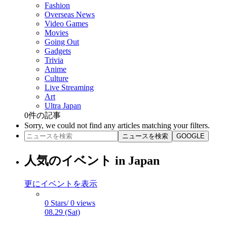
Fashion
Overseas News
Video Games
Movies
Going Out
Gadgets
Trivia
Anime
Culture
Live Streaming
Art
Ultra Japan
0
件の記事
Sorry, we could not find any articles matching your filters.
ニュースを検索
GOOGLE
人気のイベント in Japan
更にイベントを表示
0 Stars/ 0 views
08.29 (Sat)