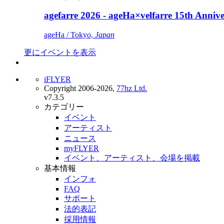
agefarre 2026 - ageHa×velfarre 15th Ann
ageHa / Tokyo,
Japan
更にイベントを表示
iFLYER
Copyright 2006-2026,
77hz Ltd.
v7.3.5
カテゴリー
イベント
アーティスト
ニュース
myFLYER
イベント、アーティスト、会場を掲載
基本情報
インフォ
FAQ
サポート
法的表記
採用情報