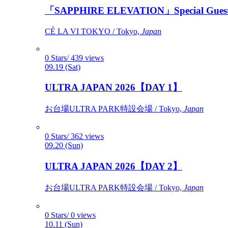
「SAPPHIRE ELEVATION」Special Gues
CÉ LA VI TOKYO / Tokyo,
Japan
0 Stars/ 439 views
09.19 (Sat)
ULTRA JAPAN 2026【DAY 1】
お台場ULTRA PARK特設会場 / Tokyo,
Japan
0 Stars/ 362 views
09.20 (Sun)
ULTRA JAPAN 2026【DAY 2】
お台場ULTRA PARK特設会場 / Tokyo,
Japan
0 Stars/ 0 views
10.11 (Sun)