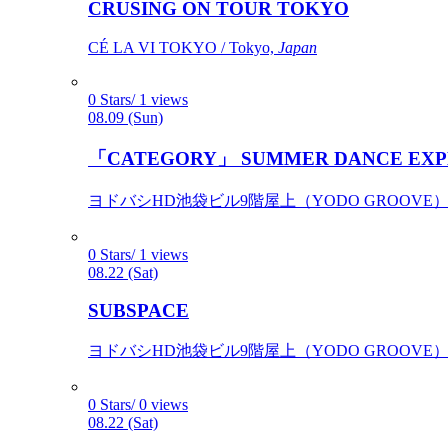
CRUSING ON TOUR TOKYO
CÉ LA VI TOKYO / Tokyo,
Japan
0 Stars/ 1 views
08.09 (Sun)
「CATEGORY」 SUMMER DANCE EXP
ヨドバシHD池袋ビル9階屋上（YODO GROOVE） / 
0 Stars/ 1 views
08.22 (Sat)
SUBSPACE
ヨドバシHD池袋ビル9階屋上（YODO GROOVE） / 
0 Stars/ 0 views
08.22 (Sat)