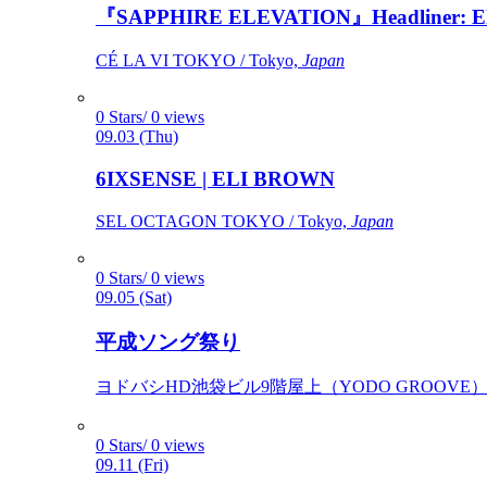
『SAPPHIRE ELEVATION』Headliner: Ely 
CÉ LA VI TOKYO / Tokyo,
Japan
0 Stars/ 0 views
09.03 (Thu)
6IXSENSE | ELI BROWN
SEL OCTAGON TOKYO / Tokyo,
Japan
0 Stars/ 0 views
09.05 (Sat)
平成ソング祭り
ヨドバシHD池袋ビル9階屋上（YODO GROOVE） / 
0 Stars/ 0 views
09.11 (Fri)