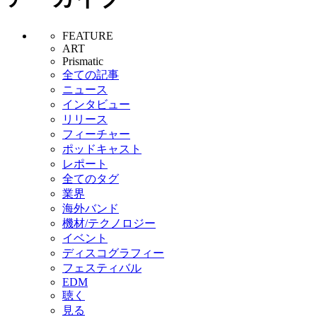
FEATURE
ART
Prismatic
全ての記事
ニュース
インタビュー
リリース
フィーチャー
ポッドキャスト
レポート
全てのタグ
業界
海外バンド
機材/テクノロジー
イベント
ディスコグラフィー
フェスティバル
EDM
聴く
見る