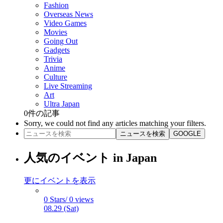
Fashion
Overseas News
Video Games
Movies
Going Out
Gadgets
Trivia
Anime
Culture
Live Streaming
Art
Ultra Japan
0
件の記事
Sorry, we could not find any articles matching your filters.
ニュースを検索
GOOGLE
人気のイベント in Japan
更にイベントを表示
0 Stars/ 0 views
08.29 (Sat)