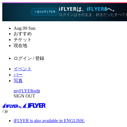
iFLYERは、
iFLYER8
へ。
次のIFLYER
✦
ログインはそのまま、好きだったすべて
Aug
09
Sun
おすすめ
チケット
現在地
ログイン / 登録
イベント
バー
写真
myFLYER
edit
SIGN OUT
/ ja
iFLYER is also available in ENGLISH.