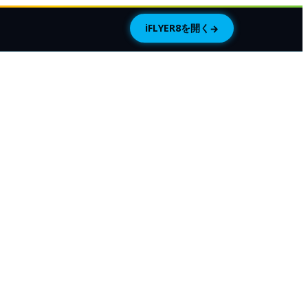
iFLYER8を開く
→