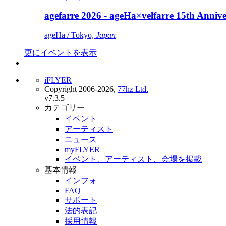
agefarre 2026 - ageHa×velfarre 15th Ann
ageHa / Tokyo,
Japan
更にイベントを表示
iFLYER
Copyright 2006-2026,
77hz Ltd.
v7.3.5
カテゴリー
イベント
アーティスト
ニュース
myFLYER
イベント、アーティスト、会場を掲載
基本情報
インフォ
FAQ
サポート
法的表記
採用情報