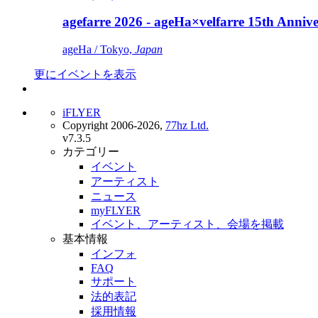
agefarre 2026 - ageHa×velfarre 15th Ann
ageHa / Tokyo,
Japan
更にイベントを表示
iFLYER
Copyright 2006-2026,
77hz Ltd.
v7.3.5
カテゴリー
イベント
アーティスト
ニュース
myFLYER
イベント、アーティスト、会場を掲載
基本情報
インフォ
FAQ
サポート
法的表記
採用情報