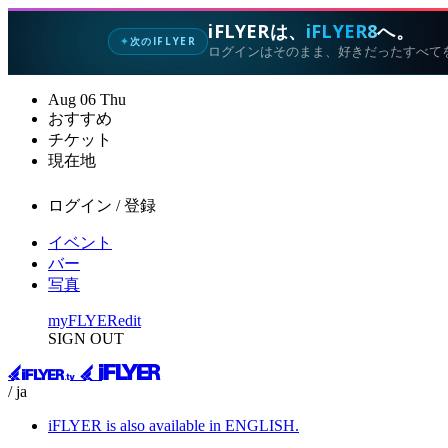
iFLYERは、
iFLYER8
へ。
次のIFLYER
✦
ログインはそのまま、好きだったすべて
Aug
06
Thu
おすすめ
チケット
現在地
ログイン / 登録
イベント
バー
写真
myFLYER
edit
SIGN OUT
/ ja
iFLYER is also available in ENGLISH.