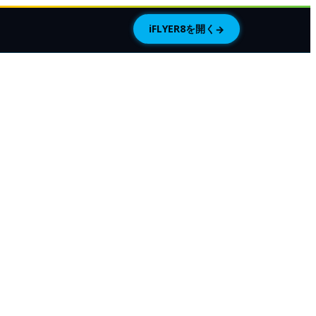
iFLYER8を開く
→