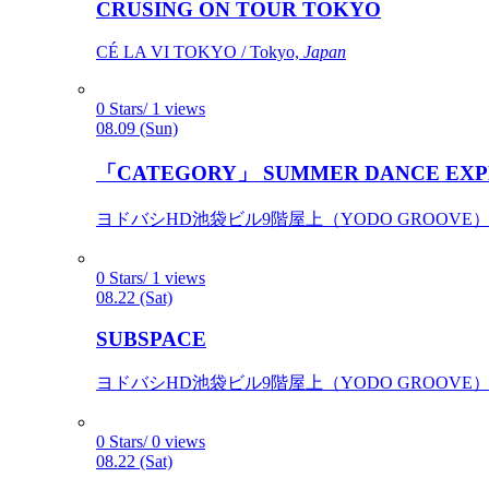
CRUSING ON TOUR TOKYO
CÉ LA VI TOKYO / Tokyo,
Japan
0 Stars/ 1 views
08.09 (Sun)
「CATEGORY」 SUMMER DANCE EXP
ヨドバシHD池袋ビル9階屋上（YODO GROOVE） / 
0 Stars/ 1 views
08.22 (Sat)
SUBSPACE
ヨドバシHD池袋ビル9階屋上（YODO GROOVE） / 
0 Stars/ 0 views
08.22 (Sat)