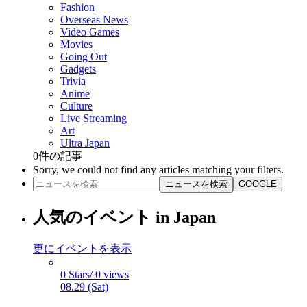
Fashion
Overseas News
Video Games
Movies
Going Out
Gadgets
Trivia
Anime
Culture
Live Streaming
Art
Ultra Japan
0
件の記事
Sorry, we could not find any articles matching your filters.
ニュースを検索
GOOGLE
人気のイベント in Japan
更にイベントを表示
0 Stars/ 0 views
08.29 (Sat)