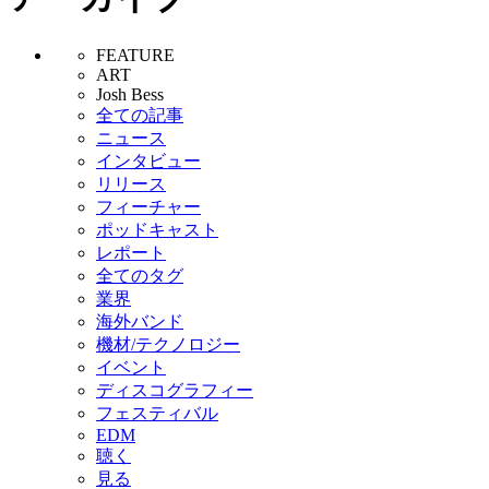
FEATURE
ART
Josh Bess
全ての記事
ニュース
インタビュー
リリース
フィーチャー
ポッドキャスト
レポート
全てのタグ
業界
海外バンド
機材/テクノロジー
イベント
ディスコグラフィー
フェスティバル
EDM
聴く
見る