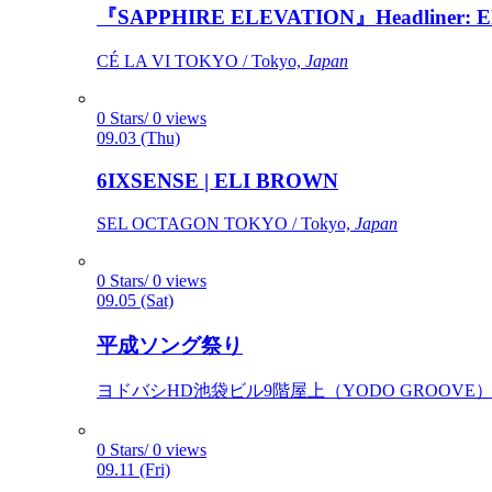
『SAPPHIRE ELEVATION』Headliner: Ely 
CÉ LA VI TOKYO / Tokyo,
Japan
0 Stars/ 0 views
09.03 (Thu)
6IXSENSE | ELI BROWN
SEL OCTAGON TOKYO / Tokyo,
Japan
0 Stars/ 0 views
09.05 (Sat)
平成ソング祭り
ヨドバシHD池袋ビル9階屋上（YODO GROOVE） / 
0 Stars/ 0 views
09.11 (Fri)