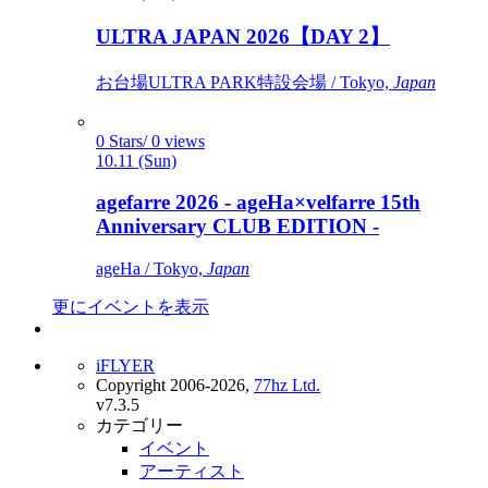
ULTRA JAPAN 2026【DAY 2】
お台場ULTRA PARK特設会場 / Tokyo,
Japan
0 Stars/ 0 views
10.11 (Sun)
agefarre 2026 - ageHa×velfarre 15th
Anniversary CLUB EDITION -
ageHa / Tokyo,
Japan
更にイベントを表示
iFLYER
Copyright 2006-2026,
77hz Ltd.
v7.3.5
カテゴリー
イベント
アーティスト