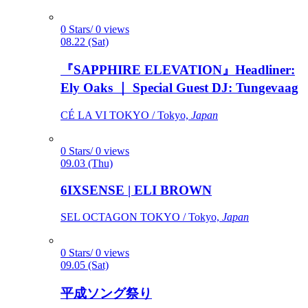
0 Stars/ 0 views
08.22 (Sat)
『SAPPHIRE ELEVATION』Headliner:
Ely Oaks ｜ Special Guest DJ: Tungevaag
CÉ LA VI TOKYO / Tokyo,
Japan
0 Stars/ 0 views
09.03 (Thu)
6IXSENSE | ELI BROWN
SEL OCTAGON TOKYO / Tokyo,
Japan
0 Stars/ 0 views
09.05 (Sat)
平成ソング祭り