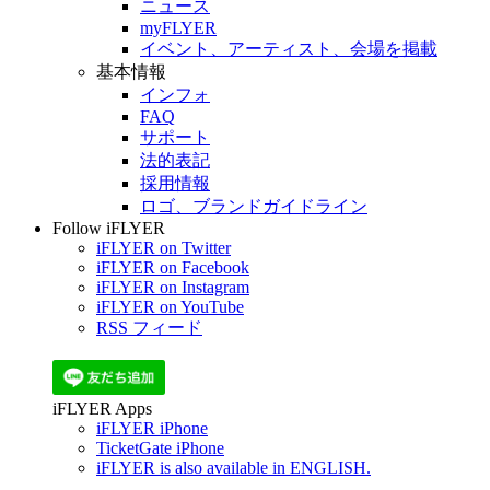
ニュース
myFLYER
イベント、アーティスト、会場を掲載
基本情報
インフォ
FAQ
サポート
法的表記
採用情報
ロゴ、ブランドガイドライン
Follow iFLYER
iFLYER on Twitter
iFLYER on Facebook
iFLYER on Instagram
iFLYER on YouTube
RSS フィード
iFLYER Apps
iFLYER iPhone
TicketGate iPhone
iFLYER is also available in ENGLISH.