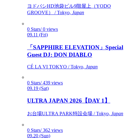
ヨドバシHD池袋ビル9階屋上（YODO
GROOVE） / Tokyo,
Japan
0 Stars/ 0 views
09.11 (Fri)
「SAPPHIRE ELEVATION」Special
Guest DJ: DON DIABLO
CÉ LA VI TOKYO / Tokyo,
Japan
0 Stars/ 439 views
09.19 (Sat)
ULTRA JAPAN 2026【DAY 1】
お台場ULTRA PARK特設会場 / Tokyo,
Japan
0 Stars/ 362 views
09.20 (Sun)