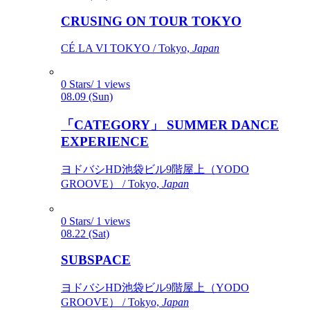
CRUSING ON TOUR TOKYO
CÉ LA VI TOKYO / Tokyo,
Japan
0 Stars/ 1 views
08.09 (Sun)
「CATEGORY」 SUMMER DANCE
EXPERIENCE
ヨドバシHD池袋ビル9階屋上（YODO
GROOVE） / Tokyo,
Japan
0 Stars/ 1 views
08.22 (Sat)
SUBSPACE
ヨドバシHD池袋ビル9階屋上（YODO
GROOVE） / Tokyo,
Japan