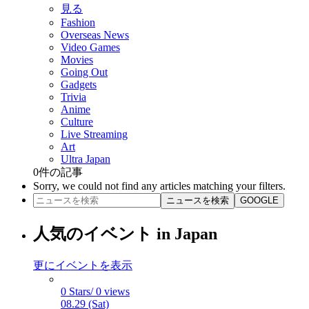
見る
Fashion
Overseas News
Video Games
Movies
Going Out
Gadgets
Trivia
Anime
Culture
Live Streaming
Art
Ultra Japan
0
件の記事
Sorry, we could not find any articles matching your filters.
ニュースを検索
GOOGLE
人気のイベント in Japan
更にイベントを表示
0 Stars/ 0 views
08.29 (Sat)