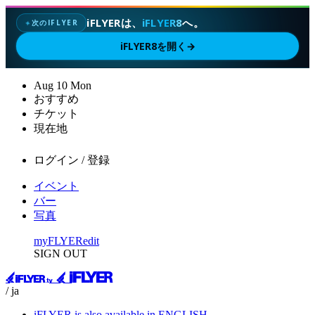
iFLYERは、
iFLYER8
へ。
次のIFLYER
✦
iFLYER8を開く
→
Aug
10
Mon
おすすめ
チケット
現在地
ログイン / 登録
イベント
バー
写真
myFLYER
edit
SIGN OUT
/ ja
iFLYER is also available in ENGLISH.